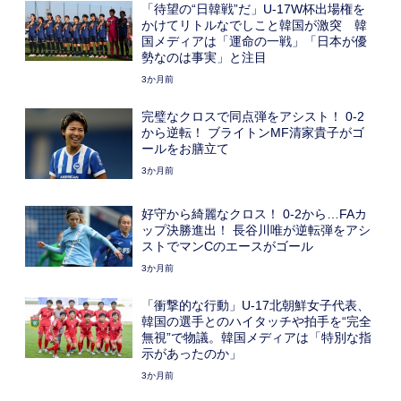
「待望の“日韓戦”だ」U-17W杯出場権を
かけてリトルなでしこと韓国が激突 韓
国メディアは「運命の一戦」「日本が優
勢なのは事実」と注目
3か月前
完璧なクロスで同点弾をアシスト！ 0-2
から逆転！ ブライトンMF清家貴子がゴ
ールをお膳立て
3か月前
好守から綺麗なクロス！ 0-2から…FAカ
ップ決勝進出！ 長谷川唯が逆転弾をアシ
ストでマンCのエースがゴール
3か月前
「衝撃的な行動」U-17北朝鮮女子代表、
韓国の選手とのハイタッチや拍手を“完全
無視”で物議。韓国メディアは「特別な指
示があったのか」
3か月前