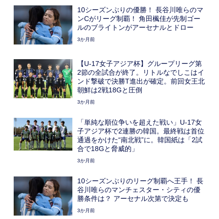
10シーズンぶりの優勝！ 長谷川唯らのマ
ンCがリーグ制覇！ 角田楓佳が先制ゴー
ルのブライトンがアーセナルとドロー
3か月前
【U-17女子アジア杯】グループリーグ第
2節の全試合が終了。リトルなでしこはイ
ンド撃破で決勝T進出が確定。前回女王北
朝鮮は2戦18Gと圧倒
3か月前
「単純な順位争いを超えた戦い」U-17女
子アジア杯で2連勝の韓国。最終戦は首位
通過をかけた“南北戦”に。韓国紙は「2試
合で18Gと脅威的」
3か月前
10シーズンぶりのリーグ制覇へ王手！ 長
谷川唯らのマンチェスター・シティの優
勝条件は？ アーセナル次第で決定も
3か月前