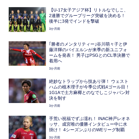
【U-17女子アジア杯】リトルなでしこ、
2連勝でグループリーグ突破を決める！
後半に3発でインドを撃破
3か月前
｢勝者のメンタリティー｣谷川萌々子と伊
藤洋輝のバイエルンが来季の新ユニフォ
ームを発表！ 男子はPSGとのCL準決勝で
着用へ
3か月前
絶妙なトラップから技あり弾！ ウェスト
ハムの植木理子が今季公式戦4ゴール目！
1G1Aで土方麻椰とのなでしこジャパン対
決を制す
3か月前
手荒い祝福でずぶ濡れ！ INAC神戸レオネ
ッサ、成宮唯の優勝インタビュー中に水
掛け！ 4シーズンぶりのWEリーグ制覇
3か月前