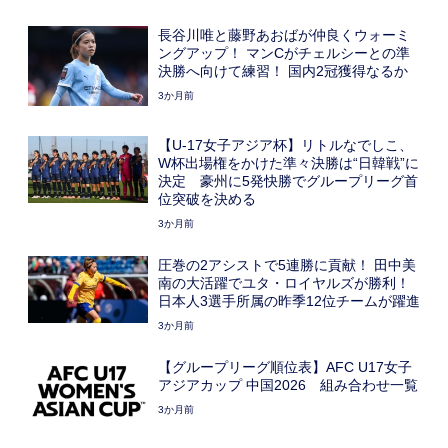
長谷川唯と藤野あおばが仲良くウォーミ
ングアップ！ マンCがチェルシーとの準
決勝へ向けて練習！ 国内2冠獲得なるか
3か月前
【U-17女子アジア杯】リトルなでしこ、
W杯出場権をかけた準々決勝は“日韓戦”に
決定 豪州に5発快勝でグループリーグ首
位突破を決める
3か月前
圧巻の2アシストで5連勝に貢献！ 田中美
南の大活躍でユタ・ロイヤルズが勝利！
日本人3選手所属の昨季12位チームが躍進
3か月前
【グループリーグ順位表】AFC U17女子
アジアカップ 中国2026 組み合わせ一覧
3か月前