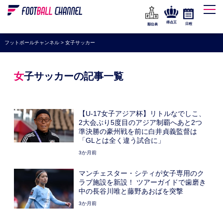
WEリーグ
なでしこジャパン
得点王
日程
順位表
海外サッカー
フットボールチャンネル
>
女子サッカー
プレミアリーグ
ラ・リーガ
女子サッカーの記事一覧
セリエA
ブンデスリーガ
【U-17女子アジア杯】リトルなでしこ、
2大会ぶり5度目のアジア制覇へあと2つ
UEFA
準決勝の豪州戦を前に白井貞義監督は
「GLとは全く違う試合に」
ナショナルチーム
3か月前
高校サッカー
マンチェスター・シティが女子専用のク
動画
ラブ施設を新設！ ツアーガイドで歯磨き
中の長谷川唯と藤野あおばを突撃
3か月前