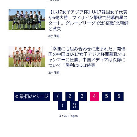
【U-17女子アジア杯】U-17韓国女子代表
が5発大勝、フィリピン撃破で開幕白星ス
タート。グループリーグでは“宿敵”北朝鮮
と激突
3か月前
「幸運にも組み合わせに恵まれた」開催
国の中国はU-17女子アジア杯開幕戦でミ
ャンマーに圧勝。中国メディアは次節に
ついて「勝利はほぼ確実」
3か月前
« 最初のページ
⟨
2
3
4
5
6
⟩
⟩⟩
4 / 30 Pages