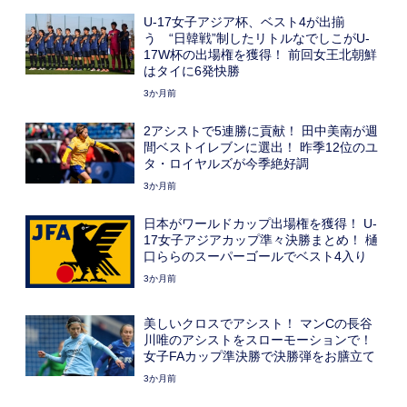
U-17女子アジア杯、ベスト4が出揃
う “日韓戦”制したリトルなでしこがU-
17W杯の出場権を獲得！ 前回女王北朝鮮
はタイに6発快勝
3か月前
2アシストで5連勝に貢献！ 田中美南が週
間ベストイレブンに選出！ 昨季12位のユ
タ・ロイヤルズが今季絶好調
3か月前
日本がワールドカップ出場権を獲得！ U-
17女子アジアカップ準々決勝まとめ！ 樋
口ららのスーパーゴールでベスト4入り
3か月前
美しいクロスでアシスト！ マンCの長谷
川唯のアシストをスローモーションで！
女子FAカップ準決勝で決勝弾をお膳立て
3か月前