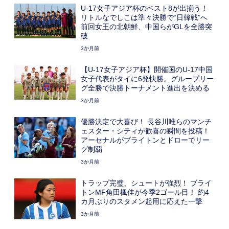
U-17女子アジア杯のベスト8が出揃う！
リトルなでしこは準々決勝で“日韓戦”へ
前回女王の北朝鮮、中国らがGLを全勝突
破
3か月前
【U-17女子アジア杯】開催国のU-17中国
女子代表がタイに6発快勝。グループリー
グ全勝で決勝トーナメント進出を決める
3か月前
優勝決定で大喜び！ 長谷川唯らのマンチ
ェスター・シティが歓喜の瞬間を投稿！
アーセナルがブライトンとドローでリー
グ制覇
3か月前
トラップ完璧、シュートが強烈！ ブライ
トンMF角田楓佳が今季2ゴール目！ 約4
カ月ぶりのスタメン起用に応えた一撃
3か月前