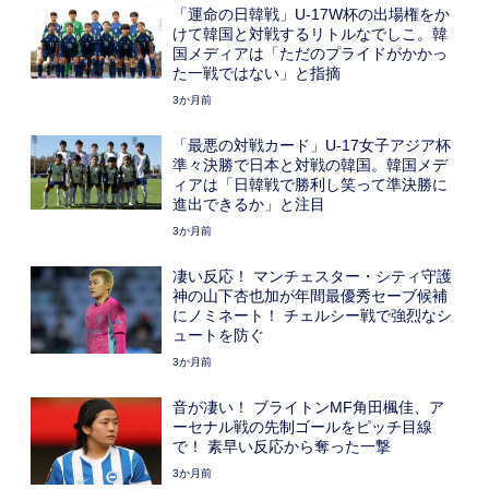
「運命の日韓戦」U-17W杯の出場権をか
けて韓国と対戦するリトルなでしこ。韓
国メディアは「ただのプライドがかかっ
た一戦ではない」と指摘
3か月前
「最悪の対戦カード」U-17女子アジア杯
準々決勝で日本と対戦の韓国。韓国メデ
ィアは「日韓戦で勝利し笑って準決勝に
進出できるか」と注目
3か月前
凄い反応！ マンチェスター・シティ守護
神の山下杏也加が年間最優秀セーブ候補
にノミネート！ チェルシー戦で強烈なシ
ュートを防ぐ
3か月前
音が凄い！ ブライトンMF角田楓佳、ア
ーセナル戦の先制ゴールをピッチ目線
で！ 素早い反応から奪った一撃
3か月前