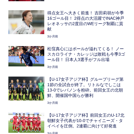
得点女王へ大きく前進！ 吉田莉胡が今季
16ゴール目！ 2得点の大活躍でINAC神戸
レオネッサの2度目のWEリーグ制覇に貢
献
3か月前
松窪真心にはボールが溢れてくる！ ノー
スカロライナ・カレッジは敗戦も今季3ゴ
ール目！ 日本人3選手がフル出場
3か月前
【U-17女子アジア杯】グループリーグ第
1節の全試合が終了。リトルなでしこは
13-0でレバノンを粉砕。前回女王の北朝
鮮、開催国中国らが勝利
3か月前
【U-17女子アジア杯】前回女王のU-17北
朝鮮女子代表が10-0でチャイニーズ・タ
イペイを圧倒。2連覇に向けて好発進
3か月前