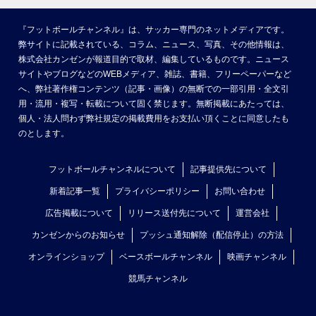
『フットボールチャンネル』は、サッカー専門のネットメディアです。
弊サイトに記載されている、コラム、ニュース、写真、その他情報は、
株式会社カンゼンが報道目的で取材、編集しているものです。ニュース
サイトやブログなどのWEBメディア、雑誌、書籍、フリーペーパーなど
へ、弊社著作権コンテンツ（記事・画像）の無断での一部引用・全文引
用・流用・複写・転載について固く禁じます。無断掲載にあたっては、
個人・法人問わず弊社規定の掲載費用をお支払い頂くことに同意したも
のとします。
フットボールチャンネルについて
記事提供先について
新着記事一覧
プライバシーポリシー
お問い合わせ
広告掲載について
リリース送付先について
運営会社
カンゼンからのお知らせ
プッシュ通知解除（配信停止）の方法
オンラインショップ
ベースボールチャンネル
映画チャンネル
競馬チャンネル