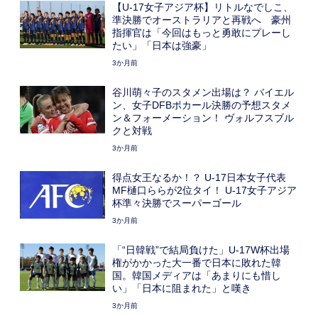
【U-17女子アジア杯】リトルなでしこ、
準決勝でオーストラリアと再戦へ 豪州
指揮官は「今回はもっと勇敢にプレーし
たい」「日本は強豪」
3か月前
谷川萌々子のスタメン出場は？ バイエル
ン、女子DFBポカール決勝の予想スタメ
ン＆フォーメーション！ ヴォルフスブル
クと対戦
3か月前
得点女王なるか！？ U-17日本女子代表
MF樋口ららが2位タイ！ U-17女子アジア
杯準々決勝でスーパーゴール
3か月前
「“日韓戦”で結局負けた」U-17W杯出場
権がかかった大一番で日本に敗れた韓
国。韓国メディアは「あまりにも惜し
い」「日本に阻まれた」と嘆き
3か月前