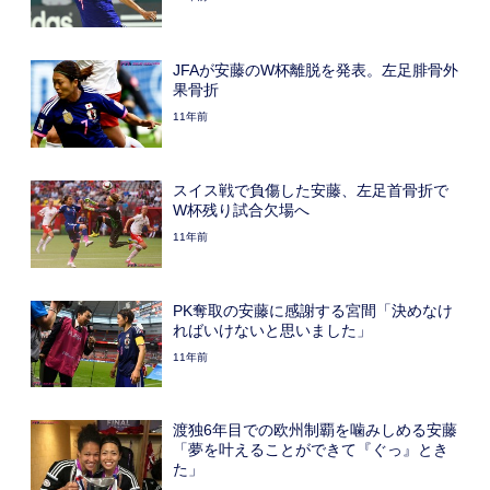
JFAが安藤のW杯離脱を発表。左足腓骨外
果骨折
11年前
スイス戦で負傷した安藤、左足首骨折で
W杯残り試合欠場へ
11年前
PK奪取の安藤に感謝する宮間「決めなけ
ればいけないと思いました」
11年前
渡独6年目での欧州制覇を噛みしめる安藤
「夢を叶えることができて『ぐっ』とき
た」