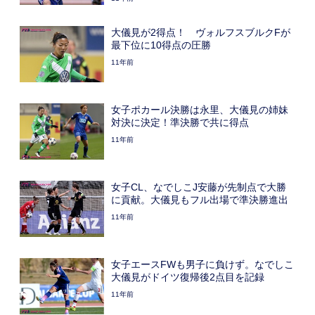
大儀見が2得点！ ヴォルフスブルクFが
最下位に10得点の圧勝
11年前
女子ポカール決勝は永里、大儀見の姉妹
対決に決定！準決勝で共に得点
11年前
女子CL、なでしこJ安藤が先制点で大勝
に貢献。大儀見もフル出場で準決勝進出
11年前
女子エースFWも男子に負けず。なでしこ
大儀見がドイツ復帰後2点目を記録
11年前