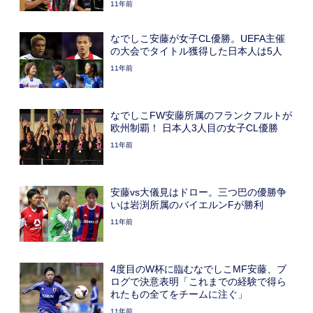
11年前
なでしこ安藤が女子CL優勝。UEFA主催
の大会でタイトル獲得した日本人は5人
11年前
なでしこFW安藤所属のフランクフルトが
欧州制覇！ 日本人3人目の女子CL優勝
11年前
安藤vs大儀見はドロー。三つ巴の優勝争
いは岩渕所属のバイエルンFが勝利
11年前
4度目のW杯に臨むなでしこMF安藤、ブ
ログで決意表明「これまでの経験で得ら
れたもの全てをチームに注ぐ」
11年前