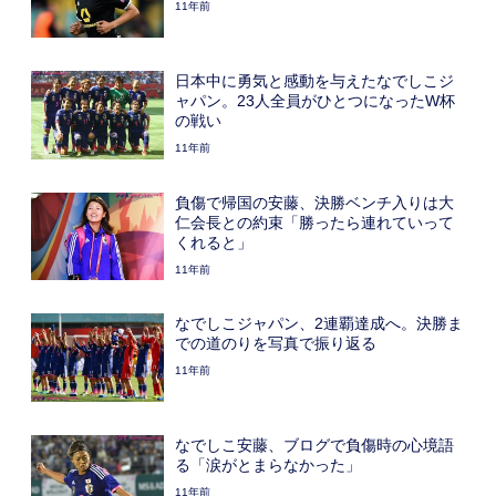
11年前
日本中に勇気と感動を与えたなでしこジ
ャパン。23人全員がひとつになったW杯
の戦い
11年前
負傷で帰国の安藤、決勝ベンチ入りは大
仁会長との約束「勝ったら連れていって
くれると」
11年前
なでしこジャパン、2連覇達成へ。決勝ま
での道のりを写真で振り返る
11年前
なでしこ安藤、ブログで負傷時の心境語
る「涙がとまらなかった」
11年前