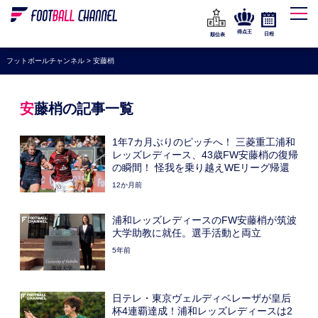
WEリーグ
なでしこジャパン
得点王
日程
順位表
海外サッカー
フットボールチャンネル
>
安藤梢
プレミアリーグ
ラ・リーガ
安藤梢の記事一覧
セリエA
1年7カ月ぶりのピッチへ！ 三菱重工浦和
ブンデスリーガ
レッズレディース、43歳FW安藤梢の復帰
の瞬間！ 怪我を乗り越えWEリーグ帰還
UEFA
12か月前
ナショナルチーム
浦和レッズレディースのFW安藤梢が筑波
高校サッカー
大学助教に就任。選手活動と両立
5年前
動画
日テレ・東京ヴェルディベレーザが皇后
杯4連覇達成！浦和レッズレディースは2