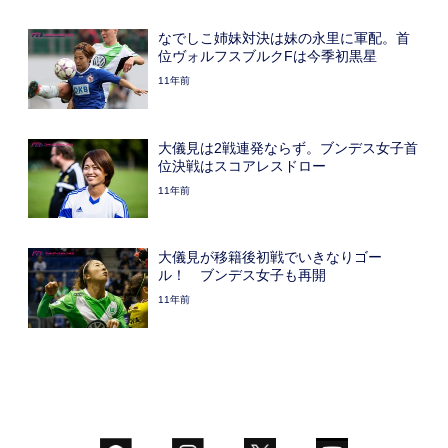
なでしこ姉妹対決は妹の永里に軍配。首
位ヴォルフスブルクFは今季初黒星
11年前
大儀見は2戦連発ならず。ブンデス女子首
位決戦はスコアレスドロー
11年前
大儀見が移籍後初戦でいきなりゴー
ル！ ブンデス女子も再開
11年前