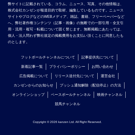
弊サイトに記載されている、コラム、ニュース、写真、その他情報は、
株式会社カンゼンが報道目的で取材、編集しているものです。ニュース
サイトやブログなどのWEBメディア、雑誌、書籍、フリーペーパーなど
へ、弊社著作権コンテンツ（記事・画像）の無断での一部引用・全文引
用・流用・複写・転載について固く禁じます。無断掲載にあたっては、
個人・法人問わず弊社規定の掲載費用をお支払い頂くことに同意したも
のとします。
フットボールチャンネルについて
記事提供先について
新着記事一覧
プライバシーポリシー
お問い合わせ
広告掲載について
リリース送付先について
運営会社
カンゼンからのお知らせ
プッシュ通知解除（配信停止）の方法
オンラインショップ
ベースボールチャンネル
映画チャンネル
競馬チャンネル
Copyright © 2026 kanzen Ltd. All Right Reserved.