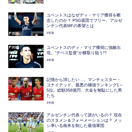
ユベントスはなぜディ・マリア獲得を断
念したのか？ PSG退団でフリー、アルゼ
ンチン代表MFの希望とは
4年前
ユベントスのディ・マリア獲得に強敵出
現。“テベス監督”が横取り狙う!?
4年前
記憶から消したい…。マンチェスター・
ユナイテッド、最悪の補強ランキング1～
5位。総額358億円、大金を無駄にした男
たち
4年前
アルゼンチン代表って誰がいるの？ 現在
のスタメン＆フォーメーションは？ メッ
シ率いる南米を制した最強軍団