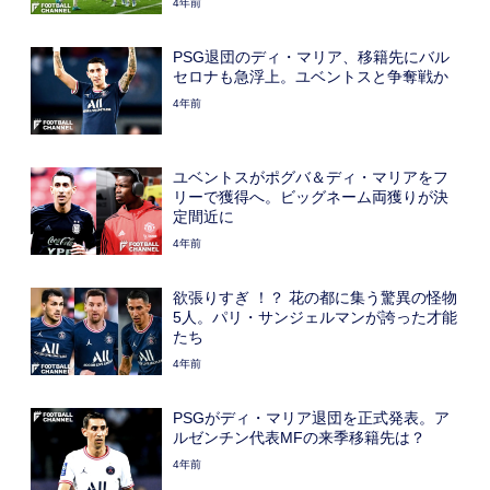
4年前
PSG退団のディ・マリア、移籍先にバル
セロナも急浮上。ユベントスと争奪戦か
4年前
ユベントスがポグバ＆ディ・マリアをフ
リーで獲得へ。ビッグネーム両獲りが決
定間近に
4年前
欲張りすぎ ！？ 花の都に集う驚異の怪物
5人。パリ・サンジェルマンが誇った才能
たち
4年前
PSGがディ・マリア退団を正式発表。ア
ルゼンチン代表MFの来季移籍先は？
4年前