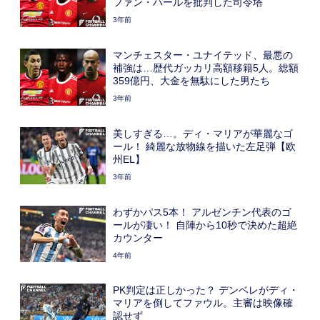
ファン・ハールを批判した司令塔
3年前
マンチェスター・ユナイテッド、最悪の
補強は…歴代ガッカリ高額移籍5人。総額
359億円、大金を無駄にした男たち
3年前
美しすぎる…。ディ・マリアが華麗なゴ
ール！ 綺麗な放物線を描いた左足弾【欧
州EL】
3年前
わずかパス5本！ アルゼンチン代表のゴ
ールが凄い！ 自陣から10秒で決めた超絶
カウンター
4年前
PK判定は正しかった？ デンベレがディ・
マリアを倒してファウル。主審は映像確
認せず