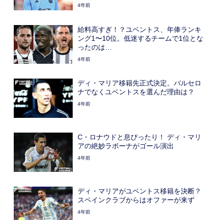
4年前
給料高すぎ！？ユベントス、年俸ランキ
ング1〜10位。低迷するチームで1位とな
ったのは…
4年前
ディ・マリア移籍先正式決定。バルセロ
ナでなくユベントスを選んだ理由は？
4年前
C・ロナウドと息ぴったり！ ディ・マリ
アの絶妙ラボーナがゴール演出
4年前
ディ・マリアがユベントス移籍を決断？
スペインクラブからはオファーが来ず
4年前