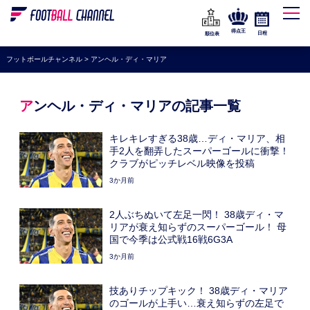
WEリーグ
なでしこジャパン
得点王
日程
順位表
海外サッカー
フットボールチャンネル
>
アンヘル・ディ・マリア
プレミアリーグ
ラ・リーガ
アンヘル・ディ・マリアの記事一覧
セリエA
キレキレすぎる38歳…ディ・マリア、相
ブンデスリーガ
手2人を翻弄したスーパーゴールに衝撃！
クラブがピッチレベル映像を投稿
UEFA
3か月前
ナショナルチーム
2人ぶちぬいて左足一閃！ 38歳ディ・マ
高校サッカー
リアが衰え知らずのスーパーゴール！ 母
国で今季は公式戦16戦6G3A
動画
3か月前
技ありチップキック！ 38歳ディ・マリア
のゴールが上手い…衰え知らずの左足で