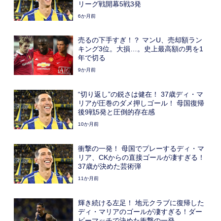
リーグ戦開幕5戦3発
6か月前
売るの下手すぎ！？ マンU、売却額ラン
キング3位。大損…。史上最高額の男を1
年で切る
9か月前
“切り返し”の鋭さは健在！ 37歳ディ・マ
リアが圧巻のダメ押しゴール！ 母国復帰
後9戦5発と圧倒的存在感
10か月前
衝撃の一発！ 母国でプレーするディ・マ
リア、CKからの直接ゴールが凄すぎる！
37歳が決めた芸術弾
11か月前
輝き続ける左足！ 地元クラブに復帰した
ディ・マリアのゴールが凄すぎる！ダー
ビーマッチで決めた衝撃の一発