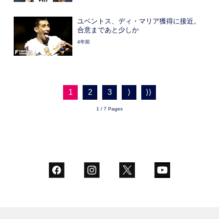
ユベントス、ディ・マリア獲得に接近。
合意まであと少しか
4年前
1
2
3
⟩
⟩⟩
1 / 7 Pages