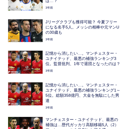
は…？
3年前
Jリーグクラブも獲得可能？ 今夏フリー
になる名手5人。メッシの相棒や元マンU
の30歳も
3年前
記憶から消したい…。マンチェスター・
ユナイテッド、最悪の補強ランキング3
位。監督批判、1年で退団となったのは？
3年前
記憶から消したい…。マンチェスター・
ユナイテッド、最悪の補強ランキング1～
5位。総額358億円、大金を無駄にした男
達
3年前
マンチェスター・ユナイテッド、最悪の
補強は…歴代ガッカリ高額移籍5人（2）