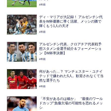
4年前
ディ・マリアが大記録！ アルゼンチン代
表をW杯優勝に導く活躍、メッシの隣で
輝くもう1人の天才
4年前
アルゼンチン代表、クロアチア代表戦予
想スタメン全選手紹介＆フォーメーショ
ン【W杯準決勝】
4年前
何があった…？ マンチェスター・ユナイ
テッドで嫌われた5人。歓迎されなくて当
然な選手たち
4年前
「不安があるのは確か」 “最後のワール
ドカップ”負傷欠場の可能性を恐れるメッ
シ