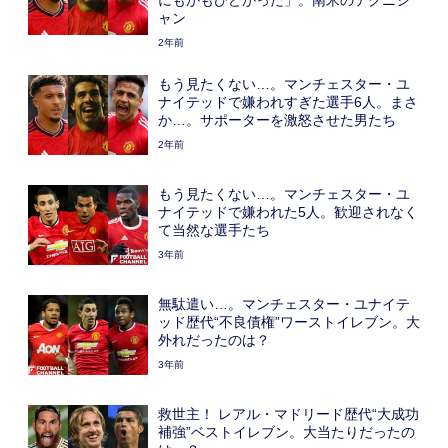
にもかもひどかった」。南米のテクニシ
ャン
2年前
もう見たくない…。マンチェスター・ユ
ナイテッドで嫌われすぎた選手6人。まさ
か…。サポーターを激怒させた男たち
2年前
もう見たくない…。マンチェスター・ユ
ナイテッドで嫌われた5人。歓迎されなく
て当然な選手たち
3年前
無駄遣い…。マンチェスター・ユナイテ
ッド歴代“不良債権”ワーストイレブン。大
外れだったのは？
3年前
救世主！ レアル・マドリード歴代“大成功
補強”ベストイレブン。大当たりだったの