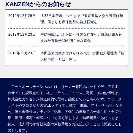
KANZENからのお知らせ
2019年12月29日
U-22日本代表、今のままで東京五輪メダル獲得は無
理。何よりも森保監督の負担軽減を
2019年12月23日
中島翔哉はポルトに不可欠な存在へ。戦術に組み込
まれた背番号10の明らかな進化
2019年12月23日
本田圭佑に突き付けられる2択。古巣戦欠場理由「個
人的事情」とは一体…
『フットボールチャンネル』は、サッカー専門のネットメディアです。
弊サイトに記載されている、コラム、ニュース、写真、その他情報は、
株式会社カンゼンが報道目的で取材、編集しているものです。ニュース
サイトやブログなどのWEBメディア、雑誌、書籍、フリーペーパーなど
へ、弊社著作権コンテンツ（記事・画像）の無断での一部引用・全文引
用・流用・複写・転載について固く禁じます。無断掲載にあたっては、
個人・法人問わず弊社規定の掲載費用をお支払い頂くことに同意したも
のとします。