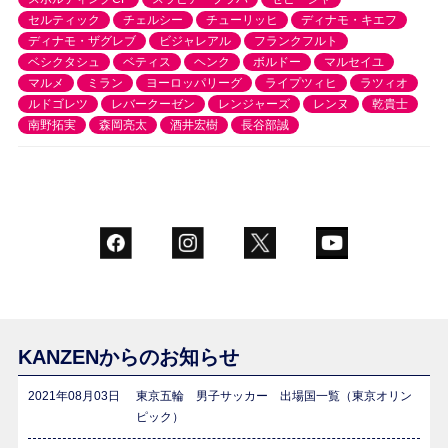
セルティック
チェルシー
チューリッヒ
ディナモ・キエフ
ディナモ・ザグレブ
ビジャレアル
フランクフルト
ベシクタシュ
ベティス
ヘンク
ボルドー
マルセイユ
マルメ
ミラン
ヨーロッパリーグ
ライプツィヒ
ラツィオ
ルドゴレツ
レバークーゼン
レンジャーズ
レンヌ
乾貴士
南野拓実
森岡亮太
酒井宏樹
長谷部誠
KANZENからのお知らせ
2021年08月03日
東京五輪 男子サッカー 出場国一覧（東京オリン
ピック）