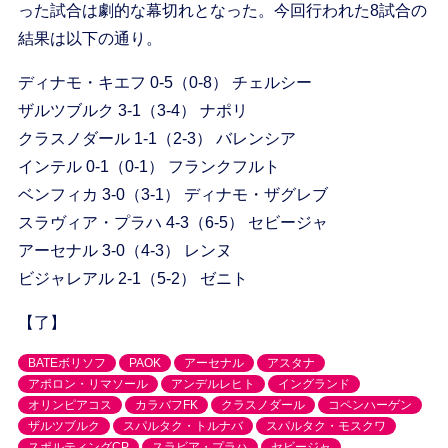
った試合は劇的な幕切れとなった。今回行われた8試合の
結果は以下の通り。
ディナモ・キエフ 0-5（0-8） チェルシー
ザルツブルク 3-1（3-4） ナポリ
クラスノダール 1-1（2-3） バレンシア
インテル 0-1（0-1） フランクフルト
ベンフィカ 3-0（3-1） ディナモ・ザグレブ
スラヴィア・プラハ 4-3（6-5） セビージャ
アーセナル 3-0（4-3） レンヌ
ビジャレアル 2-1（5-2） ゼニト
【了】
BATEボリソフ
PAOK
アーセナル
アスタナ
アポロン・リマソール
アンデルレヒト
イングランド
オリンピアコス
カラバフFK
クラスノダール
コペンハーゲン
ザルツブルク
スパルタク・トルナバ
スパルタク・モスクワ
スポルティングCP
スラビア・プラハ
セビージャ