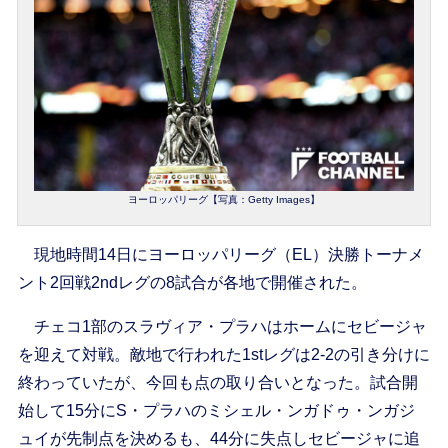
ヨーロッパリーグ【写真：Getty Images】
現地時間14日にヨーロッパリーグ（EL）決勝トーナメ
ント2回戦2ndレグの8試合が各地で開催された。
チェコ1部のスラヴィア・プラハはホームにセビージャ
を迎えて対戦。敵地で行われた1stレグは2-2の引き分けに
終わっていたが、今回も点の取り合いとなった。試合開
始して15分にS・プラハのミシェル・ンガドゥ・ンガジ
ュイが先制点を決めるも、44分に失点しセビージャに追