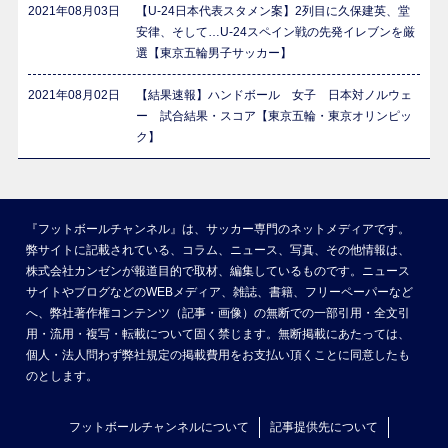
2021年08月03日
【U-24日本代表スタメン案】2列目に久保建英、堂
安律、そして…U-24スペイン戦の先発イレブンを厳
選【東京五輪男子サッカー】
2021年08月02日
【結果速報】ハンドボール 女子 日本対ノルウェ
ー 試合結果・スコア【東京五輪・東京オリンピッ
ク】
『フットボールチャンネル』は、サッカー専門のネットメディアです。
弊サイトに記載されている、コラム、ニュース、写真、その他情報は、
株式会社カンゼンが報道目的で取材、編集しているものです。ニュース
サイトやブログなどのWEBメディア、雑誌、書籍、フリーペーパーなど
へ、弊社著作権コンテンツ（記事・画像）の無断での一部引用・全文引
用・流用・複写・転載について固く禁じます。無断掲載にあたっては、
個人・法人問わず弊社規定の掲載費用をお支払い頂くことに同意したも
のとします。
フットボールチャンネルについて
記事提供先について