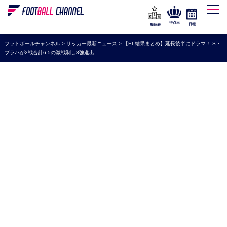
WEリーグ
なでしこジャパン
得点王
日程
順位表
海外サッカー
フットボールチャンネル
>
サッカー最新ニュース
>
【EL結果まとめ】延長後半にドラマ！ S・
プラハが2戦合計6-5の激戦制し8強進出
プレミアリーグ
ラ・リーガ
セリエA
ブンデスリーガ
UEFA
ナショナルチーム
高校サッカー
動画