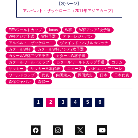
【次ページ】
アルベルト・ザッケローニ（2011年アジアカップ）
FIFAワールドカップ
focus
W杯
W杯アジア2次予選
W杯アジア予選
W杯予選
アギーレジャパン
アルベルト・ザッケローニ
ヴァイッド・ハリルホジッチ
カタールW杯
カタールW杯アジア2次予選
カタールW杯アジア予選
カタールW杯予選
カタールワールドカップ
カタールワールドカップ予選
コラム
サッカー
サッカー日本代表
ニュース
ハビエル・アギーレ
ワールドカップ
代表
内田篤人
岡田武史
日本
日本代表
森保ジャパン
森保一
1
2
3
4
5
6