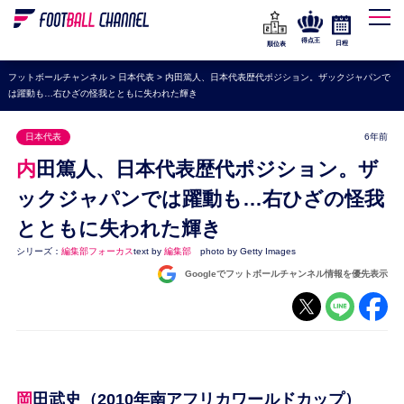
WEリーグ
なでしこジャパン
得点王
日程
順位表
海外サッカー
フットボールチャンネル
>
日本代表
>
内田篤人、日本代表歴代ポジション。ザックジャパンで
は躍動も…右ひざの怪我とともに失われた輝き
プレミアリーグ
ラ・リーガ
日本代表
6年前
セリエA
内田篤人、日本代表歴代ポジション。ザ
ブンデスリーガ
ックジャパンでは躍動も…右ひざの怪我
とともに失われた輝き
UEFA
シリーズ：
編集部フォーカス
text by
編集部
photo by Getty Images
ナショナルチーム
Googleでフットボールチャンネル情報を優先表示
高校サッカー
動画
岡田武史（2010年南アフリカワールドカップ）