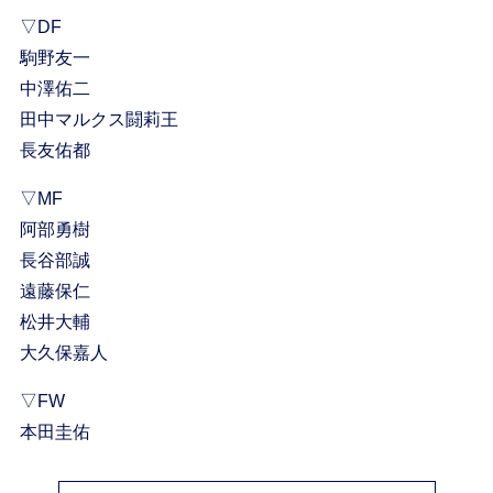
▽DF
駒野友一
中澤佑二
田中マルクス闘莉王
長友佑都
▽MF
阿部勇樹
長谷部誠
遠藤保仁
松井大輔
大久保嘉人
▽FW
本田圭佑