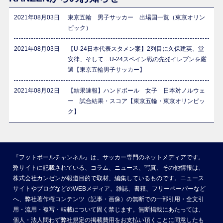
2021年08月03日
東京五輪 男子サッカー 出場国一覧（東京オリン
ピック）
2021年08月03日
【U-24日本代表スタメン案】2列目に久保建英、堂
安律、そして…U-24スペイン戦の先発イレブンを厳
選【東京五輪男子サッカー】
2021年08月02日
【結果速報】ハンドボール 女子 日本対ノルウェ
ー 試合結果・スコア【東京五輪・東京オリンピッ
ク】
『フットボールチャンネル』は、サッカー専門のネットメディアです。
弊サイトに記載されている、コラム、ニュース、写真、その他情報は、
株式会社カンゼンが報道目的で取材、編集しているものです。ニュース
サイトやブログなどのWEBメディア、雑誌、書籍、フリーペーパーなど
へ、弊社著作権コンテンツ（記事・画像）の無断での一部引用・全文引
用・流用・複写・転載について固く禁じます。無断掲載にあたっては、
個人・法人問わず弊社規定の掲載費用をお支払い頂くことに同意したも