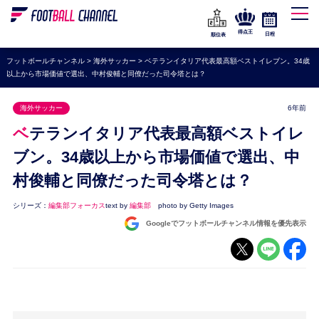
WEリーグ
なでしこジャパン
得点王
日程
順位表
海外サッカー
フットボールチャンネル
>
海外サッカー
>
ベテランイタリア代表最高額ベストイレブン。34歳
以上から市場価値で選出、中村俊輔と同僚だった司令塔とは？
プレミアリーグ
ラ・リーガ
海外サッカー
6年前
セリエA
ベテランイタリア代表最高額ベストイレ
ブンデスリーガ
ブン。34歳以上から市場価値で選出、中
村俊輔と同僚だった司令塔とは？
UEFA
ナショナルチーム
シリーズ：
編集部フォーカス
text by
編集部
photo by Getty Images
Googleでフットボールチャンネル情報を優先表示
高校サッカー
動画