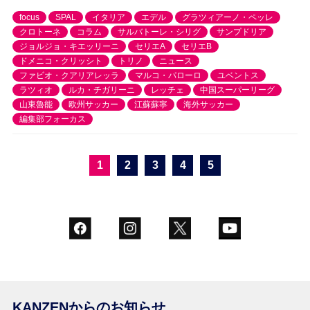
focus
SPAL
イタリア
エデル
グラツィアーノ・ペッレ
クロトーネ
コラム
サルバトーレ・シリグ
サンプドリア
ジョルジョ・キエッリーニ
セリエA
セリエB
ドメニコ・クリッシト
トリノ
ニュース
ファビオ・クアリアレッラ
マルコ・パローロ
ユベントス
ラツィオ
ルカ・チガリーニ
レッチェ
中国スーパーリーグ
山東魯能
欧州サッカー
江蘇蘇寧
海外サッカー
編集部フォーカス
1
2
3
4
5
KANZENからのお知らせ