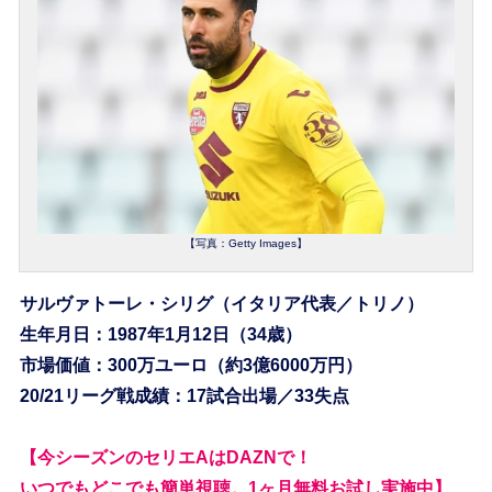
【写真：Getty Images】
サルヴァトーレ・シリグ（イタリア代表／トリノ）
生年月日：1987年1月12日（34歳）
市場価値：300万ユーロ（約3億6000万円）
20/21リーグ戦成績：17試合出場／33失点
【今シーズンのセリエAはDAZNで！
いつでもどこでも簡単視聴。1ヶ月無料お試し実施中】