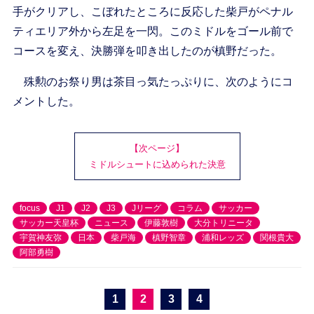
手がクリアし、こぼれたところに反応した柴戸がペナル
ティエリア外から左足を一閃。このミドルをゴール前で
コースを変え、決勝弾を叩き出したのが槙野だった。
殊勲のお祭り男は茶目っ気たっぷりに、次のようにコ
メントした。
【次ページ】
ミドルシュートに込められた決意
focus
J1
J2
J3
Jリーグ
コラム
サッカー
サッカー天皇杯
ニュース
伊藤敦樹
大分トリニータ
宇賀神友弥
日本
柴戸海
槙野智章
浦和レッズ
関根貴大
阿部勇樹
1
2
3
4