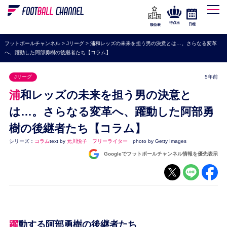
WEリーグ
なでしこジャパン
得点王
日程
順位表
海外サッカー
フットボールチャンネル
>
Jリーグ
>
浦和レッズの未来を担う男の決意とは…。さらなる変革
へ、躍動した阿部勇樹の後継者たち【コラム】
プレミアリーグ
ラ・リーガ
Jリーグ
5年前
セリエA
浦和レッズの未来を担う男の決意と
ブンデスリーガ
は…。さらなる変革へ、躍動した阿部勇
樹の後継者たち【コラム】
UEFA
シリーズ：
コラム
text by
元川悦子 フリーライター
photo by Getty Images
ナショナルチーム
Googleでフットボールチャンネル情報を優先表示
高校サッカー
動画
躍動する阿部勇樹の後継者たち