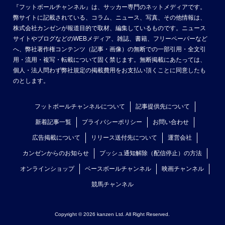
『フットボールチャンネル』は、サッカー専門のネットメディアです。
弊サイトに記載されている、コラム、ニュース、写真、その他情報は、
株式会社カンゼンが報道目的で取材、編集しているものです。ニュース
サイトやブログなどのWEBメディア、雑誌、書籍、フリーペーパーなど
へ、弊社著作権コンテンツ（記事・画像）の無断での一部引用・全文引
用・流用・複写・転載について固く禁じます。無断掲載にあたっては、
個人・法人問わず弊社規定の掲載費用をお支払い頂くことに同意したも
のとします。
フットボールチャンネルについて
記事提供先について
新着記事一覧
プライバシーポリシー
お問い合わせ
広告掲載について
リリース送付先について
運営会社
カンゼンからのお知らせ
プッシュ通知解除（配信停止）の方法
オンラインショップ
ベースボールチャンネル
映画チャンネル
競馬チャンネル
Copyright © 2026 kanzen Ltd. All Right Reserved.