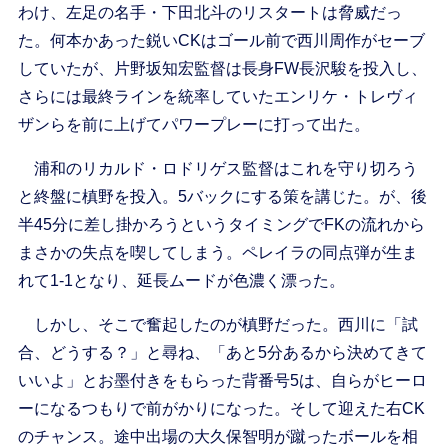
わけ、左足の名手・下田北斗のリスタートは脅威だっ
た。何本かあった鋭いCKはゴール前で西川周作がセーブ
していたが、片野坂知宏監督は長身FW長沢駿を投入し、
さらには最終ラインを統率していたエンリケ・トレヴィ
ザンらを前に上げてパワープレーに打って出た。
浦和のリカルド・ロドリゲス監督はこれを守り切ろう
と終盤に槙野を投入。5バックにする策を講じた。が、後
半45分に差し掛かろうというタイミングでFKの流れから
まさかの失点を喫してしまう。ペレイラの同点弾が生ま
れて1-1となり、延長ムードが色濃く漂った。
しかし、そこで奮起したのが槙野だった。西川に「試
合、どうする？」と尋ね、「あと5分あるから決めてきて
いいよ」とお墨付きをもらった背番号5は、自らがヒーロ
ーになるつもりで前がかりになった。そして迎えた右CK
のチャンス。途中出場の大久保智明が蹴ったボールを相