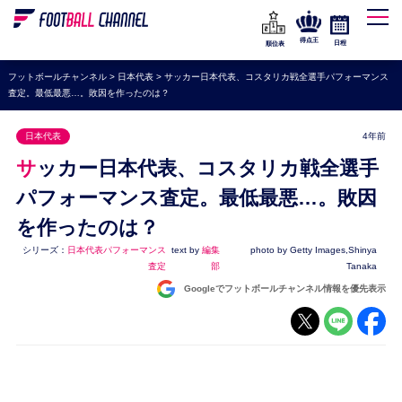
WEリーグ
なでしこジャパン
得点王
日程
順位表
海外サッカー
フットボールチャンネル
>
日本代表
>
サッカー日本代表、コスタリカ戦全選手パフォーマンス
査定。最低最悪…。敗因を作ったのは？
プレミアリーグ
ラ・リーガ
日本代表
4年前
セリエA
サッカー日本代表、コスタリカ戦全選手
ブンデスリーガ
パフォーマンス査定。最低最悪…。敗因
を作ったのは？
UEFA
シリーズ：
日本代表パフォーマンス
text by
編集
photo by Getty Images,Shinya
ナショナルチーム
査定
部
Tanaka
高校サッカー
Googleでフットボールチャンネル情報を優先表示
動画