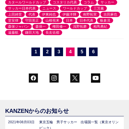
カタールワールドカップ
コスタリカ代表
コラム
サッカー
サッカー日本代表
ニュース
ワールドカップ
三笘薫
上田綺世
代表
伊東純也
伊藤洋輝
南野拓実
吉田麻也
堂安律
守田英正
山根視来
日本
日本代表
板倉滉
森保ジャパン
森保一
権田修一
浅野拓磨
相馬勇紀
遠藤航
鎌田大地
長友佑都
1
2
3
4
5
6
KANZENからのお知らせ
2021年08月03日
東京五輪 男子サッカー 出場国一覧（東京オリン
ピック）