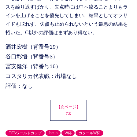
スを繰り返すばかり。失点時には中へ絞ることよりもラ
インを上げることを優先してしまい、結果としてオフサ
イドも取れず、失点も止められないという最悪の結果を
招いた。C以外の評価はまずあり得ない。
酒井宏樹（背番号19）
谷口彰悟（背番号3）
冨安健洋（背番号16）
コスタリカ代表戦：出場なし
評価：なし
【次ページ】
GK
FIFAワールドカップ
focus
W杯
カタールW杯