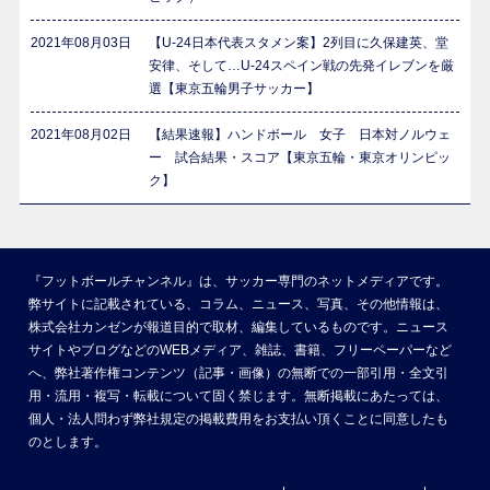
2021年08月03日
【U-24日本代表スタメン案】2列目に久保建英、堂
安律、そして…U-24スペイン戦の先発イレブンを厳
選【東京五輪男子サッカー】
2021年08月02日
【結果速報】ハンドボール 女子 日本対ノルウェ
ー 試合結果・スコア【東京五輪・東京オリンピッ
ク】
『フットボールチャンネル』は、サッカー専門のネットメディアです。
弊サイトに記載されている、コラム、ニュース、写真、その他情報は、
株式会社カンゼンが報道目的で取材、編集しているものです。ニュース
サイトやブログなどのWEBメディア、雑誌、書籍、フリーペーパーなど
へ、弊社著作権コンテンツ（記事・画像）の無断での一部引用・全文引
用・流用・複写・転載について固く禁じます。無断掲載にあたっては、
個人・法人問わず弊社規定の掲載費用をお支払い頂くことに同意したも
のとします。