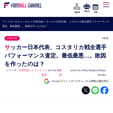
WEリーグ
なでしこジャパン
得点王
日程
順位表
海外サッカー
フットボールチャンネル
>
日本代表
>
サッカー日本代表、コスタリカ戦全選手パフォーマンス
査定。最低最悪…。敗因を作ったのは？
プレミアリーグ
ラ・リーガ
日本代表
4年前
セリエA
サッカー日本代表、コスタリカ戦全選手
ブンデスリーガ
パフォーマンス査定。最低最悪…。敗因
を作ったのは？
UEFA
シリーズ：
日本代表パフォーマンス
text by
編集
photo by Getty Images,Shinya
ナショナルチーム
査定
部
Tanaka
高校サッカー
Googleでフットボールチャンネル情報を優先表示
動画