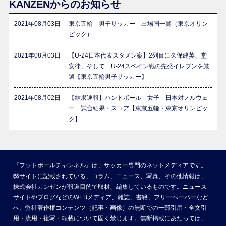
KANZENからのお知らせ
2021年08月03日
東京五輪 男子サッカー 出場国一覧（東京オリン
ピック）
2021年08月03日
【U-24日本代表スタメン案】2列目に久保建英、堂
安律、そして…U-24スペイン戦の先発イレブンを厳
選【東京五輪男子サッカー】
2021年08月02日
【結果速報】ハンドボール 女子 日本対ノルウェ
ー 試合結果・スコア【東京五輪・東京オリンピッ
ク】
『フットボールチャンネル』は、サッカー専門のネットメディアです。
弊サイトに記載されている、コラム、ニュース、写真、その他情報は、
株式会社カンゼンが報道目的で取材、編集しているものです。ニュース
サイトやブログなどのWEBメディア、雑誌、書籍、フリーペーパーなど
へ、弊社著作権コンテンツ（記事・画像）の無断での一部引用・全文引
用・流用・複写・転載について固く禁じます。無断掲載にあたっては、