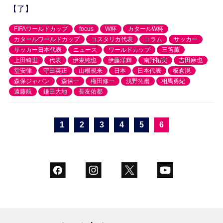
【了】
FIFAワールドカップ
focus
W杯
カタールW杯
カタールワールドカップ
コスタリカ代表
コラム
サッカー
サッカー日本代表
ニュース
ワールドカップ
三笘薫
上田綺世
代表
伊東純也
伊藤洋輝
南野拓実
吉田麻也
堂安律
守田英正
山根視来
日本
日本代表
板倉滉
森保ジャパン
森保一
権田修一
浅野拓磨
相馬勇紀
遠藤航
鎌田大地
長友佑都
1
2
3
4
5
6