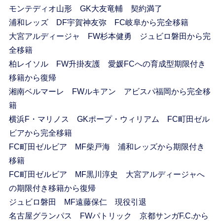
モンテディオ山形 GK大友竜輔 契約満了
浦和レッズ DF宇賀神友弥 FC岐阜から完全移籍
大宮アルディージャ FW杉本健勇 ジュビロ磐田から完
全移籍
柏レイソル FW升掛友護 愛媛FCへの育成型期限付き
移籍から復帰
湘南ベルマーレ FWルキアン アビスパ福岡から完全移
籍
横浜F・マリノス GKポープ・ウィリアム FC町田ゼル
ビアから完全移籍
FC町田ゼルビア MF柴戸海 浦和レッズから期限付き
移籍
FC町田ゼルビア MF黒川淳史 大宮アルディージャへ
の期限付き移籍から復帰
ジュビロ磐田 MF遠藤保仁 現役引退
名古屋グランパス FWパトリック 京都サンガF.C.から