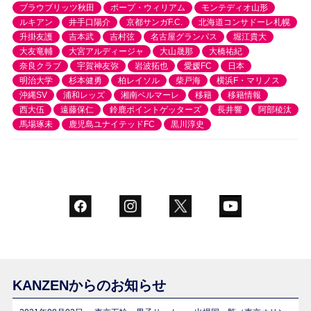
ブラウブリッツ秋田
ポープ・ウィリアム
モンテディオ山形
ルキアン
井手口陽介
京都サンガF.C.
北海道コンサドーレ札幌
升掛友護
吉本武
吉村弦
名古屋グランパス
堀江貴大
大友竜輔
大宮アルディージャ
大山晟那
大橋祐紀
奈良クラブ
宇賀神友弥
岩波拓也
愛媛FC
日本
明治大学
杉本健勇
柏レイソル
柴戸海
横浜F・マリノス
沖縄SV
浦和レッズ
湘南ベルマーレ
移籍
移籍情報
西大伍
遠藤保仁
鈴鹿ポイントゲッターズ
長井響
阿部稜汰
馬場琢未
鹿児島ユナイテッドFC
黒川淳史
KANZENからのお知らせ