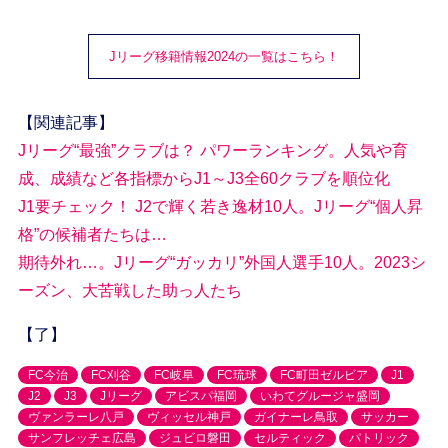
Jリーグ移籍情報2024の一覧はこちら！
【関連記事】
Jリーグ“最強”クラブは？ パワーランキング。人気や育
成、成績など各指標からJ1～J3全60クラブを順位化
J1要チェック！ J2で輝く若き逸材10人。Jリーグ“個人昇
格”の候補者たちは…
期待外れ…。Jリーグ“ガッカリ”外国人選手10人。2023シ
ーズン、大苦戦した助っ人たち
【了】
FC今治
FC刈谷
FC岐阜
FC琉球
FC町田ゼルビア
J1
J2
J3
Jリーグ
アビスパ福岡
いわてグルージャ盛岡
ヴァンラーレ八戸
ヴィッセル神戸
ガイナーレ鳥取
サッカー
サンフレッチェ広島
ジュビロ磐田
セルティック
パトリック