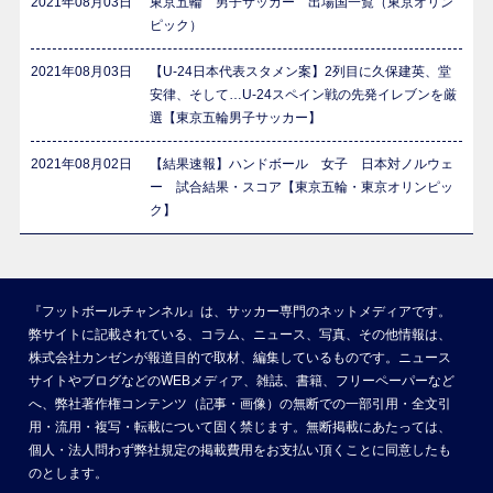
2021年08月03日
東京五輪 男子サッカー 出場国一覧（東京オリン
ピック）
2021年08月03日
【U-24日本代表スタメン案】2列目に久保建英、堂
安律、そして…U-24スペイン戦の先発イレブンを厳
選【東京五輪男子サッカー】
2021年08月02日
【結果速報】ハンドボール 女子 日本対ノルウェ
ー 試合結果・スコア【東京五輪・東京オリンピッ
ク】
『フットボールチャンネル』は、サッカー専門のネットメディアです。
弊サイトに記載されている、コラム、ニュース、写真、その他情報は、
株式会社カンゼンが報道目的で取材、編集しているものです。ニュース
サイトやブログなどのWEBメディア、雑誌、書籍、フリーペーパーなど
へ、弊社著作権コンテンツ（記事・画像）の無断での一部引用・全文引
用・流用・複写・転載について固く禁じます。無断掲載にあたっては、
個人・法人問わず弊社規定の掲載費用をお支払い頂くことに同意したも
のとします。