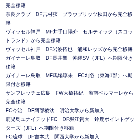
完全移籍
奈良クラブ DF吉村弦 ブラウブリッツ秋田から完全移
籍
ヴィッセル神戸 MF井手口陽介 セルティック（スコッ
トランド）から完全移籍
ヴィッセル神戸 DF岩波拓也 浦和レッズから完全移籍
ガイナーレ鳥取 DF長井響 沖縄SV（JFL）へ期限付き
移籍
ガイナーレ鳥取 MF馬場琢未 FC刈谷（東海1部）へ期
限付き移籍
サンフレッチェ広島 FW大橋祐紀 湘南ベルマーレから
完全移籍
FC今治 DF阿部稜汰 明治大学から新加入
鹿児島ユナイテッドFC DF堀江貴大 鈴鹿ポイントゲッ
ターズ（JFL）へ期限付き移籍
FC琉球 DF吉本武 関西大学から新加入