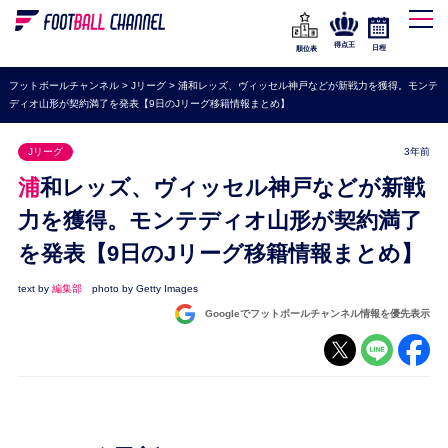
WEリーグ
なでしこジャパン
得点王
日程
順位表
海外サッカー
フットボールチャンネル
>
Jリーグ
>
浦和レッズ、ヴィッセル神戸などが新戦力を獲得。モンテ
ディオ山形が契約満了を発表【9日のJリーグ移籍情報まとめ】
プレミアリーグ
ラ・リーガ
Jリーグ
3年前
セリエA
浦和レッズ、ヴィッセル神戸などが新戦
ブンデスリーガ
力を獲得。モンテディオ山形が契約満了
を発表【9日のJリーグ移籍情報まとめ】
UEFA
ナショナルチーム
text by
編集部
photo by Getty Images
Googleでフットボールチャンネル情報を優先表示
高校サッカー
動画