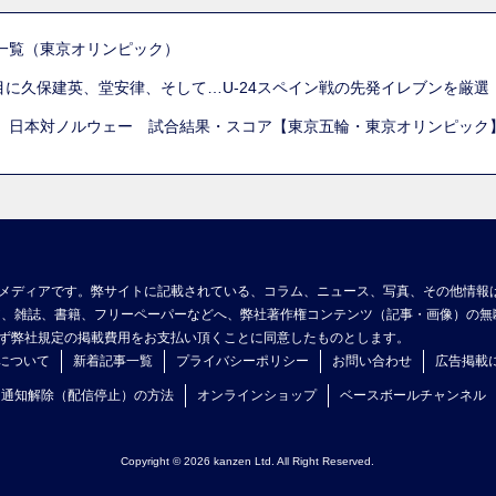
一覧（東京オリンピック）
列目に久保建英、堂安律、そして…U-24スペイン戦の先発イレブンを厳
 日本対ノルウェー 試合結果・スコア【東京五輪・東京オリンピック
メディアです。弊サイトに記載されている、コラム、ニュース、写真、その他情報
ア、雑誌、書籍、フリーペーパーなどへ、弊社著作権コンテンツ（記事・画像）の無
ず弊社規定の掲載費用をお支払い頂くことに同意したものとします。
について
新着記事一覧
プライバシーポリシー
お問い合わせ
広告掲載
ュ通知解除（配信停止）の方法
オンラインショップ
ベースボールチャンネル
Copyright © 2026 kanzen Ltd. All Right Reserved.