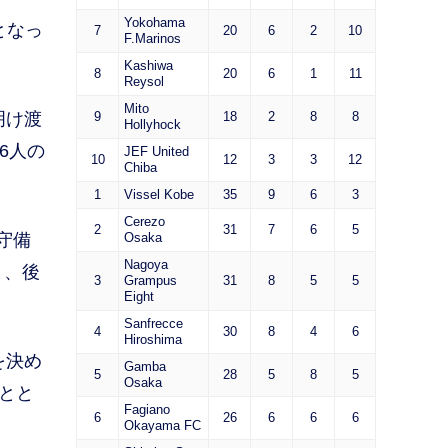
Yokohama
となっ
7
20
6
2
10
F.Marinos
Kashiwa
8
20
6
1
11
Reysol
Mito
明け渡
9
18
2
8
8
Hollyhock
6人の
JEF United
10
12
3
3
12
Chiba
1
Vissel Kobe
35
9
6
3
Cerezo
2
31
7
6
5
守備
Osaka
Nagoya
と、後
3
Grampus
31
8
5
5
Eight
Sanfrecce
4
30
8
4
6
Hiroshima
を決め
Gamba
5
28
5
8
5
Osaka
とと
Fagiano
6
26
6
6
6
Okayama FC