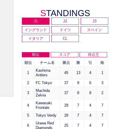
STANDINGS
J1
J2
J3
イングランド
ドイツ
スペイン
イタリア
CL
順位
スコア
得点王
順位
チーム名
勝点
勝
引
敗
Kashima
1
45
13
4
1
Antlers
2
FC Tokyo
37
9
6
3
Machida
3
37
8
8
2
Zelvia
Kawasaki
4
28
7
4
7
Frontale
5
Tokyo Verdy
28
7
4
7
Urawa Red
6
25
7
4
7
Diamonds