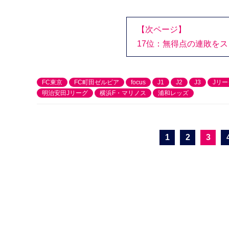
【次ページ】
17位：無得点の連敗をス
FC東京
FC町田ゼルビア
focus
J1
J2
J3
Jリー
明治安田Jリーグ
横浜F・マリノス
浦和レッズ
1
2
3