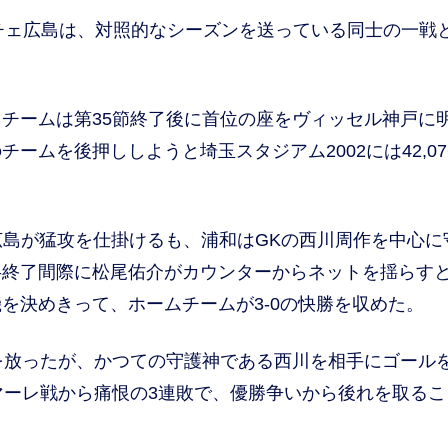
チェ広島は、対照的なシーズンを送っている同士の一戦
チームは第35節終了後に首位の座をヴィッセル神戸に
ームを後押ししようと埼玉スタジアム2002には42,07
島が猛攻を仕掛けるも、浦和はGKの西川周作を中心に
半終了間際に松尾佑介がカウンターからネットを揺らす
を決めきって、ホームチームが3-0の快勝を収めた。
を放ったが、かつての守護神である西川を相手にゴール
マーレ戦から痛恨の3連敗で、優勝争いから後れを取るこ