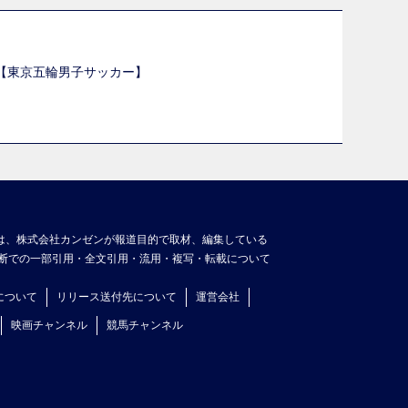
選【東京五輪男子サッカー】
】
は、株式会社カンゼンが報道目的で取材、編集している
断での一部引用・全文引用・流用・複写・転載について
について
リリース送付先について
運営会社
映画チャンネル
競馬チャンネル