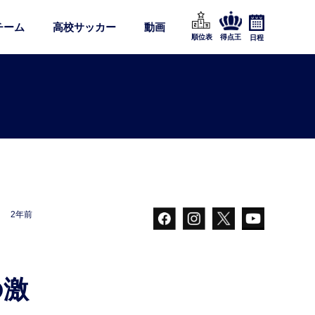
チーム
高校サッカー
動画
順位表
得点王
日程
2年前
の激