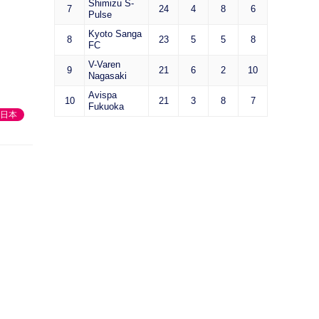
Shimizu S-
7
24
4
8
6
Pulse
Kyoto Sanga
8
23
5
5
8
FC
V-Varen
9
21
6
2
10
Nagasaki
Avispa
10
21
3
8
7
Fukuoka
日本