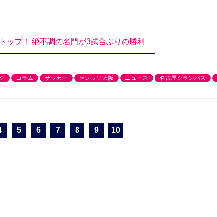
トップ！ 絶不調の名門が3試合ぶりの勝利
グ
コラム
サッカー
セレッソ大阪
ニュース
名古屋グランパス
4
5
6
7
8
9
10