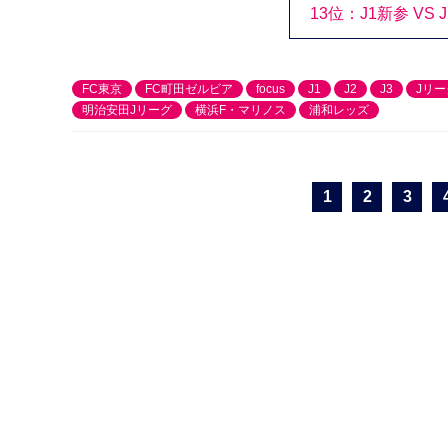
13位：J1新参 V
FC東京
FC町田ゼルビア
focus
J1
J2
J3
Jリー
明治安田Jリーグ
横浜F・マリノス
浦和レッズ
1
2
3