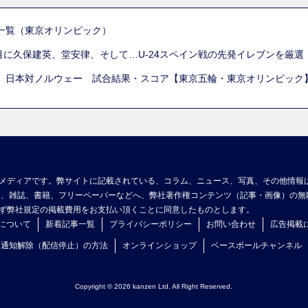
一覧（東京オリンピック）
列目に久保建英、堂安律、そして…U-24スペイン戦の先発イレブンを厳
 日本対ノルウェー 試合結果・スコア【東京五輪・東京オリンピック
メディアです。弊サイトに記載されている、コラム、ニュース、写真、その他情報
ア、雑誌、書籍、フリーペーパーなどへ、弊社著作権コンテンツ（記事・画像）の無
ず弊社規定の掲載費用をお支払い頂くことに同意したものとします。
について
新着記事一覧
プライバシーポリシー
お問い合わせ
広告掲載
ュ通知解除（配信停止）の方法
オンラインショップ
ベースボールチャンネル
Copyright © 2026 kanzen Ltd. All Right Reserved.