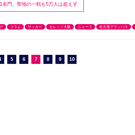
S J1名門。聖地の一戦も5万人は超えず
グ
コラム
サッカー
セレッソ大阪
ニュース
名古屋グランパス
4
5
6
7
8
9
10