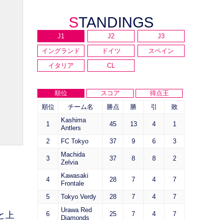
STANDINGS
J1
J2
J3
イングランド
ドイツ
スペイン
イタリア
CL
順位
スコア
得点王
順位
チーム名
勝点
勝
引
敗
Kashima
1
45
13
4
1
Antlers
2
FC Tokyo
37
9
6
3
Machida
3
37
8
8
2
Zelvia
Kawasaki
4
28
7
4
7
Frontale
5
Tokyo Verdy
28
7
4
7
Urawa Red
と上
6
25
7
4
7
Diamonds