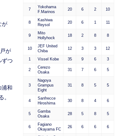
Yokohama
7
20
6
2
10
F.Marinos
Kashiwa
8
20
6
1
11
なが
Reysol
Mito
9
18
2
8
8
Hollyhock
JEF United
10
12
3
3
12
神戸が
Chiba
1
Vissel Kobe
35
9
6
3
ルずつ
Cerezo
2
31
7
6
5
Osaka
Nagoya
3
Grampus
31
8
5
5
の浦和
Eight
る。
Sanfrecce
4
30
8
4
6
Hiroshima
Gamba
5
28
5
8
5
Osaka
Fagiano
6
26
6
6
6
Okayama FC