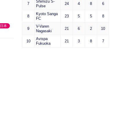
Shimizu S-
7
24
4
8
6
Pulse
Kyoto Sanga
8
23
5
5
8
FC
日本
V-Varen
9
21
6
2
10
Nagasaki
Avispa
10
21
3
8
7
Fukuoka