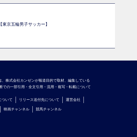
選【東京五輪男子サッカー】
】
は、株式会社カンゼンが報道目的で取材、編集している
断での一部引用・全文引用・流用・複写・転載について
について
リリース送付先について
運営会社
映画チャンネル
競馬チャンネル