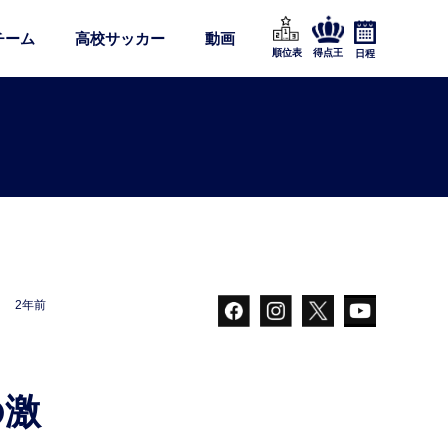
チーム
高校サッカー
動画
順位表
得点王
日程
2年前
の激