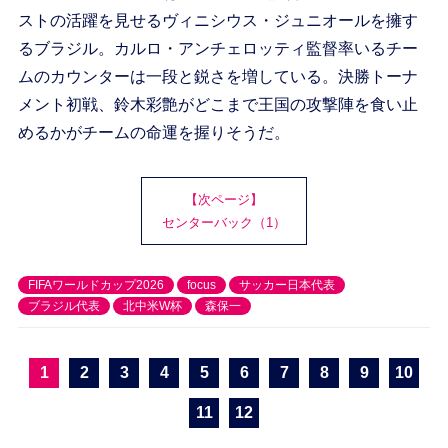
ストの活躍を見せるヴィニシウス・ジュニオールを擁す
るブラジル。カルロ・アンチェロッティ監督率いるチー
ムのカウンターは一段と鋭さを増している。決勝トーナ
メント初戦、鈴木彩艶がどこまで王国の攻撃陣を食い止
めるかがチームの命運を握りそうだ。
【次ページ】
センターバック（1）
FIFAワールドカップ2026
focus
サッカー日本代表
ブラジル代表
北中米W杯
森保一
1
2
3
4
5
6
7
8
9
10
11
12