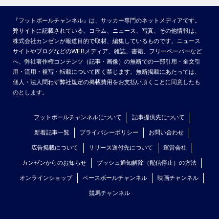
『フットボールチャンネル』は、サッカー専門のネットメディアです。
弊サイトに記載されている、コラム、ニュース、写真、その他情報は、
株式会社カンゼンが報道目的で取材、編集しているものです。ニュース
サイトやブログなどのWEBメディア、雑誌、書籍、フリーペーパーなど
へ、弊社著作権コンテンツ（記事・画像）の無断での一部引用・全文引
用・流用・複写・転載について固く禁じます。無断掲載にあたっては、
個人・法人問わず弊社規定の掲載費用をお支払い頂くことに同意したも
のとします。
フットボールチャンネルについて
記事提供先について
新着記事一覧
プライバシーポリシー
お問い合わせ
広告掲載について
リリース送付先について
運営会社
カンゼンからのお知らせ
プッシュ通知解除（配信停止）の方法
オンラインショップ
ベースボールチャンネル
映画チャンネル
競馬チャンネル