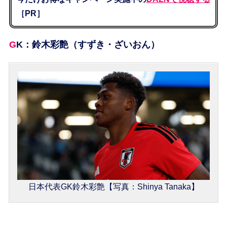
［PR］
GK：鈴木彩艶（すずき・ざいおん）
日本代表GK鈴木彩艶【写真：Shinya Tanaka】