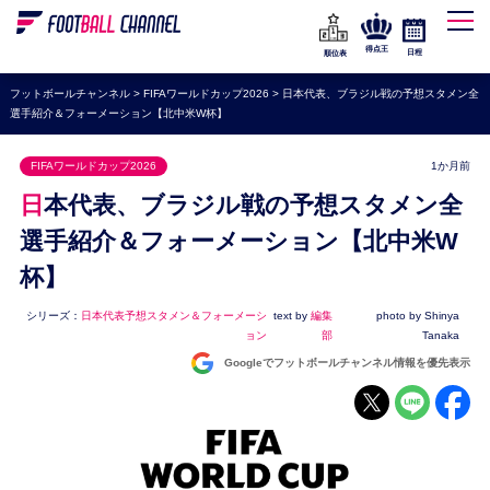
WEリーグ
なでしこジャパン
得点王
日程
順位表
海外サッカー
フットボールチャンネル
>
FIFAワールドカップ2026
>
日本代表、ブラジル戦の予想スタメン全
選手紹介＆フォーメーション【北中米W杯】
プレミアリーグ
ラ・リーガ
FIFAワールドカップ2026
1か月前
セリエA
日本代表、ブラジル戦の予想スタメン全
ブンデスリーガ
選手紹介＆フォーメーション【北中米W
杯】
UEFA
ナショナルチーム
シリーズ：
日本代表予想スタメン＆フォーメーシ
text by
編集
photo by Shinya
ョン
部
Tanaka
高校サッカー
Googleでフットボールチャンネル情報を優先表示
動画