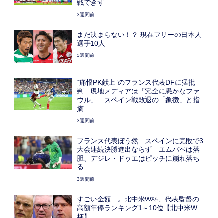
戦できず
3週間前
まだ決まらない！？ 現在フリーの日本人
選手10人
3週間前
“痛恨PK献上”のフランス代表DFに猛批
判 現地メディアは「完全に愚かなファ
ウル」 スペイン戦敗退の「象徴」と指
摘
3週間前
フランス代表ぼう然…スペインに完敗で3
大会連続決勝進出ならず エムバペは落
胆、デジレ・ドゥエはピッチに崩れ落ち
る
3週間前
すごい金額…。北中米W杯、代表監督の
高額年俸ランキング1～10位【北中米W
杯】