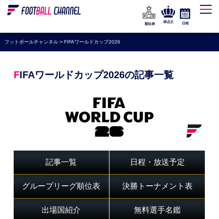
WEリーグ
なでしこジャパン
得点王
日程
順位表
海外サッカー
フットボールチャンネル
>
FIFAワールドカップ2026
プレミアリーグ
ラ・リーガ
FIFAワールドカップ2026の記事一覧
セリエA
ブンデスリーガ
UEFA
ナショナルチーム
高校サッカー
記事一覧
日程・放送予定
動画
グループリーグ順位表
決勝トーナメント表
出場国紹介
無料選手名鑑