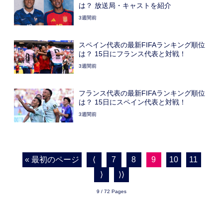
は？ 放送局・キャストを紹介
3週間前
スペイン代表の最新FIFAランキング順位
は？ 15日にフランス代表と対戦！
3週間前
フランス代表の最新FIFAランキング順位
は？ 15日にスペイン代表と対戦！
3週間前
« 最初のページ
⟨
7
8
9
10
11
⟩
⟩⟩
9 / 72 Pages