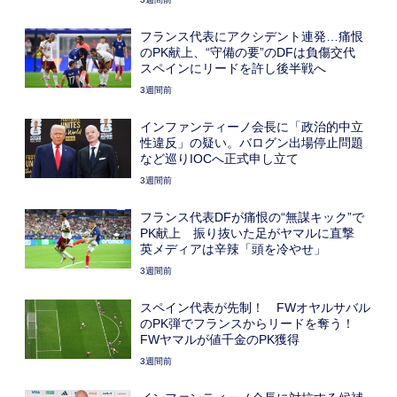
フランス代表にアクシデント連発…痛恨
のPK献上、“守備の要”のDFは負傷交代
スペインにリードを許し後半戦へ
3週間前
インファンティーノ会長に「政治的中立
性違反」の疑い。バログン出場停止問題
など巡りIOCへ正式申し立て
3週間前
フランス代表DFが痛恨の“無謀キック”で
PK献上 振り抜いた足がヤマルに直撃
英メディアは辛辣「頭を冷やせ」
3週間前
スペイン代表が先制！ FWオヤルサバル
のPK弾でフランスからリードを奪う！
FWヤマルが値千金のPK獲得
3週間前