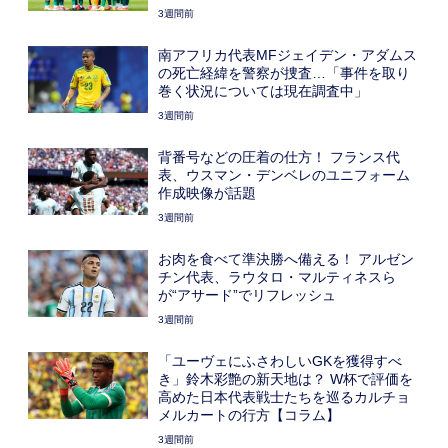
3週間前
南アフリカ代表MFジェイデン・アダムス
の死亡経緯を警察が捜査…「事件を取り
巻く状況については現在調査中」
3週間前
背番号などの圧着の仕方！ フランス代
表、ウスマン・デンベレのユニフォーム
作成映像が話題
3週間前
お肉を食べて準決勝へ備える！ アルゼン
チン代表、ラウタロ・マルティネスら
が“アサード”でリフレッシュ
3週間前
「ユーヴェにふさわしいGKを獲得すべ
き」鈴木彩艶の新天地は？ W杯で評価を
高めた日本代表戦士たちを巡るカルチョ
メルカートの行方【コラム】
3週間前