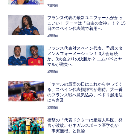
3週間前
フランス代表の最新ユニフォームがかっ
こいい！ テーマは「自由の女神」！？ 15
日のスペイン代表戦で着用へ
3週間前
フランス代表対スペイン代表、予想スタ
メン＆フォーメーション！ 3大会連続
か、3大会ぶりの決勝か？ エムバペとヤ
マルが激突へ
3週間前
「ヤマルの最高の日はこれからやってく
る」スペイン代表指揮官が期待。大一番
のフランス戦へ意気込み、ペドリ起用法
にも言及
3週間前
衝撃の「代表ドクターは産婦人科医」発
言が波紋。セネガルスポーツ医学会が
「事実無根」と反論