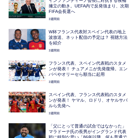
インファンティーノ会長に対抗する候補
擁立の動き。UEFA内で反発強まり、次期
FIFA会長選へ
3週間前
W杯フランス代表対スペイン代表の地上
波放送、ネット配信の予定は？ 視聴方法
を紹介
3週間前
フランス代表、スペイン代表戦のスタメ
ンが発表！ チュアメニが先発復帰。エン
バペやオリーセら順当に起用
3週間前
スペイン代表、フランス代表戦のスタメ
ンが発表！ ヤマル、ロドリ、オヤルサバ
ルら先発へ
3週間前
「父にとって普通の試合ではなかった」
マラドーナ氏の長男がイングランド代表
戦に特別な思い「86年以降、何も普通で