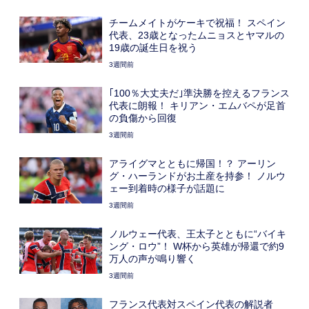
チームメイトがケーキで祝福！ スペイン
代表、23歳となったムニョスとヤマルの
19歳の誕生日を祝う
3週間前
｢100％大丈夫だ｣準決勝を控えるフランス
代表に朗報！ キリアン・エムバペが足首
の負傷から回復
3週間前
アライグマとともに帰国！？ アーリン
グ・ハーランドがお土産を持参！ ノルウ
ェー到着時の様子が話題に
3週間前
ノルウェー代表、王太子とともに“バイキ
ング・ロウ”！ W杯から英雄が帰還で約9
万人の声が鳴り響く
3週間前
フランス代表対スペイン代表の解説者