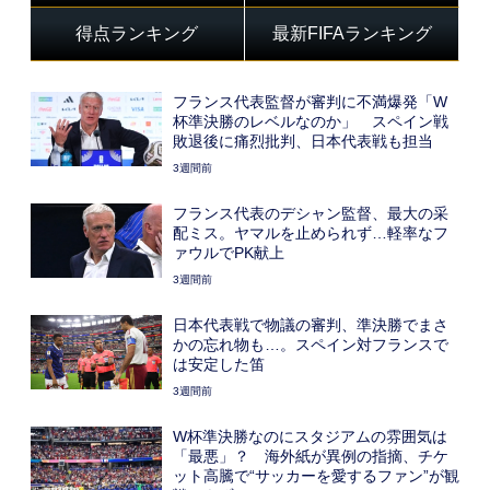
得点ランキング
最新FIFAランキング
フランス代表監督が審判に不満爆発「W
杯準決勝のレベルなのか」 スペイン戦
敗退後に痛烈批判、日本代表戦も担当
3週間前
フランス代表のデシャン監督、最大の采
配ミス。ヤマルを止められず…軽率なフ
ァウルでPK献上
3週間前
日本代表戦で物議の審判、準決勝でまさ
かの忘れ物も…。スペイン対フランスで
は安定した笛
3週間前
W杯準決勝なのにスタジアムの雰囲気は
「最悪」？ 海外紙が異例の指摘、チケ
ット高騰で“サッカーを愛するファン”が観