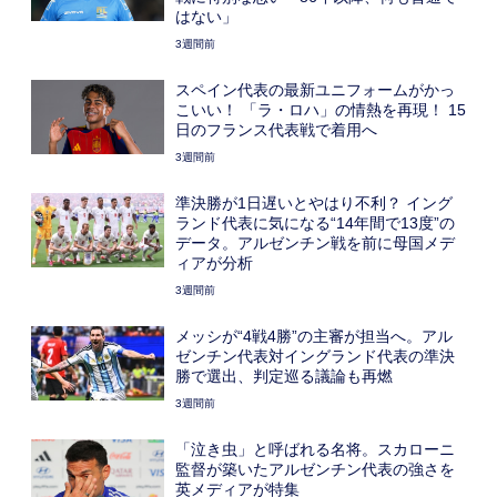
はない」
3週間前
スペイン代表の最新ユニフォームがかっ
こいい！ 「ラ・ロハ」の情熱を再現！ 15
日のフランス代表戦で着用へ
3週間前
準決勝が1日遅いとやはり不利？ イング
ランド代表に気になる“14年間で13度”の
データ。アルゼンチン戦を前に母国メデ
ィアが分析
3週間前
メッシが“4戦4勝”の主審が担当へ。アル
ゼンチン代表対イングランド代表の準決
勝で選出、判定巡る議論も再燃
3週間前
「泣き虫」と呼ばれる名将。スカローニ
監督が築いたアルゼンチン代表の強さを
英メディアが特集