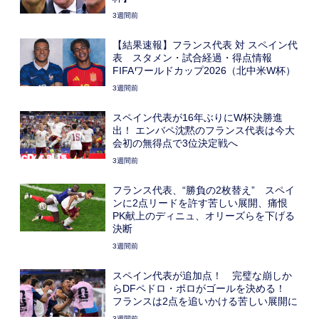
3週間前
【結果速報】フランス代表 対 スペイン代
表 スタメン・試合経過・得点情報
FIFAワールドカップ2026（北中米W杯）
3週間前
スペイン代表が16年ぶりにW杯決勝進
出！ エンバペ沈黙のフランス代表は今大
会初の無得点で3位決定戦へ
3週間前
フランス代表、“勝負の2枚替え” スペイ
ンに2点リードを許す苦しい展開、痛恨
PK献上のディニュ、オリーズらを下げる
決断
3週間前
スペイン代表が追加点！ 完璧な崩しか
らDFペドロ・ポロがゴールを決める！
フランスは2点を追いかける苦しい展開に
3週間前