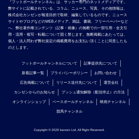
『フットボールチャンネル』は、サッカー専門のネットメディアです。
弊サイトに記載されている、コラム、ニュース、写真、その他情報は、
株式会社カンゼンが報道目的で取材、編集しているものです。ニュース
サイトやブログなどのWEBメディア、雑誌、書籍、フリーペーパーなど
へ、弊社著作権コンテンツ（記事・画像）の無断での一部引用・全文引
用・流用・複写・転載について固く禁じます。無断掲載にあたっては、
個人・法人問わず弊社規定の掲載費用をお支払い頂くことに同意したも
のとします。
フットボールチャンネルについて
記事提供先について
新着記事一覧
プライバシーポリシー
お問い合わせ
広告掲載について
リリース送付先について
運営会社
カンゼンからのお知らせ
プッシュ通知解除（配信停止）の方法
オンラインショップ
ベースボールチャンネル
映画チャンネル
競馬チャンネル
Copyright © 2026 kanzen Ltd. All Right Reserved.