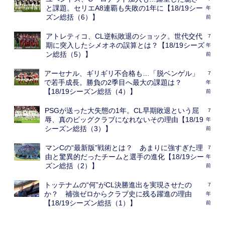
と課題。セリエA8連覇も失敗の1年に【18/19シー
年
ズン総括（6）】
前
アトレティコ、CL逆転敗退のショック。世代交代
7
期に突入したシメオネの誤算とは？【18/19シーズ
年
ン総括（5）】
前
アーセナル、ギリギリ不合格も…「脱ベンゲル」
7
で若手成長。勝負の2季目へ最大の課題は？
年
【18/19シーズン総括（4）】
前
PSGが送った大失態の1年。CL早期敗退という屈
7
辱、真のビッグクラブになれないその理由【18/19
年
シーズン総括（3）】
前
マンCの“最新版”戦術とは？ あまりに強すぎた理
7
由と驚異的だったチームと選手の進化【18/19シー
年
ズン総括（2）】
前
トッテナムの“何”がCL決勝進出を実現させたの
7
か？ 補強ゼロからクラブ史に残る躍進の理由
年
【18/19シーズン総括（1）】
前