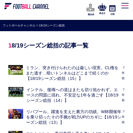
WEリーグ
なでしこジャパン
得点王
日程
順位表
海外サッカー
フットボールチャンネル
>
18/19シーズン総括
プレミアリーグ
ラ・リーガ
18/19シーズン総括の記事一覧
セリエA
ブンデスリーガ
ミラン、突き付けられたのは厳しい現実。CL権を
7
また逃す…暗いトンネルはどこまで続くのか
年
UEFA
【18/19シーズン総括（15）】
前
ナショナルチーム
インテル、復権への道はまたも切り拓かれず。エ
7
ースの問題に揺れ、不安定な1年を過ごす【18/19
年
高校サッカー
シーズン総括（14）】
前
動画
リバプール、躍進を支えた裏方の功績。W杯開催年
7
を乗り切ったその手腕が戦力UPのカギに【18/19シ
年
ーズン総括（13）】
前