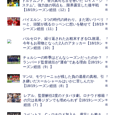
ドルトムント、香川真司も舌を巻いた“ロイス・シ
7
ステム”。強力故の弱点も…限界露呈した後半戦
年
【18/19シーズン総括（12）】
前
バイエルン、1つの時代の終わり。まだ若いリベリ
7
ーと、頭髪が残るロッベンに想いを馳せて【18/19
年
シーズン総括（11）】
前
バルセロナ、繰り返されたお粗末すぎるCL敗退。
7
今年もお荷物となった2人のアタッカー【18/19シ
年
ーズン総括（10）】
前
チェルシーの昨季はどんなシーズンだったのか？
7
ランパード監督就任が“運命”である理由【18/19シ
年
ーズン総括（9）】
前
マンU、モウリーニョが残した負の遺産の真相。引
7
き継いだスールシャールはいかに苦しんだか
年
【18/19シーズン総括（8）】
前
レアル、監督解任2度のドタバタ劇。ロナウド移籍
7
の穴は名将ジダンでも埋められず【18/19シーズン
年
総括（7）】
前
ユベントス、C・ロナウド加入も…露呈した脆さ
7