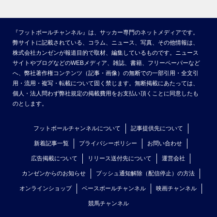
『フットボールチャンネル』は、サッカー専門のネットメディアです。
弊サイトに記載されている、コラム、ニュース、写真、その他情報は、
株式会社カンゼンが報道目的で取材、編集しているものです。ニュース
サイトやブログなどのWEBメディア、雑誌、書籍、フリーペーパーなど
へ、弊社著作権コンテンツ（記事・画像）の無断での一部引用・全文引
用・流用・複写・転載について固く禁じます。無断掲載にあたっては、
個人・法人問わず弊社規定の掲載費用をお支払い頂くことに同意したも
のとします。
フットボールチャンネルについて
記事提供先について
新着記事一覧
プライバシーポリシー
お問い合わせ
広告掲載について
リリース送付先について
運営会社
カンゼンからのお知らせ
プッシュ通知解除（配信停止）の方法
オンラインショップ
ベースボールチャンネル
映画チャンネル
競馬チャンネル