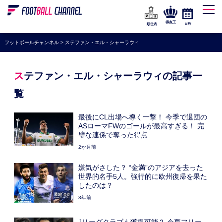
WEリーグ
なでしこジャパン
得点王
日程
順位表
海外サッカー
フットボールチャンネル
>
ステファン・エル・シャーラウィ
プレミアリーグ
ラ・リーガ
ステファン・エル・シャーラウィの記事一
セリエA
覧
ブンデスリーガ
最後にCL出場へ導く一撃！ 今季で退団の
UEFA
ASローマFWのゴールが最高すぎる！ 完
璧な連係で奪った得点
ナショナルチーム
2か月前
高校サッカー
嫌気がさした？ “金満”のアジアを去った
世界的名手5人。強行的に欧州復帰を果た
動画
したのは？
3年前
Jリーグクラブも獲得可能？ 今夏フリー