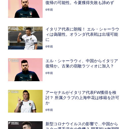
復帰の可能性。今夏獲得失敗も諦めず
6年前
イタリア代表に朗報！ エル・シャーラウ
ィは偽陽性。オランダ代表戦は出場可能
に
6年前
エル・シャーラウィ、中国からイタリア
復帰か。古巣の宿敵ラツィオに加入？
6年前
アーセナルがイタリア代表FW獲得を検
討？ 所属クラブの上海申花は移籍を許可
か
6年前
新型コロナウイルスの影響で…中国から