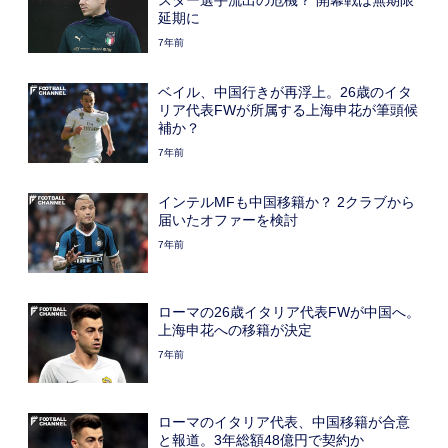
スター選手流出の危機？ 開幕戦は無期限
延期に
7年前
ベイル、中国行きが再浮上。26歳のイタ
リア代表FWが所属する上海申花が筆頭候
補か？
7年前
インテルMFも中国移籍か？ 2クラブから
届いたオファーを検討
7年前
ローマの26歳イタリア代表FWが中国へ。
上海申花への移籍が決定
7年前
ローマのイタリア代表、中国移籍が合意
と報道。3年総額48億円で契約か