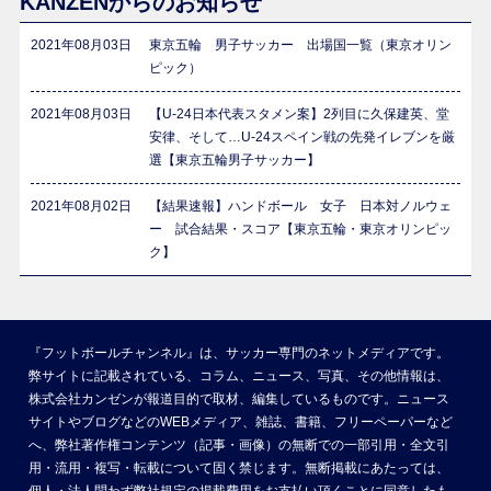
KANZENからのお知らせ
2021年08月03日
東京五輪 男子サッカー 出場国一覧（東京オリン
ピック）
2021年08月03日
【U-24日本代表スタメン案】2列目に久保建英、堂
安律、そして…U-24スペイン戦の先発イレブンを厳
選【東京五輪男子サッカー】
2021年08月02日
【結果速報】ハンドボール 女子 日本対ノルウェ
ー 試合結果・スコア【東京五輪・東京オリンピッ
ク】
『フットボールチャンネル』は、サッカー専門のネットメディアです。
弊サイトに記載されている、コラム、ニュース、写真、その他情報は、
株式会社カンゼンが報道目的で取材、編集しているものです。ニュース
サイトやブログなどのWEBメディア、雑誌、書籍、フリーペーパーなど
へ、弊社著作権コンテンツ（記事・画像）の無断での一部引用・全文引
用・流用・複写・転載について固く禁じます。無断掲載にあたっては、
個人・法人問わず弊社規定の掲載費用をお支払い頂くことに同意したも