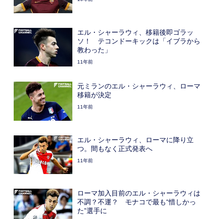
エル・シャーラウィ、移籍後即ゴラッ
ソ！ テコンドーキックは「イブラから
教わった」
11年前
元ミランのエル・シャーラウィ、ローマ
移籍が決定
11年前
エル・シャーラウィ、ローマに降り立
つ。間もなく正式発表へ
11年前
ローマ加入目前のエル・シャーラウィは
不調？不運？ モナコで最も“惜しかっ
た”選手に