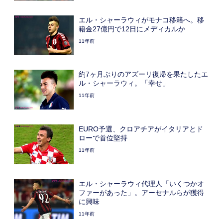
エル・シャーラウィがモナコ移籍へ。移
籍金27億円で12日にメディカルか
11年前
約7ヶ月ぶりのアズーリ復帰を果たしたエ
ル・シャーラウィ。「幸せ」
11年前
EURO予選、クロアチアがイタリアとド
ローで首位堅持
11年前
エル・シャーラウィ代理人「いくつかオ
ファーがあった」。アーセナルらが獲得
に興味
11年前