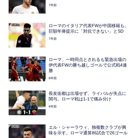
7年前
ローマのイタリア代表FWが中国移籍も。
巨額年俸提示に「対抗できない」とSD
7年前
ローマ、一時同点とされるも緊急出場の
伊代表FWの勝ち越しゴールで公式戦4連
勝
8年前
長友佑都は出場せず、ライバルが失点に
関与。ローマ戦は1-1で痛み分け
9年前
エル・シャーラウィ、独複数クラブが興
味を示す。ローマ通算86試合で26ゴール