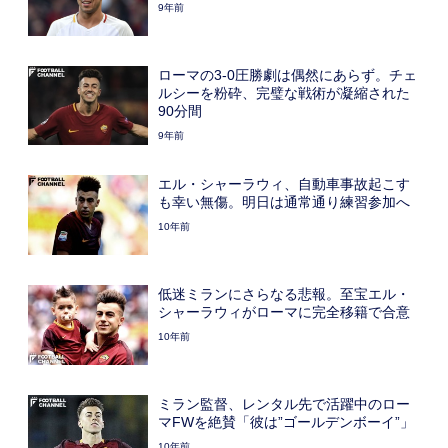
9年前
ローマの3-0圧勝劇は偶然にあらず。チェ
ルシーを粉砕、完璧な戦術が凝縮された
90分間
9年前
エル・シャーラウィ、自動車事故起こす
も幸い無傷。明日は通常通り練習参加へ
10年前
低迷ミランにさらなる悲報。至宝エル・
シャーラウィがローマに完全移籍で合意
10年前
ミラン監督、レンタル先で活躍中のロー
マFWを絶賛「彼は”ゴールデンボーイ”」
10年前