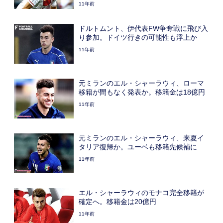
11年前
ドルトムント、伊代表FW争奪戦に飛び入
り参加。ドイツ行きの可能性も浮上か
11年前
元ミランのエル・シャーラウィ、ローマ
移籍が間もなく発表か。移籍金は18億円
11年前
元ミランのエル・シャーラウィ、来夏イ
タリア復帰か。ユーベも移籍先候補に
11年前
エル・シャーラウィのモナコ完全移籍が
確定へ。移籍金は20億円
11年前