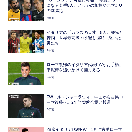
になる名手5人。メッシの相棒や元マンU
の30歳も
3年前
イタリアの「ガラスの天才」5人。栄光と
苦悩…世界最高級の才能も怪我に泣いた
男たち
4年前
ローマ復帰のイタリア代表FWがお手柄。
車泥棒を追いかけて捕まえる
5年前
FWエル・シャーラウィ、中国から古巣ロ
ーマ復帰へ。2年半契約合意と報道
6年前
28歳イタリア代表FW、1月に古巣ローマ