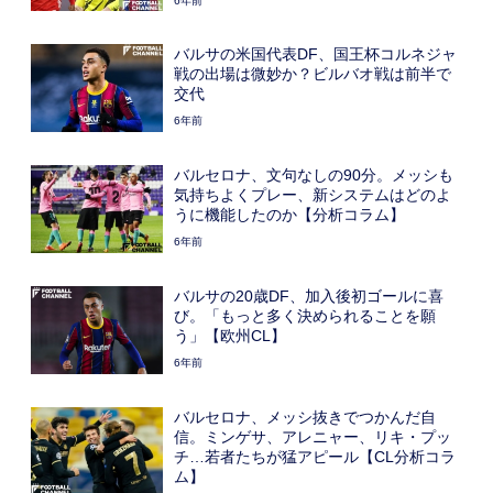
6年前
バルサの米国代表DF、国王杯コルネジャ
戦の出場は微妙か？ビルバオ戦は前半で
交代
6年前
バルセロナ、文句なしの90分。メッシも
気持ちよくプレー、新システムはどのよ
うに機能したのか【分析コラム】
6年前
バルサの20歳DF、加入後初ゴールに喜
び。「もっと多く決められることを願
う」【欧州CL】
6年前
バルセロナ、メッシ抜きでつかんだ自
信。ミンゲサ、アレニャー、リキ・プッ
チ…若者たちが猛アピール【CL分析コラ
ム】