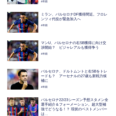
4年前
ミラン、バルセロナDF獲得間近。フロレ
ンツィ代役が緊急加入へ
4年前
マンU、バルセロナの右SB獲得に向け交
渉開始？ ビジャレアルも獲得争う
4年前
バルセロナ、ドルトムントと右SBをトレ
ードも？ アーセナルの27歳も新戦力候
補に
4年前
バルセロナ22/23シーズン予想スタメン全
選手紹介＆フォーメーション。超大型補
強でどうなる！？ 現状のベストメンバー
は…