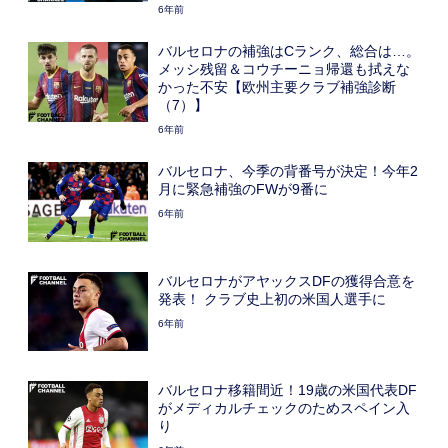
6年前
バルセロナの補強はCランク、総合は…。
メッシ残留＆コウチーニョ帰還も拭えな
かった不安【欧州主要クラブ補強診断
（7）】
6年前
バルセロナ、今季の背番号が決定！今年2
月に緊急補強のFWが9番に
6年前
バルセロナがアヤックスDFの獲得合意を
発表！ クラブ史上初の米国人選手に
6年前
バルセロナ移籍間近！19歳の米国代表DF
がメディカルチェックのためスペイン入
り