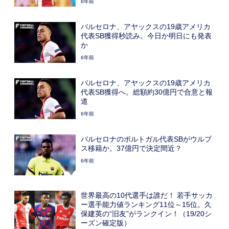
6年前
バルセロナ、アヤックスの19歳アメリカ
代表SB獲得秒読み。今日か明日にも発表
か
6年前
バルセロナ、アヤックスの19歳アメリカ
代表SB獲得へ。総額約30億円で合意と報
道
6年前
バルセロナのポルトガル代表SBがウルブ
ス移籍か。37億円で決定間近？
6年前
世界最高の10代選手は誰だ！ 若手サッカ
ー選手能力値ランキング11位～15位。久
保建英の“旧友”がランクイン！（19/20シ
ーズン確定版）