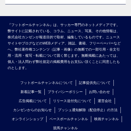
『フットボールチャンネル』は、サッカー専門のネットメディアです。
弊サイトに記載されている、コラム、ニュース、写真、その他情報は、
株式会社カンゼンが報道目的で取材、編集しているものです。ニュース
サイトやブログなどのWEBメディア、雑誌、書籍、フリーペーパーなど
へ、弊社著作権コンテンツ（記事・画像）の無断での一部引用・全文引
用・流用・複写・転載について固く禁じます。無断掲載にあたっては、
個人・法人問わず弊社規定の掲載費用をお支払い頂くことに同意したも
のとします。
フットボールチャンネルについて
記事提供先について
新着記事一覧
プライバシーポリシー
お問い合わせ
広告掲載について
リリース送付先について
運営会社
カンゼンからのお知らせ
プッシュ通知解除（配信停止）の方法
オンラインショップ
ベースボールチャンネル
映画チャンネル
競馬チャンネル