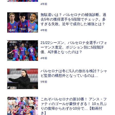
4年前
無駄遣いは？ バルセロナの補強診断。過
去5年の獲得選手を5段階でチェック。多
すぎる失敗。近年で成功した補強とは？
4年前
21/22シーズン、バルセロナ全選手パフォ
ーマンス査定。ポジション別に5段階評
価、A評価となったのは？
4年前
バルセロナは冬に5人の放出を検討？シャ
ビ監督の構想外となっているのは…
5年前
これぞバルセロナの新10番！ アンス・フ
ァティのゴールが豪快すぎる！ 10ヵ月ぶ
りの復帰からわずか10分で…【動画付
き】