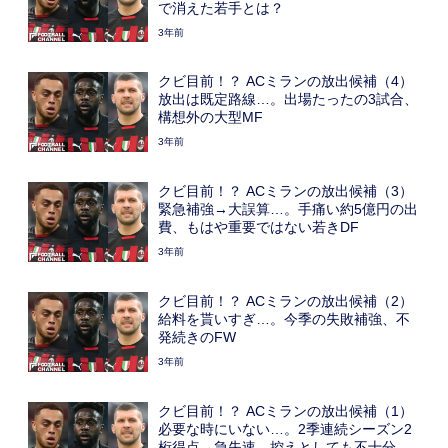
で消えた若手とは？
3年前
クビ目前！？ ACミランの放出候補（4）
放出は既定路線…。出場たったの3試合、
構想外の大型MF
3年前
クビ目前！？ ACミランの放出候補（3）
緊急補強→大誤算…。手痛い約5億円の出
費、もはや重要ではない若きDF
3年前
クビ目前！？ ACミランの放出候補（2）
給料を貰いすぎ…。今季の失敗補強、不
発続きのFW
3年前
クビ目前！？ ACミランの放出候補（1）
必要な時にいない…。2季連続シーズン2
桁得点→急失速。控えとしても不十分