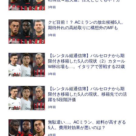
3年前
クビ目前！？ ACミランの放出候補5人。
期待外れの高給取りに構想外のMFも
3年前
【レンタル組通信簿】バルセロナから期
限付き移籍した5人の現状（2）カタール
W杯出場も…。イタリアで苦戦する22歳
3年前
【レンタル組通信簿】バルセロナから期
限付き移籍した5人の現状。移籍先での活
躍を5段階評価
3年前
無駄遣い…。ACミラン、給料が高すぎる
5人。費用対効果が悪いのは？
4年前