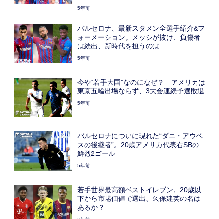
5年前
バルセロナ、最新スタメン全選手紹介&フ
ォーメーション。メッシが抜け、負傷者
は続出、新時代を担うのは…
5年前
今や“若手大国”なのになぜ？ アメリカは
東京五輪出場ならず、3大会連続予選敗退
5年前
バルセロナについに現れた“ダニ・アウベ
スの後継者”。20歳アメリカ代表右SBの
鮮烈2ゴール
5年前
若手世界最高額ベストイレブン。20歳以
下から市場価値で選出、久保建英の名は
あるか？