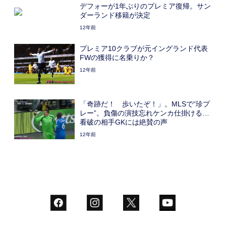
デフォーが1年ぶりのプレミア復帰。サン
ダーランド移籍が決定
12年前
プレミア10クラブが元イングランド代表
FWの獲得に名乗りか？
12年前
「奇跡だ！ 歩いたぞ！」。MLSで“珍プ
レー”。負傷の演技忘れケンカ仕掛ける…
看破の相手GKには絶賛の声
12年前