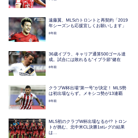
遠藤翼、MLSのトロントと再契約「2019
年シーズンも応援宜しくお願いします」
8年前
36歳イブラ、キャリア通算500ゴール達
成。試合には敗れるも“イブラ節”健在
8年前
クラブW杯出場“第一号”が決定！ MLS勢
は初出場ならず。メキシコ勢が13連覇
8年前
MLS初のクラブW杯出場なるか!? トロン
トが挑む、北中米CL決勝1stレグの結果
は…