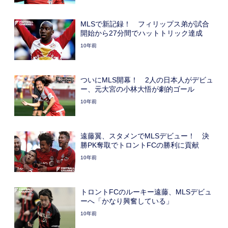
MLSで新記録！ フィリップス弟が試合
開始から27分間でハットトリック達成
10年前
ついにMLS開幕！ 2人の日本人がデビュ
ー、元大宮の小林大悟が劇的ゴール
10年前
遠藤翼、スタメンでMLSデビュー！ 決
勝PK奪取でトロントFCの勝利に貢献
10年前
トロントFCのルーキー遠藤、MLSデビュ
ーへ「かなり興奮している」
10年前