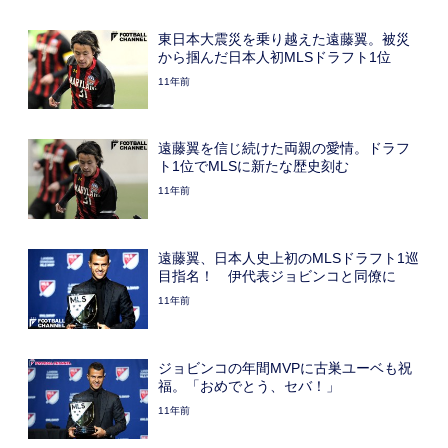
東日本大震災を乗り越えた遠藤翼。被災
から掴んだ日本人初MLSドラフト1位
11年前
遠藤翼を信じ続けた両親の愛情。ドラフ
ト1位でMLSに新たな歴史刻む
11年前
遠藤翼、日本人史上初のMLSドラフト1巡
目指名！ 伊代表ジョビンコと同僚に
11年前
ジョビンコの年間MVPに古巣ユーベも祝
福。「おめでとう、セバ！」
11年前