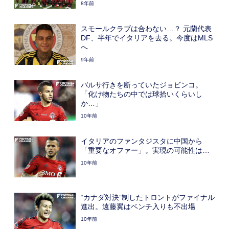
8年前
スモールクラブは合わない…？ 元蘭代表
DF、半年でイタリアを去る。今度はMLS
へ
9年前
バルサ行きを断っていたジョビンコ。
「化け物たちの中では球拾いくらいし
か…」
10年前
イタリアのファンタジスタに中国から
「重要なオファー」。実現の可能性は…
10年前
“カナダ対決”制したトロントがファイナル
進出。遠藤翼はベンチ入りも不出場
10年前