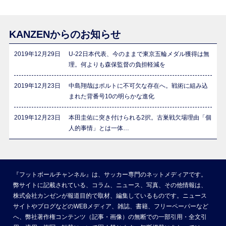
KANZENからのお知らせ
2019年12月29日
U-22日本代表、今のままで東京五輪メダル獲得は無
理。何よりも森保監督の負担軽減を
2019年12月23日
中島翔哉はポルトに不可欠な存在へ。戦術に組み込
まれた背番号10の明らかな進化
2019年12月23日
本田圭佑に突き付けられる2択。古巣戦欠場理由「個
人的事情」とは一体…
『フットボールチャンネル』は、サッカー専門のネットメディアです。
弊サイトに記載されている、コラム、ニュース、写真、その他情報は、
株式会社カンゼンが報道目的で取材、編集しているものです。ニュース
サイトやブログなどのWEBメディア、雑誌、書籍、フリーペーパーなど
へ、弊社著作権コンテンツ（記事・画像）の無断での一部引用・全文引