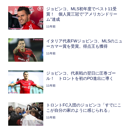
ジョビンコ、MLS初年度でベスト11受
賞！ 個人賞三冠で“アメリカンドリー
ム”達成
11年前
イタリア代表FWジョビンコ、MLSのニュ
ーカマー賞を受賞。得点王も獲得
11年前
ジョビンコ、代表戦の翌日に圧巻ゴー
ル！ トロントを初のPO進出に導く
11年前
トロントFC入団のジョビンコ「すでにこ
こが自分の家のように感じられる」
11年前