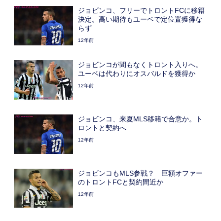
ジョビンコ、フリーでトロントFCに移籍
決定。高い期待もユーベで定位置獲得な
らず
12年前
ジョビンコが間もなくトロント入りへ。
ユーベは代わりにオスバルドを獲得か
12年前
ジョビンコ、来夏MLS移籍で合意か。ト
ロントと契約へ
12年前
ジョビンコもMLS参戦？ 巨額オファー
のトロントFCと契約間近か
12年前