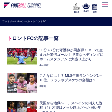
WEリーグ
なでしこジャパン
得点王
日程
順位表
海外サッカー
フットボールチャンネル
>
トロントFC
プレミアリーグ
ラ・リーガ
トロントFCの記事一覧
セリエA
90分＋7分に守護神が同点弾！ MLSで生
ブンデスリーガ
まれた驚愕ゴール！ 見事なヘディングに
ホームスタジアムは大盛り上がり
UEFA
4か月前
ナショナルチーム
こんなに…！？ MLS年俸ランキング1～
10位。メッシやブスケツの金額は？
高校サッカー
3年前
動画
天国から地獄へ…。スペインの消えた逸
材（4）才能はメッシ以上だった同い年
FWとは？