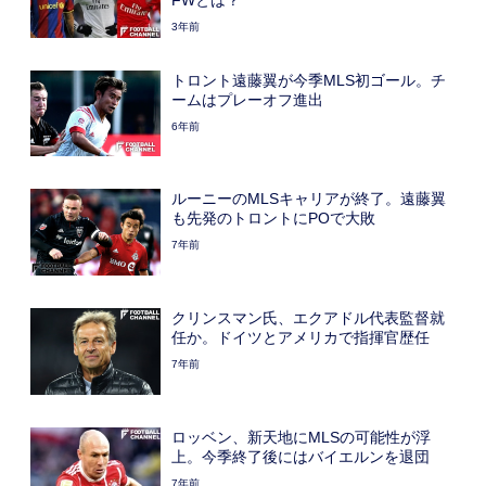
3年前
トロント遠藤翼が今季MLS初ゴール。チ
ームはプレーオフ進出
6年前
ルーニーのMLSキャリアが終了。遠藤翼
も先発のトロントにPOで大敗
7年前
クリンスマン氏、エクアドル代表監督就
任か。ドイツとアメリカで指揮官歴任
7年前
ロッベン、新天地にMLSの可能性が浮
上。今季終了後にはバイエルンを退団
7年前