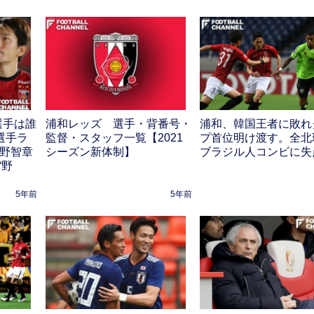
選手は誰
浦和レッズ 選手・背番号・
浦和、韓国王者に敗れ
選手ラ
監督・スタッフ一覧【2021
プ首位明け渡す。全北
槙野智章
シーズン新体制】
ブラジル人コンビに失
“野
5年前
5年前