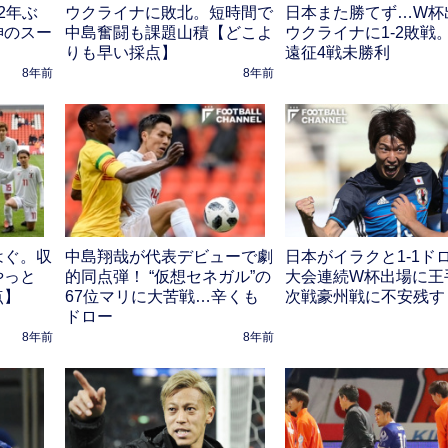
2年ぶ
ウクライナに敗北。短時間で
日本また勝てず…W杯
神のスー
中島奮闘も課題山積【どこよ
ウクライナに1-2敗戦
りも早い採点】
遠征4戦未勝利
8年前
8年前
はぐ。収
中島翔哉が代表デビューで劇
日本がイラクと1-1ド
やっと
的同点弾！ “仮想セネガル”の
大会連続W杯出場に王
点】
67位マリに大苦戦…辛くも
次戦豪州戦に不安残す
ドロー
8年前
8年前