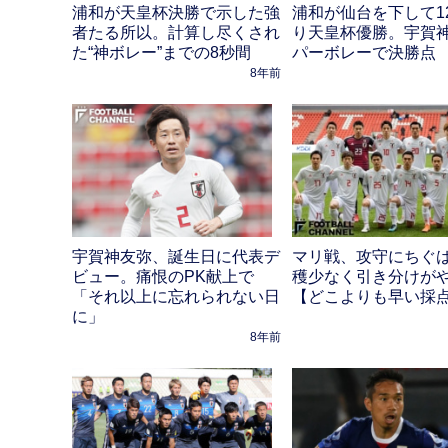
浦和が天皇杯決勝で示した強
浦和が仙台を下して1
者たる所以。計算し尽くされ
り天皇杯優勝。宇賀
た“神ボレー”までの8秒間
パーボレーで決勝点
8年前
宇賀神友弥、誕生日に代表デ
マリ戦、攻守にちぐ
ビュー。痛恨のPK献上で
穫少なく引き分けが
「それ以上に忘れられない日
【どこよりも早い採
に」
8年前