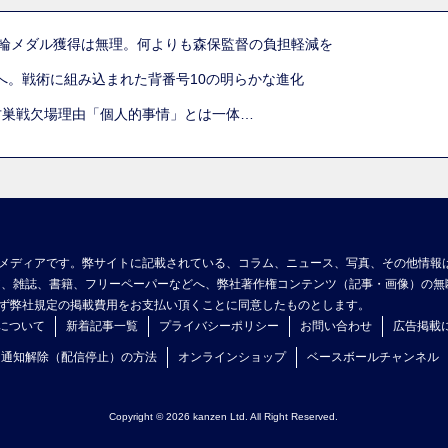
五輪メダル獲得は無理。何よりも森保監督の負担軽減を
へ。戦術に組み込まれた背番号10の明らかな進化
古巣戦欠場理由「個人的事情」とは一体…
メディアです。弊サイトに記載されている、コラム、ニュース、写真、その他情報
ア、雑誌、書籍、フリーペーパーなどへ、弊社著作権コンテンツ（記事・画像）の無
ず弊社規定の掲載費用をお支払い頂くことに同意したものとします。
について
新着記事一覧
プライバシーポリシー
お問い合わせ
広告掲載
ュ通知解除（配信停止）の方法
オンラインショップ
ベースボールチャンネル
Copyright © 2026 kanzen Ltd. All Right Reserved.