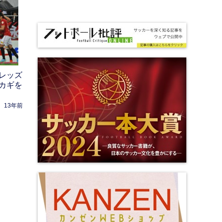
レッズ
カギを
13年前