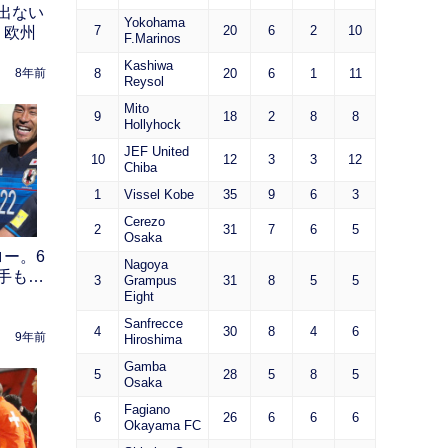
出ない
Yokohama
7
20
6
2
10
。欧州
F.Marinos
Kashiwa
8
20
6
1
11
8年前
Reysol
Mito
9
18
2
8
8
Hollyhock
JEF United
10
12
3
3
12
Chiba
1
Vissel Kobe
35
9
6
3
Cerezo
2
31
7
6
5
Osaka
ロー。6
Nagoya
手も…
3
Grampus
31
8
5
5
Eight
Sanfrecce
4
30
8
4
6
9年前
Hiroshima
Gamba
5
28
5
8
5
Osaka
Fagiano
6
26
6
6
6
Okayama FC