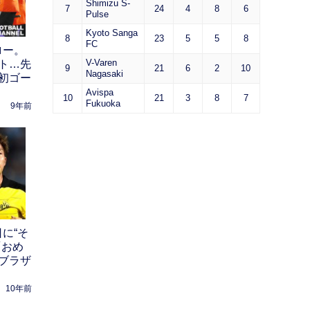
Shimizu S-
7
24
4
8
6
Pulse
Kyoto Sanga
8
23
5
5
8
FC
ロー。
V-Varen
ト…先
9
21
6
2
10
Nagasaki
初ゴー
Avispa
10
21
3
8
7
Fukuoka
9年前
に“そ
「おめ
ブラザ
10年前