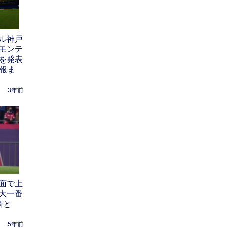
ル神戸
モンテ
を発表
情報ま
3年前
面で上
大一番
音と
5年前