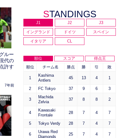
STANDINGS
J1
J2
J3
イングランド
ドイツ
スペイン
イタリア
CL
グルー
順位
スコア
得点王
現代の
点許す
順位
チーム名
勝点
勝
引
敗
Kashima
1
45
13
4
1
Antlers
7年前
2
FC Tokyo
37
9
6
3
Machida
3
37
8
8
2
Zelvia
Kawasaki
4
28
7
4
7
Frontale
5
Tokyo Verdy
28
7
4
7
Urawa Red
6
25
7
4
7
Diamonds