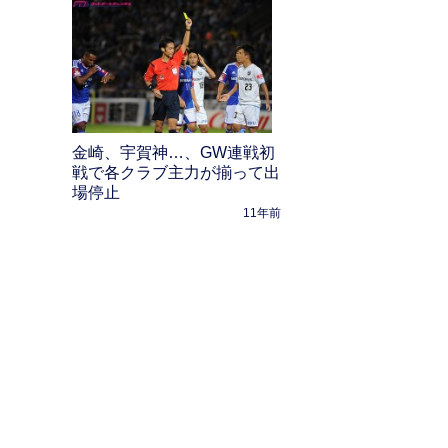
金崎、宇賀神…、GW連戦初
戦で各クラブ主力が揃って出
場停止
11年前