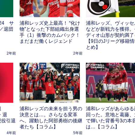
24 サ
浦和レッズ史上最高！ “化け
浦和レッズ、ヴィッセ
／退団
物”となった下部組織出身選
などが新戦力を獲得。
手（1）衝撃のカムバック！
ディオ山形が契約満了
まだまだ働くレジェンド
【9日のJリーグ移籍
とめ】
2年前
2年前
報
浦和レッズの未来を担う男の
浦和レッズがあらゆる
・退
決意とは…。さらなる変革
回った。意地と葛藤、
現役引退
へ、躍動した阿部勇樹の後継
で輝いた背番号3の本
者たち【コラム】
は…【コラム】
4年前
5年前