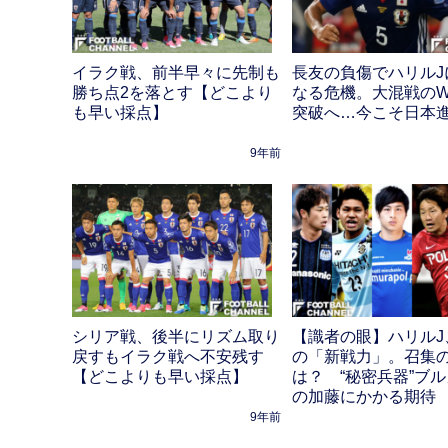
イラク戦、前半早々に先制も
長友の負傷でハリルJ
勝ち点2を落とす【どこより
なる危機。大混戦の
も早い採点】
突破へ…今こそ日本
9年前
シリア戦、後半にリズム取り
【識者の眼】ハリルJ
戻すもイラク戦へ不安残す
の「新戦力」。召集
【どこよりも早い採点】
は？ “秘密兵器”ブ
の加藤にかかる期待
9年前