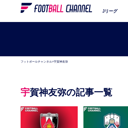
Jリーグ
フットボールチャンネル
>
宇賀神友弥
宇賀神友弥の記事一覧