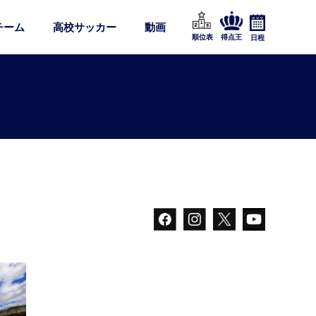
チーム
高校サッカー
動画
順位表
得点王
日程