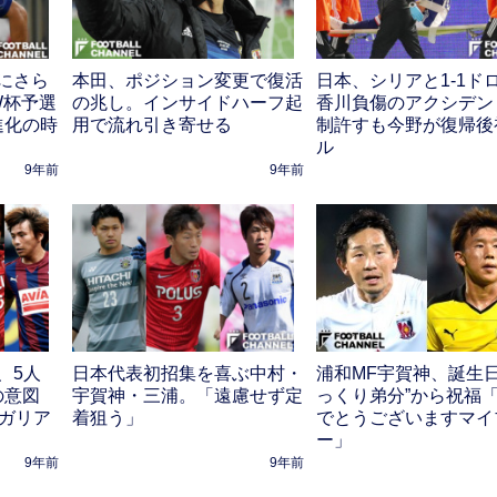
にさら
本田、ポジション変更で復活
日本、シリアと1-1ド
W杯予選
の兆し。インサイドハーフ起
香川負傷のアクシデン
進化の時
用で流れ引き寄せる
制許すも今野が復帰後
ル
9年前
9年前
、5人
日本代表初招集を喜ぶ中村・
浦和MF宇賀神、誕生日
の意図
宇賀神・三浦。「遠慮せず定
っくり弟分”から祝福
ルガリア
着狙う」
でとうございますマイ
ー」
9年前
9年前