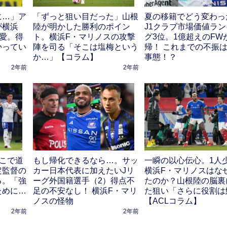
に…」ア
「ずっと狙い目だった」山根
夏の移籍でどう変わっ
が横浜
陸が明かした勝利のポイン
J1クラブ市場価値ラ
愛。得
ト。横浜F・マリノスの攻撃
グ3位。1億超えのFW
かってい
陣を司る「そこは塩梅という
帰！ これまでの不振
か…」【コラム】
事態！？
2年前
2年前
こで道
もし帰化できるなら…。サッ
一瞬の以心伝心。1人
定監督の
カー日本代表に加えたいJリ
横浜F・マリノスはな
る。「強
ーグ外国籍選手（2）得点不
たのか？山根陸の脳裏
ために…
足の不安なし！ 横浜F・マリ
た狙い「さらに役割は
ノスの怪物
【ACLコラム】
2年前
2年前