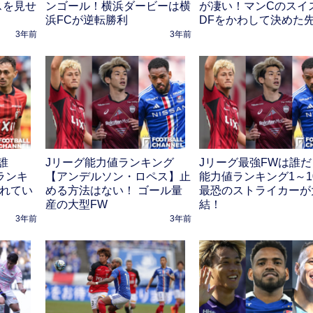
スを見せ
ンゴール！横浜ダービーは横
が凄い！マンCのスイ
浜FCが逆転勝利
DFをかわして決めた
3年前
3年前
誰
Jリーグ能力値ランキング
Jリーグ最強FWは誰
ランキ
【アンデルソン・ロペス】止
能力値ランキング1～1
優れてい
める方法はない！ ゴール量
最恐のストライカーが
産の大型FW
結！
3年前
3年前