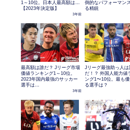
1～10位。日本人最高額は…
倒的なパフォーマン
【2023年決定版】
る精鋭
3年前
最高額は誰だ？ Jリーグ市場
Jリーグ最強助っ人は
価値ランキング1～10位。
だ！？ 外国人能力値
2023年国内最強のサッカー
ング1〜10位。最も
選手は…
る選手は？
3年前