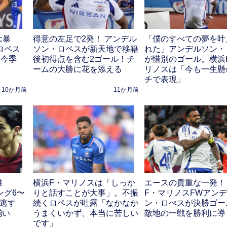
大暴
得意の左足で2発！ アンデル
「僕のすべての夢を叶
ロペス
ソン・ロペスが新天地で移籍
れた」アンデルソン・
 今季
後初得点を含む2ゴール！チ
が惜別のゴール。横浜
ームの大勝に花を添える
リノスは「今も一生懸
チで表現」
10か月前
11か月前
誰
横浜F・マリノスは「しっか
エースの貴重な一発！
ング6〜
りと話すことが大事」。不振
F・マリノスFWアン
は逃す
続くロペスが吐露「なかなか
ン・ロぺスが決勝ゴー
揃い
うまくいかず、本当に苦しい
敵地の一戦を勝利に導
です」