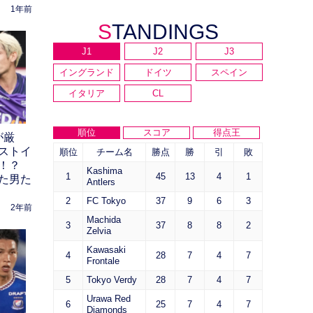
1年前
STANDINGS
J1
J2
J3
イングランド
ドイツ
スペイン
イタリア
CL
順位
スコア
得点王
が厳
ベストイ
順位
チーム名
勝点
勝
引
敗
！？
Kashima
1
45
13
4
1
た男た
Antlers
2
FC Tokyo
37
9
6
3
2年前
Machida
3
37
8
8
2
Zelvia
Kawasaki
4
28
7
4
7
Frontale
5
Tokyo Verdy
28
7
4
7
Urawa Red
6
25
7
4
7
Diamonds