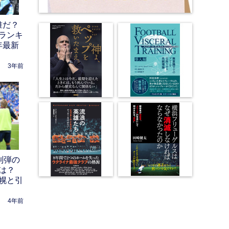
誰だ？
ランキ
年最新
3年前
制弾の
は？
幌と引
4年前