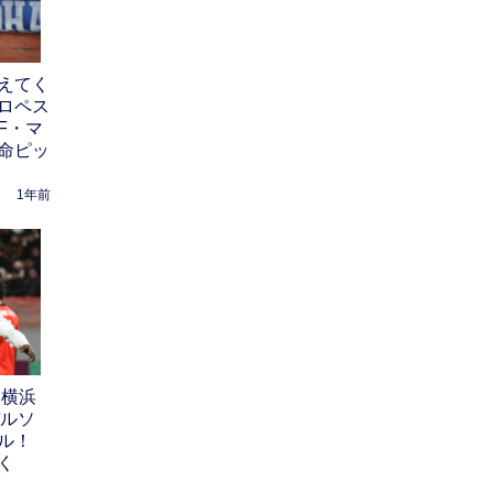
えてく
ロペス
F・マ
命ピッ
1年前
 横浜
デルソ
ル！
く