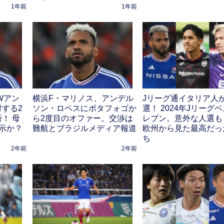
1年前
1年前
Wアン
横浜F・マリノス、アンデル
Jリーグ通イタリア人
する2
ソン・ロペスにボタフォゴか
選！ 2024年Jリーグ
！ 母
ら2度目のオファー。交渉は
レブン。意外な人選も
示か？
難航とブラジルメディア報道
欧州から見た最高だっ
ち
2年前
2年前