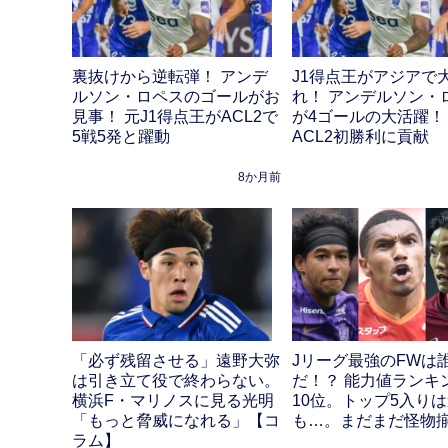
裏抜けから逆転弾！ アンデ
J1得点王がアジアで
ルソン・ロペスのゴールがお
れ！ アンデルソン・
見事！ 元J1得点王がACL2で
が4ゴールの大活躍！
5戦5発と躍動
ACL2初勝利に貢献
8か月前
「必ず残留させる」遠野大弥
Jリーグ最強のFWは
は引き立て役で終わらない。
だ！？ 能力値ランキ
横浜F・マリノスに見る光明
10位。トップ5入り
「もっと脅威になれる」【コ
も…。まだまだ怪物
ラム】