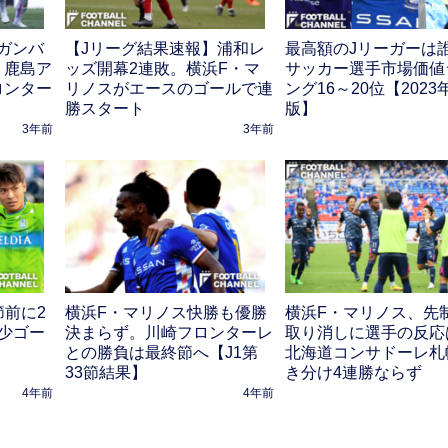
ガンバ
【Jリーグ結果速報】浦和レ
最高額のJリーガーは
。鹿島ア
ッズ開幕2連敗。横浜F・マ
サッカー選手市場価値
ロンター
リノスがエースのゴールで連
ング16～20位【2023
勝スタート
版】
3年前
3年前
節前に2
横浜F・マリノス快勝も優勝
横浜F・マリノス、先
少ゴー
決まらず。川崎フロンターレ
取り消しに選手の反応
？
との勝負は最終節へ【J1第
北海道コンサドーレ札
33節結果】
き分け4連勝ならず
4年前
4年前