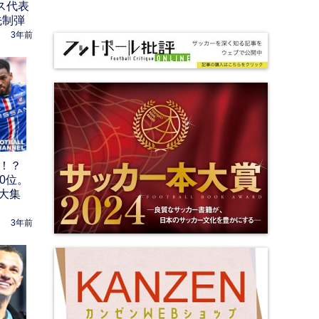
ス代表
先制弾
3年前
だ！？
0位。
大集
3年前