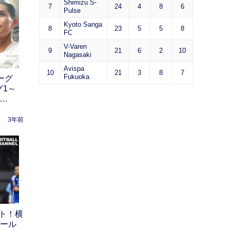
Shimizu S-
7
24
4
8
6
Pulse
Kyoto Sanga
8
23
5
5
8
FC
V-Varen
9
21
6
2
10
Nagasaki
Avispa
10
21
3
8
7
Fukuoka
ーグ
グ1～
は…
3年前
ト！横
ゴール