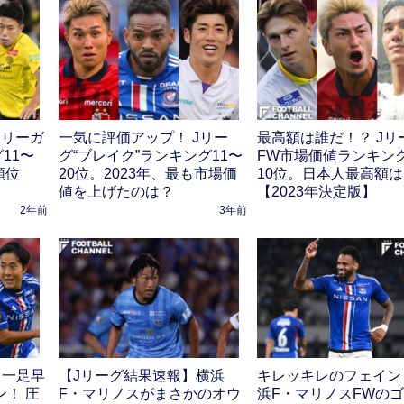
Jリーガ
一気に評価アップ！ Jリー
最高額は誰だ！？ Jリ
11〜
グ“ブレイク”ランキング11〜
FW市場価値ランキン
順位
20位。2023年、最も市場価
10位。日本人最高額
】
値を上げたのは？
【2023年決定版】
2年前
3年前
 一足早
【Jリーグ結果速報】横浜
キレッキレのフェイン
ン！ 圧
F・マリノスがまさかのオウ
浜F・マリノスFWの