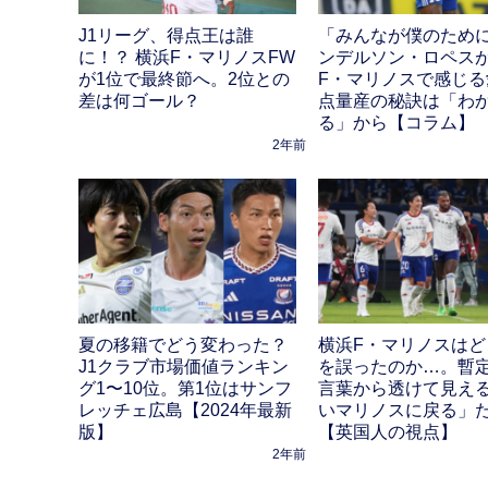
J1リーグ、得点王は誰
「みんなが僕のため
に！？ 横浜F・マリノスFW
ンデルソン・ロペス
が1位で最終節へ。2位との
F・マリノスで感じる
差は何ゴール？
点量産の秘訣は「わ
る」から【コラム】
2年前
夏の移籍でどう変わった？
横浜F・マリノスはど
J1クラブ市場価値ランキン
を誤ったのか…。暫
グ1〜10位。第1位はサンフ
言葉から透けて見え
レッチェ広島【2024年最新
いマリノスに戻る」
版】
【英国人の視点】
2年前