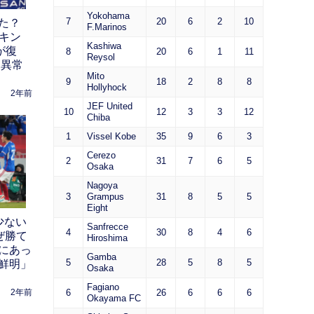
Yokohama
7
20
6
2
10
た？
F.Marinos
ンキン
Kashiwa
が復
8
20
6
1
11
Reysol
は異常
Mito
9
18
2
8
8
Hollyhock
2年前
JEF United
10
12
3
3
12
Chiba
1
Vissel Kobe
35
9
6
3
Cerezo
2
31
7
6
5
Osaka
Nagoya
3
Grampus
31
8
5
5
Eight
少ない
Sanfrecce
4
30
8
4
6
ぜ勝て
Hiroshima
にあっ
Gamba
5
28
5
8
5
鮮明」
Osaka
Fagiano
6
26
6
6
6
2年前
Okayama FC