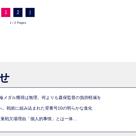
1
2
⟩
1 / 2 Pages
らせ
五輪メダル獲得は無理。何よりも森保監督の負担軽減を
へ。戦術に組み込まれた背番号10の明らかな進化
古巣戦欠場理由「個人的事情」とは一体…