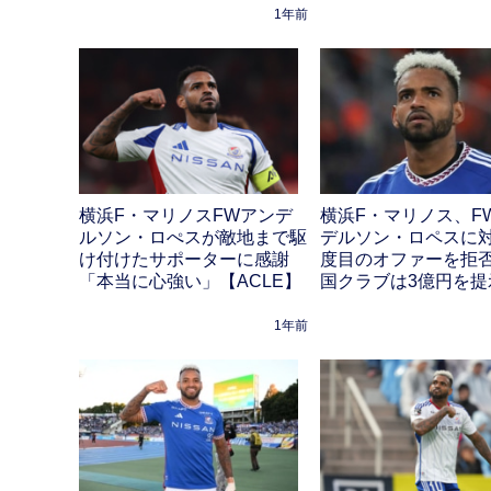
1年前
横浜F・マリノスFWアンデ
横浜F・マリノス、F
ルソン・ロぺスが敵地まで駆
デルソン・ロペスに対
け付けたサポーターに感謝
度目のオファーを拒否
「本当に心強い」【ACLE】
国クラブは3億円を提
1年前