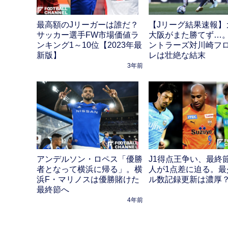
最高額のJリーガーは誰だ？
【Jリーグ結果速報】
サッカー選手FW市場価値ラ
大阪がまた勝てず…
ンキング1～10位【2023年最
ントラーズ対川崎フ
新版】
レは壮絶な結末
3年前
アンデルソン・ロペス「優勝
J1得点王争い、最終
者となって横浜に帰る」。横
人が1点差に迫る。最
浜F・マリノスは優勝賭けた
ル数記録更新は濃厚
最終節へ
4年前