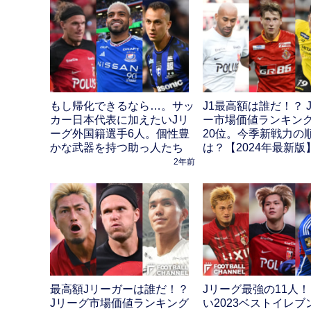
もし帰化できるなら…。サッ
J1最高額は誰だ！？ 
カー日本代表に加えたいJリ
ー市場価値ランキング
ーグ外国籍選手6人。個性豊
20位。今季新戦力の
かな武器を持つ助っ人たち
は？【2024年最新版
2年前
最高額Jリーガーは誰だ！？
Jリーグ最強の11人！
Jリーグ市場価値ランキング
い2023ベストイレブ