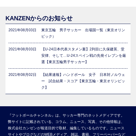
KANZENからのお知らせ
2021年08月03日
東京五輪 男子サッカー 出場国一覧（東京オリン
ピック）
2021年08月03日
【U-24日本代表スタメン案】2列目に久保建英、堂
安律、そして…U-24スペイン戦の先発イレブンを厳
選【東京五輪男子サッカー】
2021年08月02日
【結果速報】ハンドボール 女子 日本対ノルウェ
ー 試合結果・スコア【東京五輪・東京オリンピッ
ク】
『フットボールチャンネル』は、サッカー専門のネットメディアです。
弊サイトに記載されている、コラム、ニュース、写真、その他情報は、
株式会社カンゼンが報道目的で取材、編集しているものです。ニュース
サイトやブログなどのWEBメディア、雑誌、書籍、フリーペーパーなど