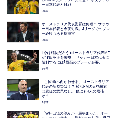
ー日本代表と対戦
2年前
オーストラリア代表監督は何者？ サッカ
ー日本代表と今夜対戦。Jリーグでのプレ
ー経験もある指揮官
2年前
｢今は好調だろう｣オーストラリア代表MF
が守田英正を警戒！ サッカー日本代表に
勝利するには｢最高のプレーが必要｣
2年前
「別の道へ向かわせる」 オーストラリア
代表の新監督は！？ 横浜FMの元指揮官
は就任の意思なし。 他にも4人の候補
が？
2年前
「W杯出場の望みが一層弱まった」オー