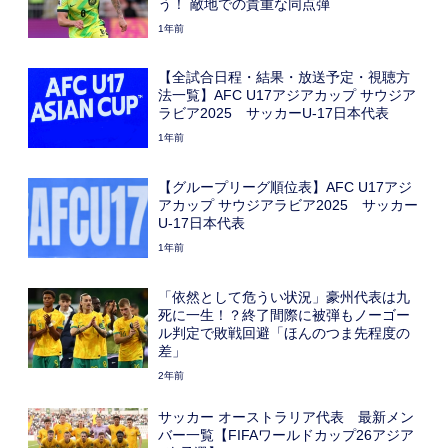
う！ 敵地での貴重な同点弾
1年前
【全試合日程・結果・放送予定・視聴方
法一覧】AFC U17アジアカップ サウジア
ラビア2025 サッカーU-17日本代表
1年前
【グループリーグ順位表】AFC U17アジ
アカップ サウジアラビア2025 サッカー
U-17日本代表
1年前
「依然として危うい状況」豪州代表は九
死に一生！？終了間際に被弾もノーゴー
ル判定で敗戦回避「ほんのつま先程度の
差」
2年前
サッカー オーストラリア代表 最新メン
バー一覧【FIFAワールドカップ26アジア