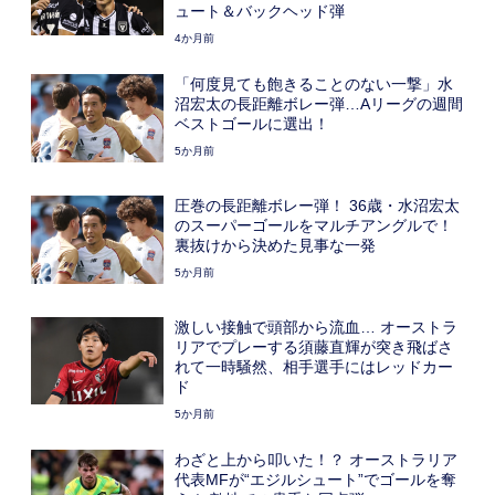
ュート＆バックヘッド弾
4か月前
「何度見ても飽きることのない一撃」水
沼宏太の長距離ボレー弾…Aリーグの週間
ベストゴールに選出！
5か月前
圧巻の長距離ボレー弾！ 36歳・水沼宏太
のスーパーゴールをマルチアングルで！
裏抜けから決めた見事な一発
5か月前
激しい接触で頭部から流血… オーストラ
リアでプレーする須藤直輝が突き飛ばさ
れて一時騒然、相手選手にはレッドカー
ド
5か月前
わざと上から叩いた！？ オーストラリア
代表MFが“エジルシュート”でゴールを奪