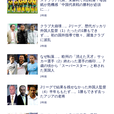
ストラリア代表、未勝利で5位転落！母国
紙が危機感「中国代表戦の勝利が必須
に…」
2年前
クラブ大崩壊…。Jリーグ、歴代ガッカリ
外国人監督（1）たったの1勝もでき
ず…。初の国外指導で散々、躍進クラブ
に波乱
2年前
なぜ転落…。欧州の「消えた天才」サッ
カー選手（2）終わった選手の烙印…。7
歳の頃から「スーパースター」と称され
た英国人
2年前
Jリーグで結果を残せなかった外国人監督
（4）半年ももたず…。1勝もできず去っ
たアジアの老将
2年前