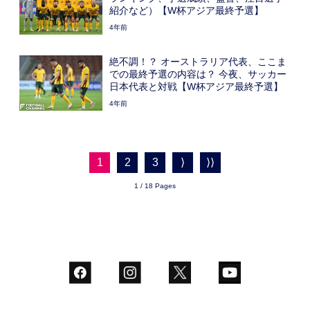
紹介など）【W杯アジア最終予選】
4年前
絶不調！？ オーストラリア代表、ここま
での最終予選の内容は？ 今夜、サッカー
日本代表と対戦【W杯アジア最終予選】
4年前
1
2
3
⟩
⟩⟩
1 / 18 Pages