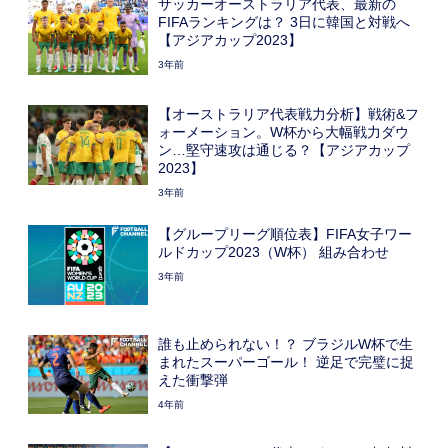
サッカーオーストラリア代表、最新の
FIFAランキングは？ 3日に韓国と対戦へ
【アジアカップ2023】
3年前
【オーストラリア代表戦力分析】戦術&フ
ォーメーション。W杯から大幅戦力ダウ
ン…堅守速攻は通じる？【アジアカップ
2023】
3年前
【グループリーグ順位表】FIFA女子ワー
ルドカップ2023（W杯） 組み合わせ
3年前
誰も止められない！？ ブラジルW杯で生
まれたスーパーゴール！ 逆足で完璧に捉
えた衝撃弾
4年前