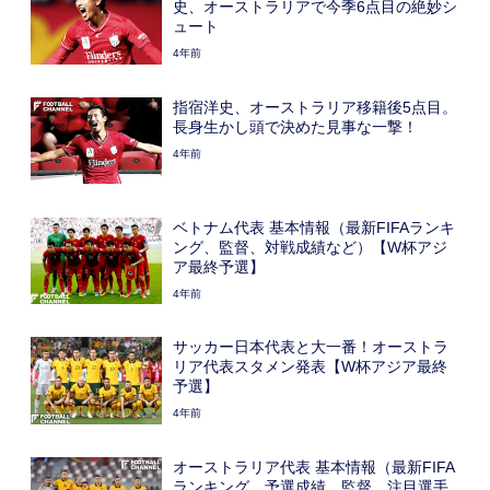
史、オーストラリアで今季6点目の絶妙シ
ュート
4年前
指宿洋史、オーストラリア移籍後5点目。
長身生かし頭で決めた見事な一撃！
4年前
ベトナム代表 基本情報（最新FIFAランキ
ング、監督、対戦成績など）【W杯アジ
ア最終予選】
4年前
サッカー日本代表と大一番！オーストラ
リア代表スタメン発表【W杯アジア最終
予選】
4年前
オーストラリア代表 基本情報（最新FIFA
ランキング、予選成績、監督、注目選手