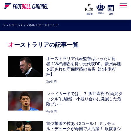
WEリーグ
なでしこジャパン
得点王
日程
順位表
海外サッカー
フットボールチャンネル
>
オーストラリア
プレミアリーグ
ラ・リーガ
オーストラリアの記事一覧
セリエA
オーストラリア代表監督はいったい何
ブンデスリーガ
者？W杯経験を持つ元代表DF。豪州再建
を託された守備構築の名将【北中米W
UEFA
杯】
2か月前
ナショナルチーム
レッドカードでは！？ 酒井宏樹の“両足タ
高校サッカー
ックル”に騒然…小競り合いに発展した危
険プレー
動画
4か月前
首位撃破の技あり2ゴール！ ミッチェ
ル・デュークが母国で大活躍！ 股抜きシ