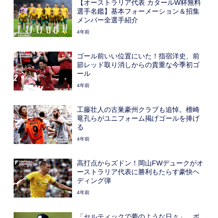
【オーストラリア代表 カタールW杯無料
選手名鑑】基本フォーメーション＆招集
メンバー全選手紹介
4年前
ゴール前いい位置にいた！指宿洋史、前
節レッド取り消しからの貴重な今季初ゴ
ール
4年前
工藤壮人の古巣豪州クラブも追悼。檀崎
竜孔らがユニフォーム掲げゴールを捧げ
る
4年前
高打点からズドン！岡山FWデュークがオ
ーストラリア代表に勝利もたらす豪快ヘ
ディング弾
4年前
「セルティックで夢のような日々」。ポ