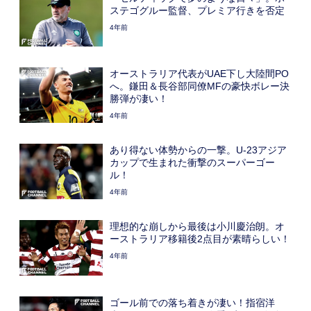
ステゴグルー監督、プレミア行きを否定
4年前
オーストラリア代表がUAE下し大陸間PO
へ。鎌田＆長谷部同僚MFの豪快ボレー決
勝弾が凄い！
4年前
あり得ない体勢からの一撃。U-23アジア
カップで生まれた衝撃のスーパーゴー
ル！
4年前
理想的な崩しから最後は小川慶治朗。オ
ーストラリア移籍後2点目が素晴らしい！
4年前
ゴール前での落ち着きが凄い！指宿洋