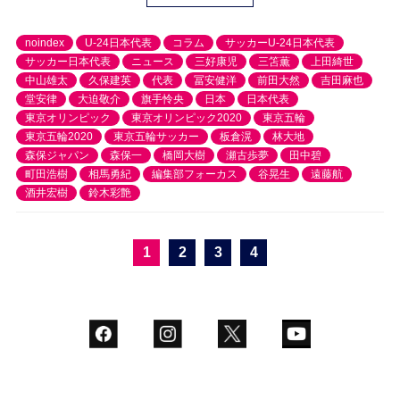
noindex
U-24日本代表
コラム
サッカーU-24日本代表
サッカー日本代表
ニュース
三好康児
三笘薫
上田綺世
中山雄太
久保建英
代表
冨安健洋
前田大然
吉田麻也
堂安律
大迫敬介
旗手怜央
日本
日本代表
東京オリンピック
東京オリンピック2020
東京五輪
東京五輪2020
東京五輪サッカー
板倉滉
林大地
森保ジャパン
森保一
橋岡大樹
瀬古歩夢
田中碧
町田浩樹
相馬勇紀
編集部フォーカス
谷晃生
遠藤航
酒井宏樹
鈴木彩艶
1
2
3
4