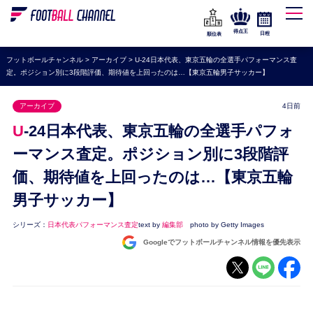
WEリーグ
なでしこジャパン
得点王
日程
順位表
海外サッカー
フットボールチャンネル
>
アーカイブ
>
U-24日本代表、東京五輪の全選手パフォーマンス査
定。ポジション別に3段階評価、期待値を上回ったのは…【東京五輪男子サッカー】
プレミアリーグ
ラ・リーガ
アーカイブ
4日前
セリエA
U-24日本代表、東京五輪の全選手パフォ
ブンデスリーガ
ーマンス査定。ポジション別に3段階評
価、期待値を上回ったのは…【東京五輪
UEFA
男子サッカー】
ナショナルチーム
高校サッカー
シリーズ：
日本代表パフォーマンス査定
text by
編集部
photo by Getty Images
Googleでフットボールチャンネル情報を優先表示
動画