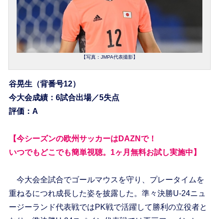
【写真：JMPA代表撮影】
谷晃生（背番号12）
今大会成績：6試合出場／5失点
評価：A
【今シーズンの欧州サッカーはDAZNで！
いつでもどこでも簡単視聴。1ヶ月無料お試し実施中】
今大会全試合でゴールマウスを守り、プレータイムを
重ねるにつれ成長した姿を披露した。準々決勝U-24ニュ
ージーランド代表戦ではPK戦で活躍して勝利の立役者と