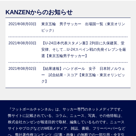
KANZENからのお知らせ
2021年08月03日
東京五輪 男子サッカー 出場国一覧（東京オリン
ピック）
2021年08月03日
【U-24日本代表スタメン案】2列目に久保建英、堂
安律、そして…U-24スペイン戦の先発イレブンを厳
選【東京五輪男子サッカー】
2021年08月02日
【結果速報】ハンドボール 女子 日本対ノルウェ
ー 試合結果・スコア【東京五輪・東京オリンピッ
ク】
『フットボールチャンネル』は、サッカー専門のネットメディアです。
弊サイトに記載されている、コラム、ニュース、写真、その他情報は、
株式会社カンゼンが報道目的で取材、編集しているものです。ニュース
サイトやブログなどのWEBメディア、雑誌、書籍、フリーペーパーなど
へ、弊社著作権コンテンツ（記事・画像）の無断での一部引用・全文引