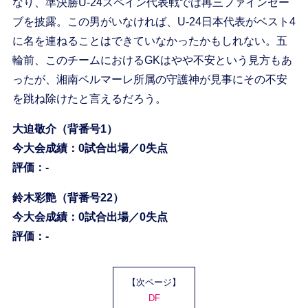
なり、準決勝U-24スペイン代表戦では再三ファインセー
ブを披露。この男がいなければ、U-24日本代表がベスト4
に名を連ねることはできていなかったかもしれない。五
輪前、このチームにおけるGKはやや不安という見方もあ
ったが、湘南ベルマーレ所属の守護神が見事にその不安
を跳ね除けたと言えるだろう。
大迫敬介（背番号1）
今大会成績：0試合出場／0失点
評価：-
鈴木彩艶（背番号22）
今大会成績：0試合出場／0失点
評価：-
【次ページ】
DF