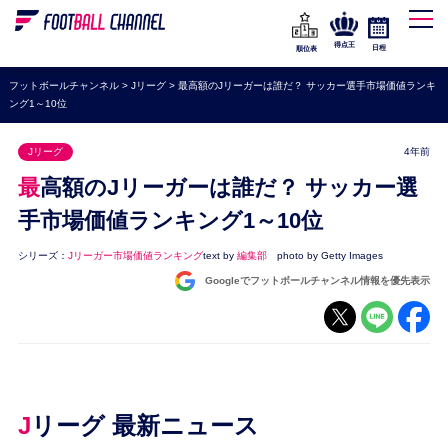
WEリーグ
なでしこジャパン
得点王
日程
順位表
海外サッカー
フットボールチャンネル
>
Jリーグ
>
最高額のJリーガーは誰だ？ サッカー選手市場価値ランキ
ング1～10位
プレミアリーグ
ラ・リーガ
Jリーグ
4年前
セリエA
最高額のJリーガーは誰だ？ サッカー選
ブンデスリーガ
手市場価値ランキング1～10位
UEFA
シリーズ：
Jリーガー市場価値ランキング
text by
編集部
photo by Getty Images
Googleでフットボールチャンネル情報を優先表示
ナショナルチーム
高校サッカー
動画
Jリーグ 最新ニュース