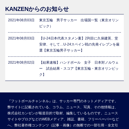
KANZENからのお知らせ
2021年08月03日
東京五輪 男子サッカー 出場国一覧（東京オリン
ピック）
2021年08月03日
【U-24日本代表スタメン案】2列目に久保建英、堂
安律、そして…U-24スペイン戦の先発イレブンを厳
選【東京五輪男子サッカー】
2021年08月02日
【結果速報】ハンドボール 女子 日本対ノルウェ
ー 試合結果・スコア【東京五輪・東京オリンピッ
ク】
『フットボールチャンネル』は、サッカー専門のネットメディアです。
弊サイトに記載されている、コラム、ニュース、写真、その他情報は、
株式会社カンゼンが報道目的で取材、編集しているものです。ニュース
サイトやブログなどのWEBメディア、雑誌、書籍、フリーペーパーなど
へ、弊社著作権コンテンツ（記事・画像）の無断での一部引用・全文引