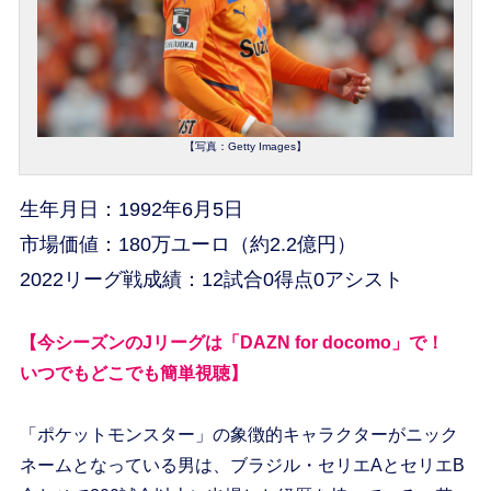
【写真：Getty Images】
生年月日：1992年6月5日
市場価値：180万ユーロ（約2.2億円）
2022リーグ戦成績：12試合0得点0アシスト
【今シーズンのJリーグは「DAZN for docomo」で！
いつでもどこでも簡単視聴】
「ポケットモンスター」の象徴的キャラクターがニック
ネームとなっている男は、ブラジル・セリエAとセリエB