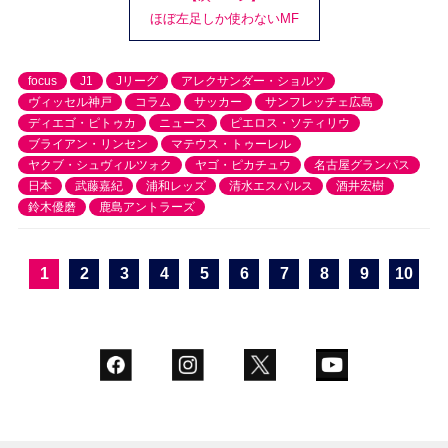
ほぼ左足しか使わないMF
focus
J1
Jリーグ
アレクサンダー・ショルツ
ヴィッセル神戸
コラム
サッカー
サンフレッチェ広島
ディエゴ・ピトゥカ
ニュース
ピエロス・ソティリウ
ブライアン・リンセン
マテウス・トゥーレル
ヤクブ・シュヴィルツォク
ヤゴ・ピカチュウ
名古屋グランパス
日本
武藤嘉紀
浦和レッズ
清水エスパルス
酒井宏樹
鈴木優磨
鹿島アントラーズ
1
2
3
4
5
6
7
8
9
10