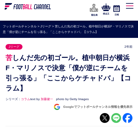
WEリーグ
なでしこジャパン
得点王
日程
順位表
海外サッカー
フットボールチャンネル
>
Jリーグ
>
苦しんだ先の初ゴール。植中朝日が横浜F・マリノスで決
意「僕が逆にチームを引っ張る」「ここからケチャドバ」【コラム】
プレミアリーグ
ラ・リーガ
Jリーグ
2年前
セリエA
苦しんだ先の初ゴール。植中朝日が横浜
ブンデスリーガ
F・マリノスで決意「僕が逆にチームを
引っ張る」「ここからケチャドバ」【コ
UEFA
ラム】
ナショナルチーム
高校サッカー
シリーズ：
コラム
text by
加藤健一
photo by Getty Images
Googleでフットボールチャンネル情報を優先表示
動画