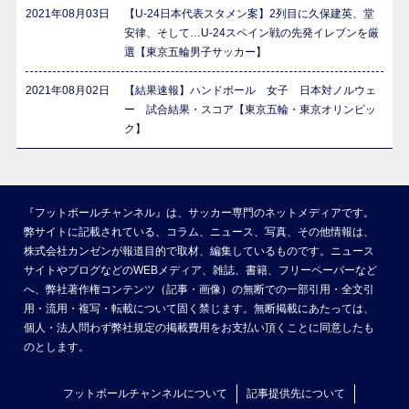
2021年08月03日
【U-24日本代表スタメン案】2列目に久保建英、堂
安律、そして…U-24スペイン戦の先発イレブンを厳
選【東京五輪男子サッカー】
2021年08月02日
【結果速報】ハンドボール 女子 日本対ノルウェ
ー 試合結果・スコア【東京五輪・東京オリンピッ
ク】
『フットボールチャンネル』は、サッカー専門のネットメディアです。
弊サイトに記載されている、コラム、ニュース、写真、その他情報は、
株式会社カンゼンが報道目的で取材、編集しているものです。ニュース
サイトやブログなどのWEBメディア、雑誌、書籍、フリーペーパーなど
へ、弊社著作権コンテンツ（記事・画像）の無断での一部引用・全文引
用・流用・複写・転載について固く禁じます。無断掲載にあたっては、
個人・法人問わず弊社規定の掲載費用をお支払い頂くことに同意したも
のとします。
フットボールチャンネルについて
記事提供先について