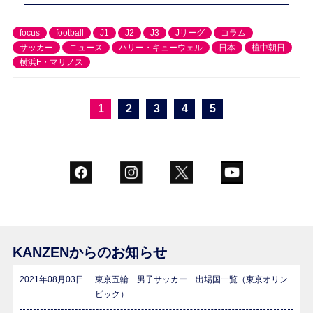
focus
football
J1
J2
J3
Jリーグ
コラム
サッカー
ニュース
ハリー・キューウェル
日本
植中朝日
横浜F・マリノス
1
2
3
4
5
KANZENからのお知らせ
2021年08月03日
東京五輪 男子サッカー 出場国一覧（東京オリン
ピック）