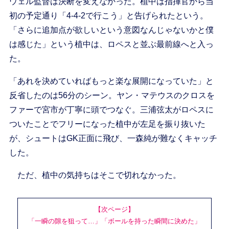
ウェル監督は決断を変えなかった。植中は指揮官から当
初の予定通り「4-4-2で行こう」と告げられたという。
「さらに追加点が欲しいという意図なんじゃないかと僕
は感じた」という植中は、ロペスと並ぶ最前線へと入っ
た。
「あれを決めていればもっと楽な展開になっていた」と
反省したのは56分のシーン。ヤン・マテウスのクロスを
ファーで宮市が丁寧に頭でつなぐ。三浦弦太がロペスに
ついたことでフリーになった植中が左足を振り抜いた
が、シュートはGK正面に飛び、一森純が難なくキャッチ
した。
ただ、植中の気持ちはそこで切れなかった。
【次ページ】
「一瞬の隙を狙って…」「ボールを持った瞬間に決めた」