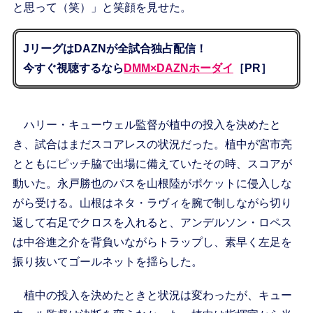
と思って（笑）」と笑顔を見せた。
JリーグはDAZNが全試合独占配信！
今すぐ視聴するなら
DMM×DAZNホーダイ
［PR］
ハリー・キューウェル監督が植中の投入を決めたと
き、試合はまだスコアレスの状況だった。植中が宮市亮
とともにピッチ脇で出場に備えていたその時、スコアが
動いた。永戸勝也のパスを山根陸がポケットに侵入しな
がら受ける。山根はネタ・ラヴィを腕で制しながら切り
返して右足でクロスを入れると、アンデルソン・ロペス
は中谷進之介を背負いながらトラップし、素早く左足を
振り抜いてゴールネットを揺らした。
植中の投入を決めたときと状況は変わったが、キュー