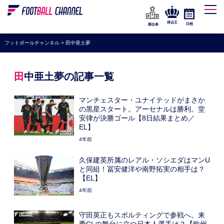
WEリーグ
なでしこジャパン
得点王
日程
順位表
海外サッカー
フットボールチャンネル
>
田中亜土夢
プレミアリーグ
ラ・リーガ
田中亜土夢の記事一覧
セリエA
マンチェスター・ユナイテッドがまさか
ブンデスリーガ
の黒星スタート。アーセナルは勝利。堂
安律が決勝ゴール【8日結果まとめ／
UEFA
EL】
4年前
ナショナルチーム
久保建英所属のレアル・ソシエダはマンU
高校サッカー
と同組！冨安健洋や南野拓実の相手は？
【EL】
動画
4年前
守田英正もスポルティングで参戦へ。来
季CLの舞台に立つ日本人選手は？【欧州