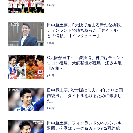
8年前
田中亜土夢、C大阪で始まる新たな挑戦。
フィンランドで勝ち取った「タイトル」
と「信頼」【インタビュー】
9年前
C大阪が田中亜土夢獲得、神戸はチョン・
ウヨン復帰。犬飼智也が鹿島、江坂＆亀
川が柏へ
9年前
田中亜土夢がC大阪に加入、4年ぶりに国
内復帰。「タイトルを取るために来まし
た」
9年前
田中亜土夢、フィンランドのヘルシンキ
退団。今季はリーグ＆カップの2冠達成