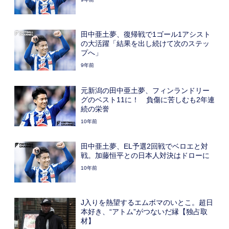
田中亜土夢、復帰戦で1ゴール1アシスト
の大活躍「結果を出し続けて次のステッ
プへ」
9年前
元新潟の田中亜土夢、フィンランドリー
グのベスト11に！ 負傷に苦しむも2年連
続の栄誉
10年前
田中亜土夢、EL予選2回戦でベロエと対
戦。加藤恒平との日本人対決はドローに
10年前
J入りを熱望するエムボマのいとこ。超日
本好き、“アトム”がつないだ縁【独占取
材】