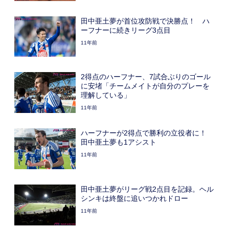
田中亜土夢が首位攻防戦で決勝点！ ハ
ーフナーに続きリーグ3点目
11年前
2得点のハーフナー、7試合ぶりのゴール
に安堵「チームメイトが自分のプレーを
理解している」
11年前
ハーフナーが2得点で勝利の立役者に！
田中亜土夢も1アシスト
11年前
田中亜土夢がリーグ戦2点目を記録。ヘル
シンキは終盤に追いつかれドロー
11年前