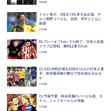
10年前
ドルト香川、2得点でEL本大会出場。ザ
ルツ南野ゴールも、吉田、田中とともに
敗退
11年前
ELプレーオフ1stレグが終了。日本人在籍
クラブは苦戦…勝利は香川のみ
11年前
CL＆EL本戦出場を目指す11人の日本人選
手。欧州最高峰の舞台で存在感を示せる
か
11年前
CL予備予選、柿谷所属のバーゼル他、モ
ナコ、シャフタールらが突破
11年前