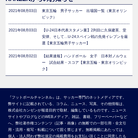
2021年08月03日
東京五輪 男子サッカー 出場国一覧（東京オリン
ピック）
2021年08月03日
【U-24日本代表スタメン案】2列目に久保建英、堂
安律、そして…U-24スペイン戦の先発イレブンを厳
選【東京五輪男子サッカー】
2021年08月02日
【結果速報】ハンドボール 女子 日本対ノルウェ
ー 試合結果・スコア【東京五輪・東京オリンピッ
ク】
『フットボールチャンネル』は、サッカー専門のネットメディアです。
弊サイトに記載されている、コラム、ニュース、写真、その他情報は、
株式会社カンゼンが報道目的で取材、編集しているものです。ニュース
サイトやブログなどのWEBメディア、雑誌、書籍、フリーペーパーなど
へ、弊社著作権コンテンツ（記事・画像）の無断での一部引用・全文引
用・流用・複写・転載について固く禁じます。無断掲載にあたっては、
個人・法人問わず弊社規定の掲載費用をお支払い頂くことに同意したも