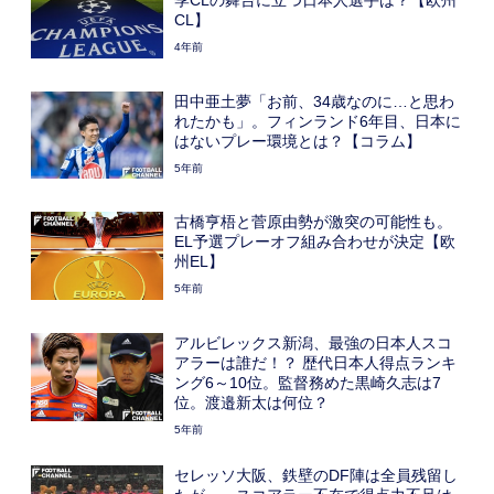
CL】
4年前
田中亜土夢「お前、34歳なのに…と思わ
れたかも」。フィンランド6年目、日本に
はないプレー環境とは？【コラム】
5年前
古橋亨梧と菅原由勢が激突の可能性も。
EL予選プレーオフ組み合わせが決定【欧
州EL】
5年前
アルビレックス新潟、最強の日本人スコ
アラーは誰だ！？ 歴代日本人得点ランキ
ング6～10位。監督務めた黒崎久志は7
位。渡邉新太は何位？
5年前
セレッソ大阪、鉄壁のDF陣は全員残留し