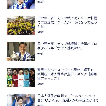
9年前
田中亜土夢、カップ戦に続くリーグ制覇
で二冠達成「チームが一つになって戦っ
た証」
9年前
田中亜土夢、カップ戦優勝で待望のプロ
初タイトル「すごく感慨深い」
9年前
驚異的なペースでゴール重ねる選手も。
欧州組日本人選手得点ランキング【編集
部フォーカス】
9年前
日本人選手が欧州で”ゴールラッシュ”！
合計8人が得点…先週末から今週にかけて
9年前