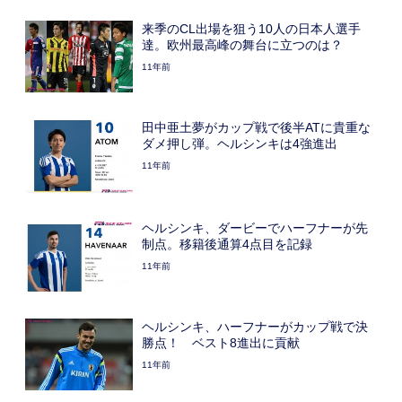
来季のCL出場を狙う10人の日本人選手
達。欧州最高峰の舞台に立つのは？
11年前
田中亜土夢がカップ戦で後半ATに貴重な
ダメ押し弾。ヘルシンキは4強進出
11年前
ヘルシンキ、ダービーでハーフナーが先
制点。移籍後通算4点目を記録
11年前
ヘルシンキ、ハーフナーがカップ戦で決
勝点！ ベスト8進出に貢献
11年前