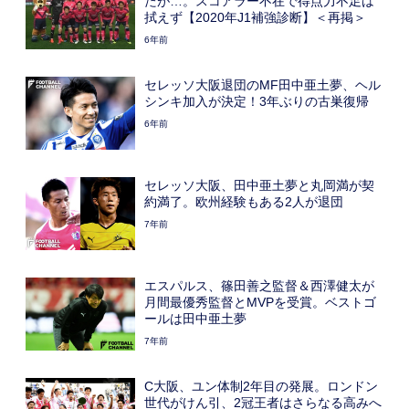
たが…。スコアラー不在で得点力不足は
拭えず【2020年J1補強診断】＜再掲＞
6年前
セレッソ大阪退団のMF田中亜土夢、ヘル
シンキ加入が決定！3年ぶりの古巣復帰
6年前
セレッソ大阪、田中亜土夢と丸岡満が契
約満了。欧州経験もある2人が退団
7年前
エスパルス、篠田善之監督＆西澤健太が
月間最優秀監督とMVPを受賞。ベストゴ
ールは田中亜土夢
7年前
C大阪、ユン体制2年目の発展。ロンドン
世代がけん引、2冠王者はさらなる高みへ