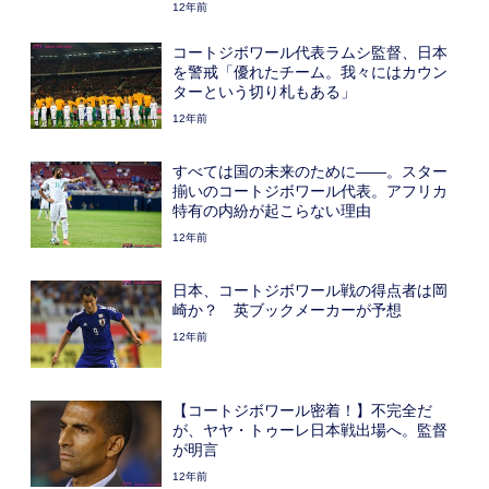
12年前
コートジボワール代表ラムシ監督、日本
を警戒「優れたチーム。我々にはカウン
ターという切り札もある」
12年前
すべては国の未来のために――。スター
揃いのコートジボワール代表。アフリカ
特有の内紛が起こらない理由
12年前
日本、コートジボワール戦の得点者は岡
崎か？ 英ブックメーカーが予想
12年前
【コートジボワール密着！】不完全だ
が、ヤヤ・トゥーレ日本戦出場へ。監督
が明言
12年前