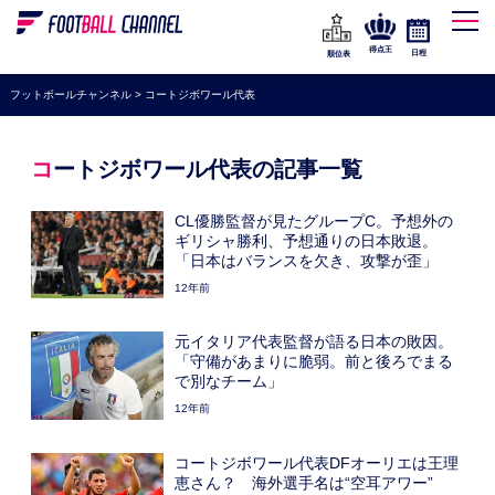
WEリーグ
なでしこジャパン
得点王
日程
順位表
海外サッカー
フットボールチャンネル
>
コートジボワール代表
プレミアリーグ
ラ・リーガ
コートジボワール代表の記事一覧
セリエA
CL優勝監督が見たグループC。予想外の
ブンデスリーガ
ギリシャ勝利、予想通りの日本敗退。
「日本はバランスを欠き、攻撃が歪」
UEFA
12年前
ナショナルチーム
元イタリア代表監督が語る日本の敗因。
高校サッカー
「守備があまりに脆弱。前と後ろでまる
で別なチーム」
動画
12年前
コートジボワール代表DFオーリエは王理
恵さん？ 海外選手名は“空耳アワー”