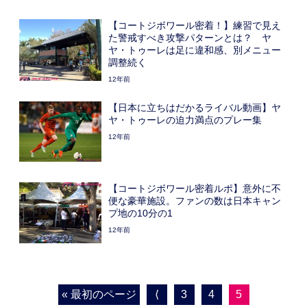
【コートジボワール密着！】練習で見え
た警戒すべき攻撃パターンとは？ ヤ
ヤ・トゥーレは足に違和感、別メニュー
調整続く
12年前
【日本に立ちはだかるライバル動画】ヤ
ヤ・トゥーレの迫力満点のプレー集
12年前
【コートジボワール密着ルポ】意外に不
便な豪華施設。ファンの数は日本キャン
プ地の10分の1
12年前
« 最初のページ
⟨
3
4
5