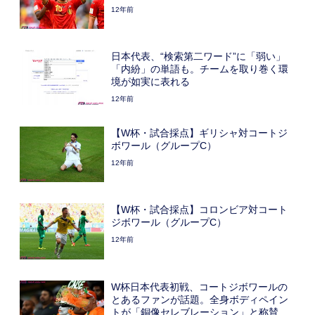
12年前
日本代表、“検索第二ワード”に「弱い」
「内紛」の単語も。チームを取り巻く環
境が如実に表れる
12年前
【W杯・試合採点】ギリシャ対コートジ
ボワール（グループC）
12年前
【W杯・試合採点】コロンビア対コート
ジボワール（グループC）
12年前
W杯日本代表初戦、コートジボワールの
とあるファンが話題。全身ボディペイン
トが「銅像セレブレーション」と称賛