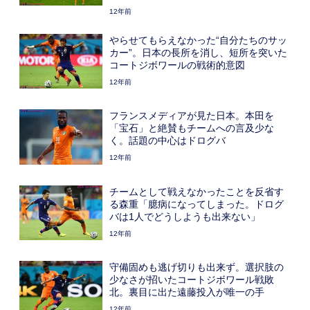
12年前
やらせてもらえなかった“自分たちのサッ
カー”。日本の長所を消し、短所を突いた
コートジボワールの戦術的意図
12年前
フランスメディアが見た日本。本田を
「宝石」と絶賛もチームへの言及少な
く。話題の中心はドログバ
12年前
チームとして戦えなかったことを反省す
る森重「臆病になってしまった。ドログ
バは1人でどうしようも出来ない」
12年前
守備固めも逃げ切りも出来ず。選択肢の
少なさが招いたコートジボワール戦敗
北。裏目に出た遠藤投入が唯一の手
12年前