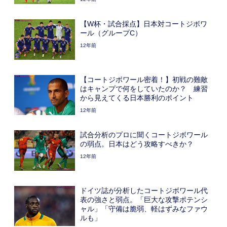
【W杯・試合採点】日本対コートジボワ
ール（グループC）
12年前
【コートジボワール密着！】初戦の難敵
はキャンプで何をしていたのか？ 練習
から見えてくる日本勝利のポイント
12年前
試合分析のプロに聞くコートジボワール
の弱点。日本はどう攻略すべきか？
12年前
ドイツ誌が分析したコートジボワール代
表の強さと弱点。「巨大な攻撃ポテンシ
ャル」「守備は脆弱、軽はずみなファウ
ルも」