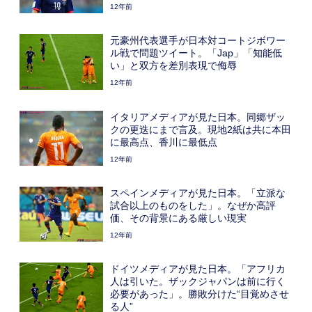
12年前
元豪州代表選手が日本対コートジボワー
ル戦で問題ツイート。「Jap」「知能低
い」と双方を差別表現で侮辱
12年前
イタリアメディアが見た日本。同郷ザッ
クの更迭にまで言及。現地2紙は共に本田
に最高点、香川に最低点
12年前
スペインメディアが見た日本。「立派な
試合以上のものをした」。なぜか高評
価、その背景にある厳しい現実
12年前
ドイツメディアが見た日本。「アフリカ
人は引いた。ザックジャパンは前に行く
必要があった」。勝敗分けた“目覚めさせ
る人”