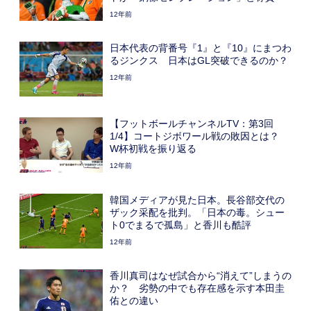
12年前
日本代表の背番号『1』と『10』にまつわ
るジンクス 日本はGL突破できるのか？
12年前
【フットボールチャンネルTV：第3回
1/4】コートジボワール戦の敗因とは？
W杯初戦を振り返る
12年前
韓国メディアが見た日本。長谷部交代の
ザック采配を批判。「日本の毒。シュー
ト0でまるで孤島」と香川も酷評
12年前
香川真司はなぜ試合から“消えて”しまうの
か？ 劣勢の中でも存在感を示す本田圭
佑との違い