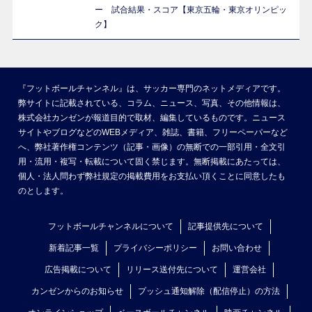
ー 試合結果・スコア【東京五輪・東京オリンピッ
ク】
『フットボールチャンネル』は、サッカー専門のネットメディアです。
弊サイトに記載されている、コラム、ニュース、写真、その他情報は、
株式会社カンゼンが報道目的で取材、編集しているものです。ニュース
サイトやブログなどのWEBメディア、雑誌、書籍、フリーペーパーなど
へ、弊社著作権コンテンツ（記事・画像）の無断での一部引用・全文引
用・流用・複写・転載について固く禁じます。無断掲載にあたっては、
個人・法人問わず弊社規定の掲載費用をお支払い頂くことに同意したも
のとします。
フットボールチャンネルについて
記事提供先について
新着記事一覧
プライバシーポリシー
お問い合わせ
広告掲載について
リリース送付先について
運営会社
カンゼンからのお知らせ
プッシュ通知解除（配信停止）の方法