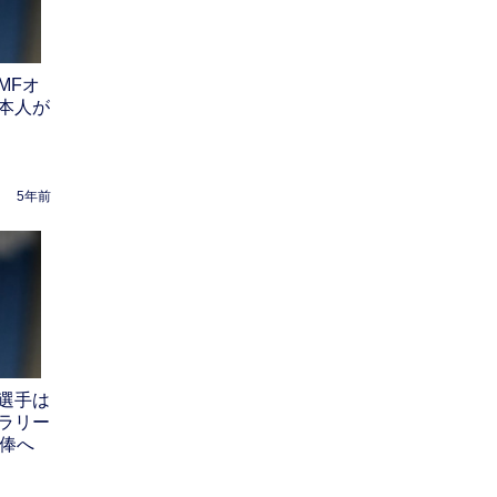
MFオ
本人が
5年前
選手は
ラリー
減俸へ