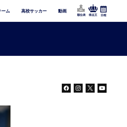
チーム
高校サッカー
動画
順位表
得点王
日程