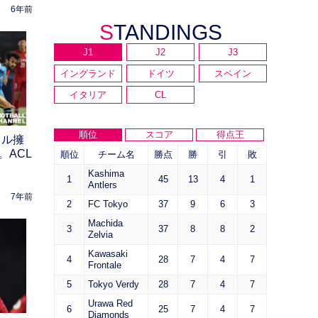
6年前
STANDINGS
J1
J2
J3
イングランド
ドイツ
スペイン
イタリア
CL
順位
スコア
得点王
カル擁
。ACL
順位
チーム名
勝点
勝
引
敗
Kashima
1
45
13
4
1
Antlers
7年前
2
FC Tokyo
37
9
6
3
Machida
3
37
8
8
2
Zelvia
Kawasaki
4
28
7
4
7
Frontale
5
Tokyo Verdy
28
7
4
7
Urawa Red
6
25
7
4
7
Diamonds