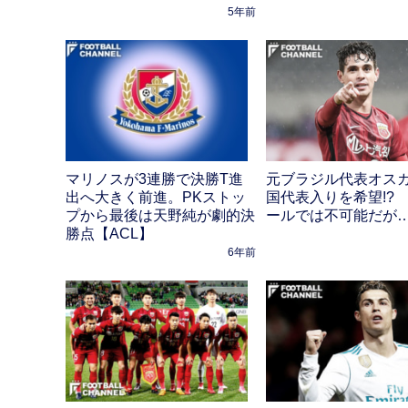
5年前
マリノスが3連勝で決勝T進
元ブラジル代表オス
出へ大きく前進。PKストッ
国代表入りを希望!?
プから最後は天野純が劇的決
ールでは不可能だが
勝点【ACL】
6年前