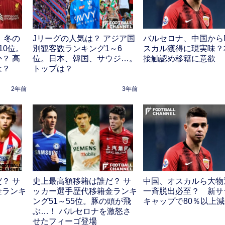
 冬の
Jリーグの人気は？ アジア国
バルセロナ、中国から
10位。
別観客数ランキング1～6
スカル獲得に現実味？
？ 高
位。日本、韓国、サウジ…。
接触認め移籍に意欲
は？
トップは？
2年前
3年前
？ サ
史上最高額移籍は誰だ？ サ
中国、オスカルら大物
金ランキ
ッカー選手歴代移籍金ランキ
一斉脱出必至？ 新サ
】
ング51～55位。豚の頭が飛
キャップで80％以上
ぶ…！ バルセロナを激怒さ
せたフィーゴ登場