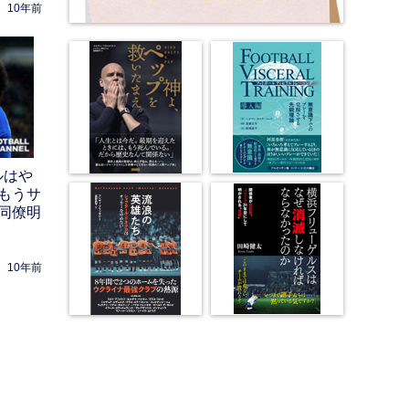
10年前
ルはや
もうサ
同僚明
10年前