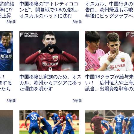
契約締結
中国移籍の“アトレティココ
オスカル、中国行きの
に!?
ンビ”、開幕戦で0-8の洗礼。
告白。欧州帰還も示唆「
円上昇
オスカルのハットに沈む
年後にビッグクラブへ
8年前
8年前
幕！
中国移籍は家族のため。オス
中国18クラブが給与
巻する
カル、欧州からアジアに移っ
い！ 広州恒大や上海
ーたち
た理由を明かす
該当。出場資格剥奪の
】
8年前
9年前