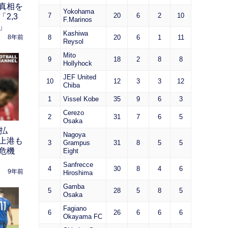
真相を
Yokohama
7
20
6
2
10
2,3
F.Marinos
」
Kashiwa
8
20
6
1
11
8年前
Reysol
Mito
9
18
2
8
8
Hollyhock
JEF United
10
12
3
3
12
Chiba
1
Vissel Kobe
35
9
6
3
Cerezo
2
31
7
6
5
Osaka
未払
Nagoya
上港も
3
Grampus
31
8
5
5
危機
Eight
Sanfrecce
4
30
8
4
6
9年前
Hiroshima
Gamba
5
28
5
8
5
Osaka
Fagiano
6
26
6
6
6
Okayama FC