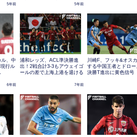
5年前
5年前
カル、中
浦和レッズ、ACL準決勝進
川崎F、フッキ&オス
 現行ル
出！2戦合計3-3もアウェイゴ
する中国王者とドロー
…
ールの差で上海上港を退ける
決勝T進出に黄色信号
6年前
7年前