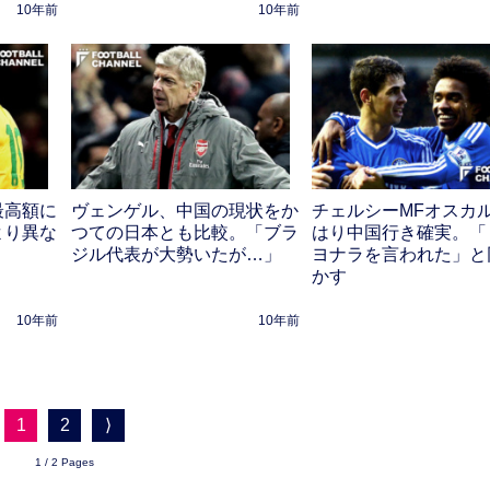
10年前
10年前
最高額に
ヴェンゲル、中国の現状をか
チェルシーMFオスカ
より異な
つての日本とも比較。「ブラ
はり中国行き確実。「
ジル代表が大勢いたが…」
ヨナラを言われた」と
かす
10年前
10年前
1
2
⟩
1 / 2 Pages