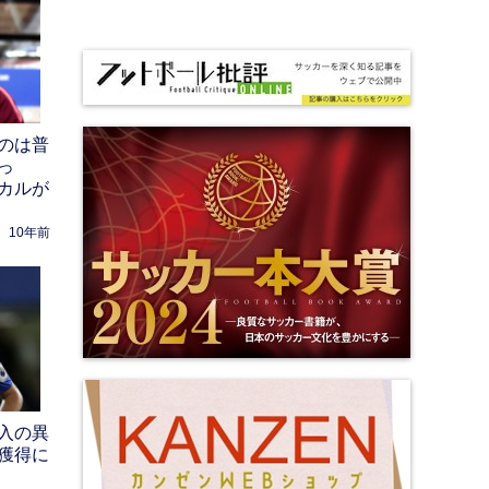
のは普
っ
カルが
10年前
入の異
獲得に