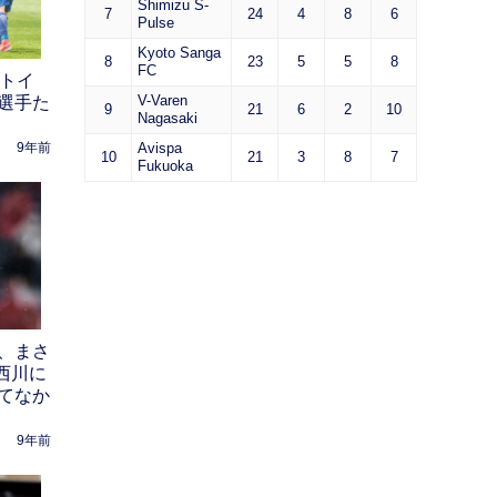
Shimizu S-
7
24
4
8
6
Pulse
Kyoto Sanga
8
23
5
5
8
FC
ストイ
V-Varen
選手た
9
21
6
2
10
Nagasaki
Avispa
9年前
10
21
3
8
7
Fukuoka
、まさ
西川に
てなか
9年前