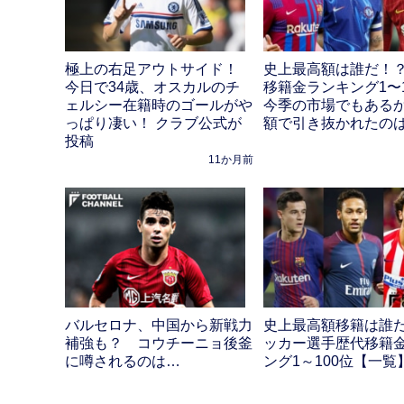
極上の右足アウトサイド！
史上最高額は誰だ！？
今日で34歳、オスカルのチ
移籍金ランキング1〜
ェルシー在籍時のゴールがや
今季の市場でもあるか
っぱり凄い！ クラブ公式が
額で引き抜かれたの
投稿
11か月前
バルセロナ、中国から新戦力
史上最高額移籍は誰だ
補強も？ コウチーニョ後釜
ッカー選手歴代移籍
に噂されるのは…
ング1～100位【一覧