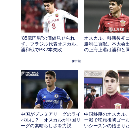
“85億円男”の価値見せられ
オスカル、移籍後初
ず。ブラジル代表オスカル、
勝利に貢献。本大会
浦和戦でPK2本失敗
の上海上港は浦和と
9年前
中国がプレミアリーグのライ
中国移籍のオスカル
バルに？ オスカルが中国リ
ー戦で移籍後初ゴー
ーグの素晴らしさを力説
いシーズンの始まり