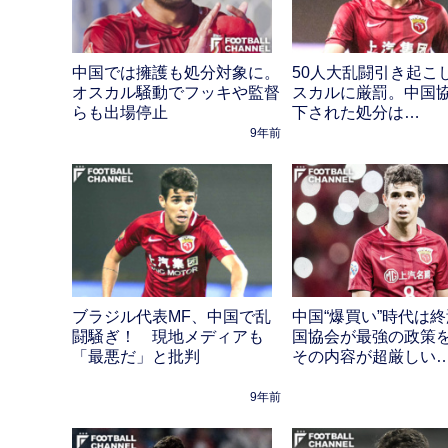
中国では擁護も処分対象に。
50人大乱闘引き起こ
オスカル騒動でフッキや監督
スカルに厳罰。中国
らも出場停止
下された処分は…
9年前
ブラジル代表MF、中国で乱
中国“爆買い”時代は
闘騒ぎ！ 現地メディアも
国協会が最強の政策
「最悪だ」と批判
その内容が超厳しい
9年前