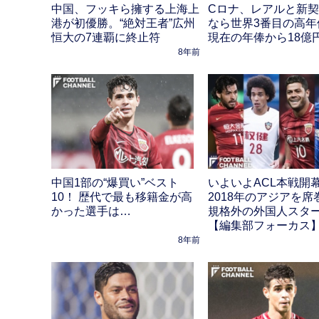
中国、フッキら擁する上海上
Cロナ、レアルと新
港が初優勝。“絶対王者”広州
なら世界3番目の高年俸
恒大の7連覇に終止符
現在の年俸から18億
8年前
中国1部の“爆買い”ベスト
いよいよACL本戦開
10！ 歴代で最も移籍金が高
2018年のアジアを席
かった選手は…
規格外の外国人スタ
【編集部フォーカス
8年前