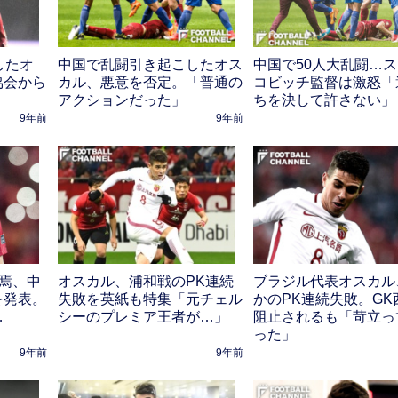
したオ
中国で乱闘引き起こしたオス
中国で50人大乱闘…
協会から
カル、悪意を否定。「普通の
コビッチ監督は激怒「
アクションだった」
ちを決して許さない」
9年前
9年前
終焉、中
オスカル、浦和戦のPK連続
ブラジル代表オスカル
を発表。
失敗を英紙も特集「元チェル
かのPK連続失敗。GK
…
シーのプレミア王者が…」
阻止されるも「苛立っ
った」
9年前
9年前