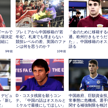
ゴールで
プレミアから中国移籍の“若
「金のために移籍する
出場決定
年化”。札束でも埋まらない
通。欧州行きもそうだ
同組に
競技レベルの差、英国のファ
た」。中国移籍のオス
ンは何を思うのか？
語る
9年前
10年前
、デビュ
D・コスタ残留を願うコン
中国政府、巨額資金投
ル「新し
テ。「中国の話はオスカルと
常事態に危機感。選手
だ」
ミケルで最後にしてほしい」
関する補強制限を検討