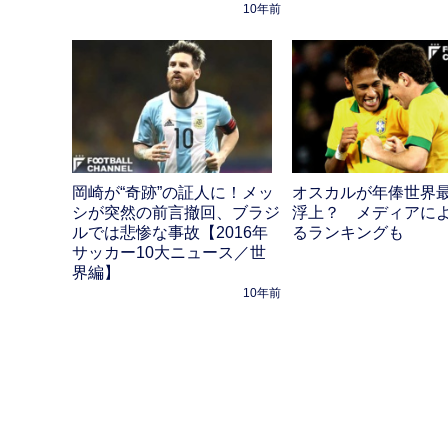
10年前
岡崎が“奇跡”の証人に！メッ
オスカルが年俸世界
シが突然の前言撤回、ブラジ
浮上？ メディアに
ルでは悲惨な事故【2016年
るランキングも
サッカー10大ニュース／世
界編】
10年前