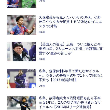
9年前
久保建英から見えたバルサのDNA。小野
伸二やウタカが絶賛する“左利きのイニエ
スタ”の才能
9年前
【英国人の視点】広島、ついに掴んだ今
季初白星。2大エースの退団、過渡期に直
面する“生みの苦しみ”
9年前
広島、森保体制6年目で新たなサイクル
へ。ウタカの去就不透明で1トップ陣容に
不安も【2017補強診断】
9年前
広島、故障者続出＆浅野退団もあり不本
意な1年に。2人の功労者が去り新たなサ
イクルへ【2016年Jリーグ通信簿】