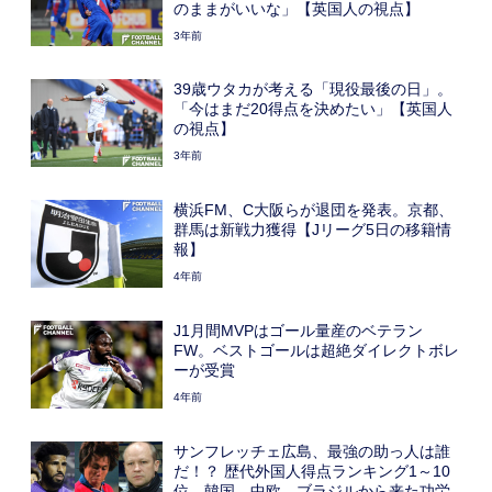
のままがいいな」【英国人の視点】
3年前
39歳ウタカが考える「現役最後の日」。
「今はまだ20得点を決めたい」【英国人
の視点】
3年前
横浜FM、C大阪らが退団を発表。京都、
群馬は新戦力獲得【Jリーグ5日の移籍情
報】
4年前
J1月間MVPはゴール量産のベテラン
FW。ベストゴールは超絶ダイレクトボレ
ーが受賞
4年前
サンフレッチェ広島、最強の助っ人は誰
だ！？ 歴代外国人得点ランキング1～10
位。韓国、中欧、ブラジルから来た功労