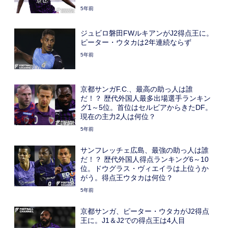
5年前
ジュビロ磐田FWルキアンがJ2得点王に。
ピーター・ウタカは2年連続ならず
5年前
京都サンガF.C.、最高の助っ人は誰
だ！？ 歴代外国人最多出場選手ランキン
グ1～5位。首位はセルビアからきたDF。
現在の主力2人は何位？
5年前
サンフレッチェ広島、最強の助っ人は誰
だ！？ 歴代外国人得点ランキング6～10
位。ドウグラス・ヴィエイラは上位うか
がう。得点王ウタカは何位？
5年前
京都サンガ、ピーター・ウタカがJ2得点
王に。J1＆J2での得点王は4人目