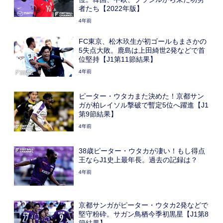
者たち【2022年版】
4年前
FC東京、松木玖生が初ゴールもまさかの
5失点大敗。鹿島は上田綺世2発などで首
位堅持【J1第11節結果】
4年前
ピーター・ウタカまた決めた！京都サン
ガが柏レイソル撃破で暫定5位へ躍進【J1
第9節結果】
4年前
38歳ピーター・ウタカが凄い！もし得点
王ならJ1史上最年長。過去の記録は？
4年前
京都サンガがピーター・ウタカ2発などで
堅守粉砕。サガン鳥栖今季初黒星【J1第8