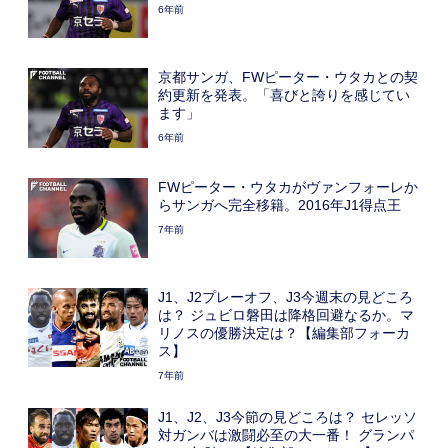
6年前
京都サンガ、FWピーター・ウタカとの契
約更新を発表。「喜びと誇りを感じてい
ます」
6年前
FWピーター・ウタカがヴァンフォーレか
らサンガへ完全移籍。2016年J1得点王
7年前
J1、J2プレーオフ、J3今週末の見どころ
は？ ジュビロ磐田は降格回避なるか。マ
リノスの優勝決定は？【編集部フォーカ
ス】
7年前
J1、J2、J3今節の見どころは？ セレッソ
対ガンバは激闘必至の大一番！ グランパ