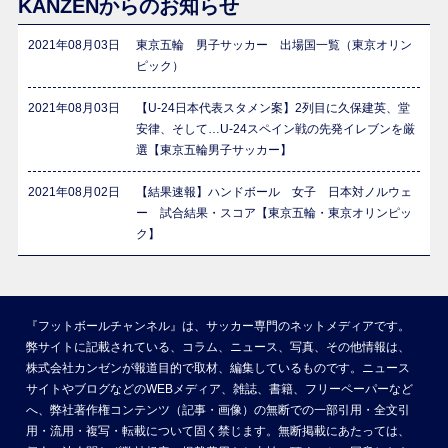
KANZENからのお知らせ
2021年08月03日
東京五輪 男子サッカー 出場国一覧（東京オリン
ピック）
2021年08月03日
【U-24日本代表スタメン案】2列目に久保建英、堂
安律、そして…U-24スペイン戦の先発イレブンを厳
選【東京五輪男子サッカー】
2021年08月02日
【結果速報】ハンドボール 女子 日本対ノルウェ
ー 試合結果・スコア【東京五輪・東京オリンピッ
ク】
『フットボールチャンネル』は、サッカー専門のネットメディアです。
弊サイトに記載されている、コラム、ニュース、写真、その他情報は、
株式会社カンゼンが報道目的で取材、編集しているものです。ニュース
サイトやブログなどのWEBメディア、雑誌、書籍、フリーペーパーなど
へ、弊社著作権コンテンツ（記事・画像）の無断での一部引用・全文引
用・流用・複写・転載について固く禁じます。無断掲載にあたっては、