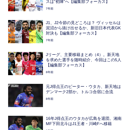
スは“初陣”へ【編集部フォーカス】
7年前
J1、J2今節の見どころは？ ヴィッセルは
泥沼から抜け出せるか、新旧日本代表GK
対決も【編集部フォーカス】
7年前
Jリーグ、主要移籍まとめ（4）。新天地
を求めた選手を随時紹介、今回はこの5人
【編集部フォーカス】
8年前
元J得点王のピーター・ウタカ、新天地は
デンマーク2部か。トルコ合宿に合流
8年前
16年J得点王のウタカが広島を退団。湘南
MF下田北斗はJ1王者・川崎Fへ移籍