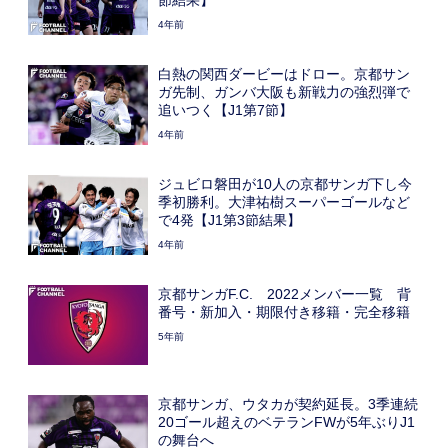
節結果】
4年前
白熱の関西ダービーはドロー。京都サン
ガ先制、ガンバ大阪も新戦力の強烈弾で
追いつく【J1第7節】
4年前
ジュビロ磐田が10人の京都サンガ下し今
季初勝利。大津祐樹スーパーゴールなど
で4発【J1第3節結果】
4年前
京都サンガF.C. 2022メンバー一覧 背
番号・新加入・期限付き移籍・完全移籍
5年前
京都サンガ、ウタカが契約延長。3季連続
20ゴール超えのベテランFWが5年ぶりJ1
の舞台へ