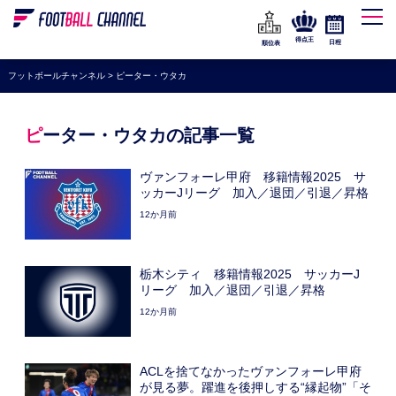
WEリーグ
なでしこジャパン
得点王
日程
順位表
海外サッカー
フットボールチャンネル
>
ピーター・ウタカ
プレミアリーグ
ラ・リーガ
ピーター・ウタカの記事一覧
セリエA
ヴァンフォーレ甲府 移籍情報2025 サ
ブンデスリーガ
ッカーJリーグ 加入／退団／引退／昇格
12か月前
UEFA
ナショナルチーム
栃木シティ 移籍情報2025 サッカーJ
高校サッカー
リーグ 加入／退団／引退／昇格
12か月前
動画
ACLを捨てなかったヴァンフォーレ甲府
が見る夢。躍進を後押しする“縁起物”「そ