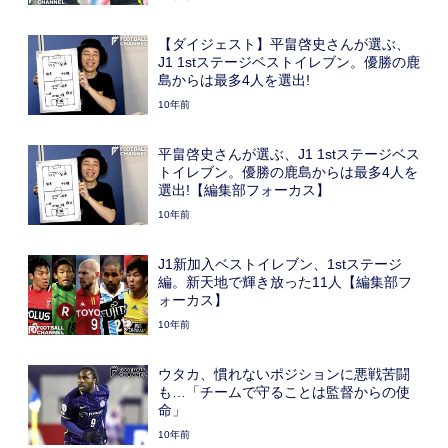
【ダイジェスト】平畠啓史さんが選ぶ、
J1 1stステージベストイレブン。優勝の鹿
島からは最多4人を選出!
10年前
平畠啓史さんが選ぶ、J1 1stステージベス
トイレブン。優勝の鹿島からは最多4人を
選出!【編集部フォーカス】
10年前
J1新加入ベストイレブン、1stステージ
編。新天地で輝き放った11人【編集部フ
ォーカス】
10年前
ウタカ、慣れないポジションに悪戦苦闘
も…「チームで守ることは監督からの使
命」
10年前