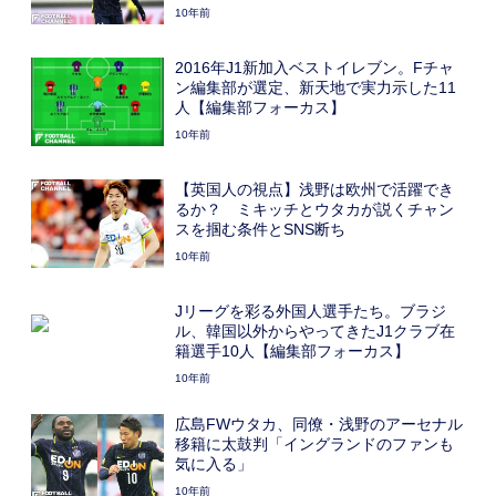
10年前
2016年J1新加入ベストイレブン。Fチャ
ン編集部が選定、新天地で実力示した11
人【編集部フォーカス】
10年前
【英国人の視点】浅野は欧州で活躍でき
るか？ ミキッチとウタカが説くチャン
スを掴む条件とSNS断ち
10年前
Jリーグを彩る外国人選手たち。ブラジ
ル、韓国以外からやってきたJ1クラブ在
籍選手10人【編集部フォーカス】
10年前
広島FWウタカ、同僚・浅野のアーセナル
移籍に太鼓判「イングランドのファンも
気に入る」
10年前