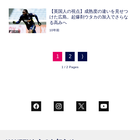
【英国人の視点】成熟度の違いを見せつ
けた広島。起爆剤ウタカの加入でさらな
る高みへ
10年前
1
2
⟩
1 / 2 Pages