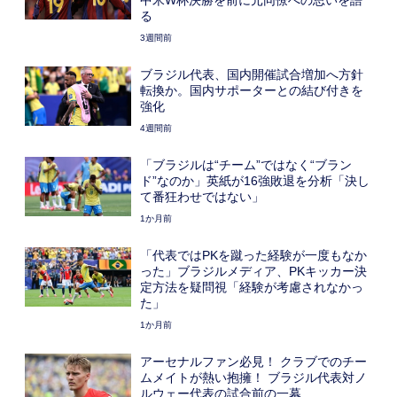
る
3週間前
ブラジル代表、国内開催試合増加へ方針
転換か。国内サポーターとの結び付きを
強化
4週間前
「ブラジルは“チーム”ではなく“ブラン
ド”なのか」英紙が16強敗退を分析「決し
て番狂わせではない」
1か月前
「代表ではPKを蹴った経験が一度もなか
った」ブラジルメディア、PKキッカー決
定方法を疑問視「経験が考慮されなかっ
た」
1か月前
アーセナルファン必見！ クラブでのチー
ムメイトが熱い抱擁！ ブラジル代表対ノ
ルウェー代表の試合前の一幕