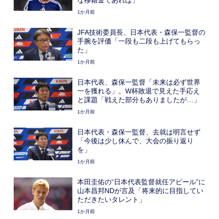
1か月前
JFA技術委員長、日本代表・森保一監督の
手腕を評価「一段も二段も上げてもらっ
た」
1か月前
日本代表、森保一監督「未来は必ず世界
一を獲れる」。W杯敗退で見えた手応え
と課題「戦えた部分もありましたが…」
1か月前
日本代表・森保一監督、去就は明言せず
「今後は少し休んで、大会の振り返り
を」
1か月前
本田圭佑の“日本代表監督就任アピール”に
山本昌邦NDが言及「将来的に目指してい
ただきたいタレント」
1か月前