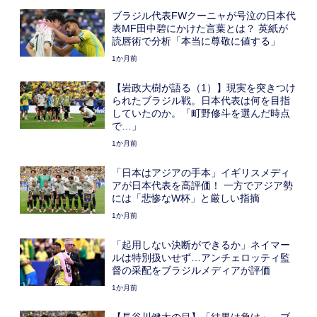
ブラジル代表FWクーニャが号泣の日本代
表MF田中碧にかけた言葉とは？ 英紙が
読唇術で分析「本当に尊敬に値する」
1か月前
【岩政大樹が語る（1）】現実を突きつけ
られたブラジル戦。日本代表は何を目指
していたのか。「町野修斗を選んだ時点
で…」
1か月前
「日本はアジアの手本」イギリスメディ
アが日本代表を高評価！ 一方でアジア勢
には「悲惨なW杯」と厳しい指摘
1か月前
「起用しない決断ができるか」ネイマー
ルは特別扱いせず…アンチェロッティ監
督の采配をブラジルメディアが評価
1か月前
【長谷川健太の目】「結果は負け」。ブ