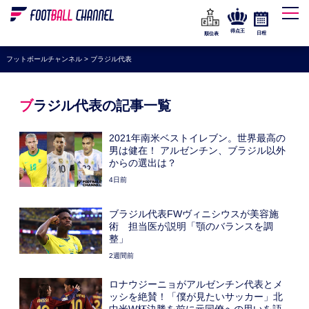
WEリーグ
なでしこジャパン
得点王
日程
順位表
海外サッカー
フットボールチャンネル
>
ブラジル代表
プレミアリーグ
ラ・リーガ
ブラジル代表の記事一覧
セリエA
2021年南米ベストイレブン。世界最高の
ブンデスリーガ
男は健在！ アルゼンチン、ブラジル以外
からの選出は？
UEFA
4日前
ナショナルチーム
ブラジル代表FWヴィニシウスが美容施
高校サッカー
術 担当医が説明「顎のバランスを調
整」
動画
2週間前
ロナウジーニョがアルゼンチン代表とメ
ッシを絶賛！「僕が見たいサッカー」北
中米W杯決勝を前に元同僚への思いを語