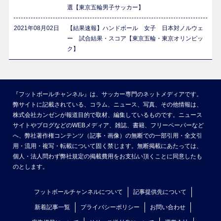
選【東京五輪男子サッカー】
2021年08月02日
【結果速報】ハンドボール 女子 日本対ノルウェ
ー 試合結果・スコア【東京五輪・東京オリンピッ
ク】
『フットボールチャンネル』は、サッカー専門のネットメディアです。
弊サイトに記載されている、コラム、ニュース、写真、その他情報は、
株式会社カンゼンが報道目的で取材、編集しているものです。ニュース
サイトやブログなどのWEBメディア、雑誌、書籍、フリーペーパーなど
へ、弊社著作権コンテンツ（記事・画像）の無断での一部引用・全文引
用・流用・複写・転載について固く禁じます。無断掲載にあたっては、
個人・法人問わず弊社規定の掲載費用をお支払い頂くことに同意したも
のとします。
フットボールチャンネルについて
記事提供先について
新着記事一覧
プライバシーポリシー
お問い合わせ