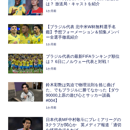
は？ 放送局・キャストを紹介
1か月前
【ブラジル代表 北中米W杯無料選手名
鑑】予想フォーメーション＆招集メンバ
ー全選手徹底紹介
1か月前
ブラジル代表の最新FIFAランキング順位
は？ 6日にノルウェー代表と対戦！
1か月前
鈴木彩艶は気迫で物理法則を捻じ曲げ
た、でもブラジルに勝てなかった【ダウ
90000上原の遊び心とサッカー談義
#004】
1か月前
日本代表MF中村敬斗にプレミアリーグの
3クラブが関心か 英メディア報道「適切
な移籍金であれば」