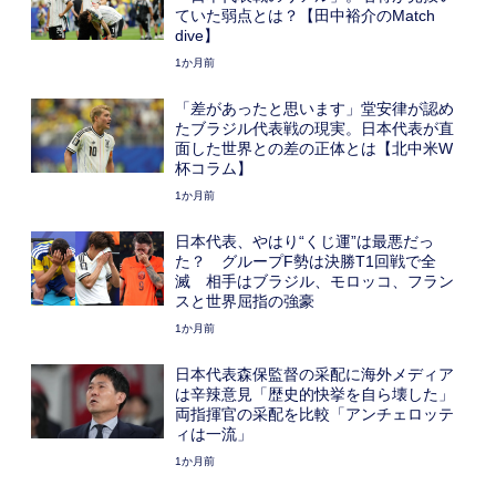
ていた弱点とは？【田中裕介のMatch
dive】
1か月前
「差があったと思います」堂安律が認め
たブラジル代表戦の現実。日本代表が直
面した世界との差の正体とは【北中米W
杯コラム】
1か月前
日本代表、やはり“くじ運”は最悪だっ
た？ グループF勢は決勝T1回戦で全
滅 相手はブラジル、モロッコ、フラン
スと世界屈指の強豪
1か月前
日本代表森保監督の采配に海外メディア
は辛辣意見「歴史的快挙を自ら壊した」
両指揮官の采配を比較「アンチェロッテ
ィは一流」
1か月前