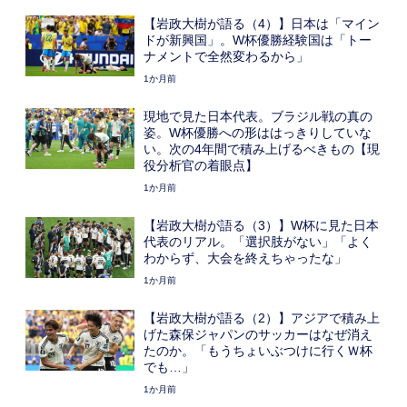
【岩政大樹が語る（4）】日本は「マイン
ドが新興国」。W杯優勝経験国は「トー
ナメントで全然変わるから」
1か月前
現地で見た日本代表。ブラジル戦の真の
姿。W杯優勝への形ははっきりしていな
い。次の4年間で積み上げるべきもの【現
役分析官の着眼点】
1か月前
【岩政大樹が語る（3）】W杯に見た日本
代表のリアル。「選択肢がない」「よく
わからず、大会を終えちゃったな」
1か月前
【岩政大樹が語る（2）】アジアで積み上
げた森保ジャパンのサッカーはなぜ消え
たのか。「もうちょいぶつけに行くＷ杯
でも…」
1か月前