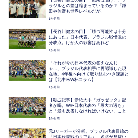
ラジルとの差は縮まっているのか？「鎌
田や佐野も世界レベルだが」
1か月前
【長谷川健太の目】「勝つ可能性は十分
にあった」日本代表、ブラジル戦惜敗の
分岐点。けが人の影響はあれど…
1か月前
「それが今の日本代表の答えなんじ
ゃ…」ブラジル代表相手に再認識した現
在地。4年後へ向けて取り組むべき課題と
は【北中米W杯コラム】
1か月前
【独占記事】伊紙大手『ガッゼッタ』記
者が喝。W杯日本代表の「最大の過ち」
と「最も反省しなければいけない」こと
1か月前
元Jリーガーが分析。ブラジル代表目線の
「日本代表戦のリアル」。名将が見抜い