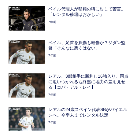
ベイル代理人が移籍の噂に対して苦言。
「レンタル移籍はおかしい」
7年前
ベイル、足首を負傷も軽傷か？ジダン監
督「そんなに悪くはない」
7年前
レアル、3部相手に勝利し16強入り。同点
に追いつかれるも終盤に地力の差を見せ
る【コパ・デル・レイ】
7年前
レアルの24歳スペイン代表SBがバイエル
ンへ。今季末までレンタル決定
7年前