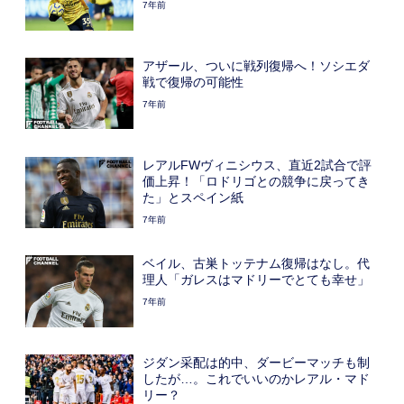
7年前
アザール、ついに戦列復帰へ！ソシエダ
戦で復帰の可能性
7年前
レアルFWヴィニシウス、直近2試合で評
価上昇！「ロドリゴとの競争に戻ってき
た」とスペイン紙
7年前
ベイル、古巣トッテナム復帰はなし。代
理人「ガレスはマドリーでとても幸せ」
7年前
ジダン采配は的中、ダービーマッチも制
したが…。これでいいのかレアル・マド
リー？