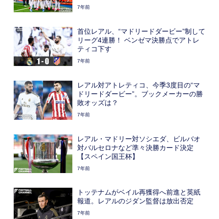
7年前
首位レアル、“マドリードダービー”制して
リーグ4連勝！ ベンゼマ決勝点でアトレ
ティコ下す
7年前
レアル対アトレティコ、今季3度目の“マ
ドリードダービー”。ブックメーカーの勝
敗オッズは？
7年前
レアル・マドリー対ソシエダ、ビルバオ
対バルセロナなど準々決勝カード決定
【スペイン国王杯】
7年前
トッテナムがベイル再獲得へ前進と英紙
報道。レアルのジダン監督は放出否定
7年前