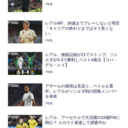
7年前
レアルMF、38歳までプレーしないと明言
「キャリアの終わりまではそう長くな
い」
7年前
レアル、無敗記録が21でストップ。ソシ
エダが4-3で勝利しベスト4進出【コパ・
デル・レイ】
7年前
アザールの復帰は見送り…ベイルも選
外。レアルがソシエダ戦の招集メンバー
を発表
7年前
レアル、アーセナルで大活躍の18歳FWに
関心？ スカウト派遣して調査中か