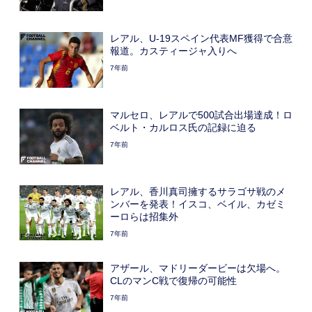
レアル、U-19スペイン代表MF獲得で合意
報道。カスティージャ入りへ
7年前
マルセロ、レアルで500試合出場達成！ロ
ベルト・カルロス氏の記録に迫る
7年前
レアル、香川真司擁するサラゴサ戦のメ
ンバーを発表！イスコ、ベイル、カゼミ
ーロらは招集外
7年前
アザール、マドリーダービーは欠場へ。
CLのマンC戦で復帰の可能性
7年前