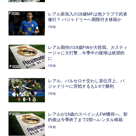
レアル新加入の18歳MFは他クラブで武者
修行？ バジャドリーへ期限付き移籍か
7年前
レアル期待の19歳FWが大怪我。カスティ
ージャに大打撃…今季中の復帰は絶望的
に
7年前
レアル、バルセロナ交わし首位浮上。バ
ジャドリーに苦戦するも1-0で勝利
7年前
レアルが19歳のスペイン人FW獲得へ。契
約後は今季終了まで2部へレンタル移籍
7年前