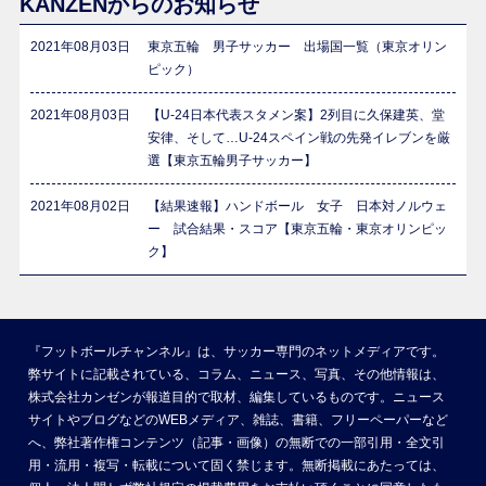
KANZENからのお知らせ
2021年08月03日
東京五輪 男子サッカー 出場国一覧（東京オリン
ピック）
2021年08月03日
【U-24日本代表スタメン案】2列目に久保建英、堂
安律、そして…U-24スペイン戦の先発イレブンを厳
選【東京五輪男子サッカー】
2021年08月02日
【結果速報】ハンドボール 女子 日本対ノルウェ
ー 試合結果・スコア【東京五輪・東京オリンピッ
ク】
『フットボールチャンネル』は、サッカー専門のネットメディアです。
弊サイトに記載されている、コラム、ニュース、写真、その他情報は、
株式会社カンゼンが報道目的で取材、編集しているものです。ニュース
サイトやブログなどのWEBメディア、雑誌、書籍、フリーペーパーなど
へ、弊社著作権コンテンツ（記事・画像）の無断での一部引用・全文引
用・流用・複写・転載について固く禁じます。無断掲載にあたっては、