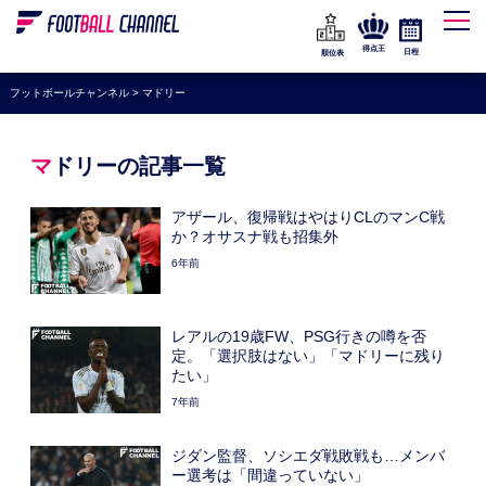
WEリーグ
なでしこジャパン
得点王
日程
順位表
海外サッカー
フットボールチャンネル
>
マドリー
プレミアリーグ
ラ・リーガ
マドリーの記事一覧
セリエA
アザール、復帰戦はやはりCLのマンC戦
ブンデスリーガ
か？オサスナ戦も招集外
6年前
UEFA
ナショナルチーム
レアルの19歳FW、PSG行きの噂を否
高校サッカー
定。「選択肢はない」「マドリーに残り
たい」
動画
7年前
ジダン監督、ソシエダ戦敗戦も…メンバ
ー選考は「間違っていない」