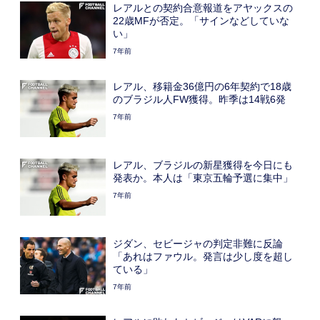
レアルとの契約合意報道をアヤックスの
22歳MFが否定。「サインなどしていな
い」
7年前
レアル、移籍金36億円の6年契約で18歳
のブラジル人FW獲得。昨季は14戦6発
7年前
レアル、ブラジルの新星獲得を今日にも
発表か。本人は「東京五輪予選に集中」
7年前
ジダン、セビージャの判定非難に反論
「あれはファウル。発言は少し度を超し
ている」
7年前