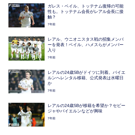
ガレス・ベイル、トッテナム復帰の可能
性も。トッテナム会長がレアル会長に接
触？
7年前
レアル、ウニオニスタス戦の招集メンバ
ーを発表！ベイル、ハメスらがメンバー
入り
7年前
レアルの24歳SBがドイツに到着。バイエ
ルンへレンタル移籍、公式発表は水曜日
か
7年前
レアルの24歳SBが移籍を希望か？セビー
ジャやバイエルンなどが興味
7年前