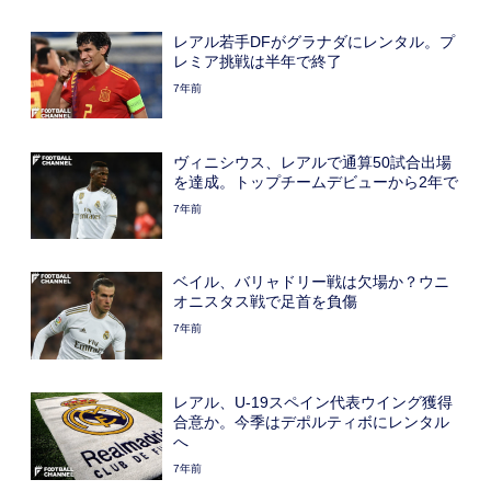
レアル若手DFがグラナダにレンタル。プ
レミア挑戦は半年で終了
7年前
ヴィニシウス、レアルで通算50試合出場
を達成。トップチームデビューから2年で
7年前
ベイル、バリャドリー戦は欠場か？ウニ
オニスタス戦で足首を負傷
7年前
レアル、U-19スペイン代表ウイング獲得
合意か。今季はデポルティボにレンタル
へ
7年前