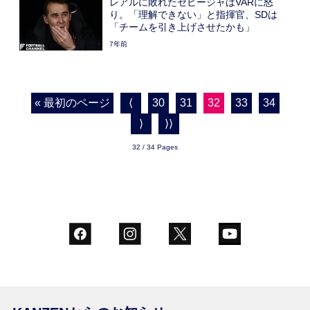
レアルに敗れたセビージャはVARに怒
り。「理解できない」と指揮官、SDは
「チームを引き上げさせたかも」
7年前
« 最初のページ
⟨
30
31
32
33
34
⟩
⟩⟩
32 / 34 Pages