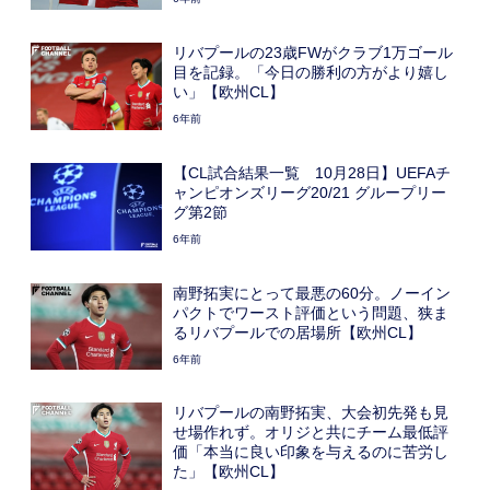
リバプールの23歳FWがクラブ1万ゴール
目を記録。「今日の勝利の方がより嬉し
い」【欧州CL】
6年前
【CL試合結果一覧 10月28日】UEFAチ
ャンピオンズリーグ20/21 グループリー
グ第2節
6年前
南野拓実にとって最悪の60分。ノーイン
パクトでワースト評価という問題、狭ま
るリバプールでの居場所【欧州CL】
6年前
リバプールの南野拓実、大会初先発も見
せ場作れず。オリジと共にチーム最低評
価「本当に良い印象を与えるのに苦労し
た」【欧州CL】