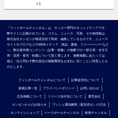
ク】
『フットボールチャンネル』は、サッカー専門のネットメディアです。
弊サイトに記載されている、コラム、ニュース、写真、その他情報は、
株式会社カンゼンが報道目的で取材、編集しているものです。ニュース
サイトやブログなどのWEBメディア、雑誌、書籍、フリーペーパーなど
へ、弊社著作権コンテンツ（記事・画像）の無断での一部引用・全文引
用・流用・複写・転載について固く禁じます。無断掲載にあたっては、
個人・法人問わず弊社規定の掲載費用をお支払い頂くことに同意したも
のとします。
フットボールチャンネルについて
記事提供先について
新着記事一覧
プライバシーポリシー
お問い合わせ
広告掲載について
リリース送付先について
運営会社
カンゼンからのお知らせ
プッシュ通知解除（配信停止）の方法
オンラインショップ
ベースボールチャンネル
映画チャンネル