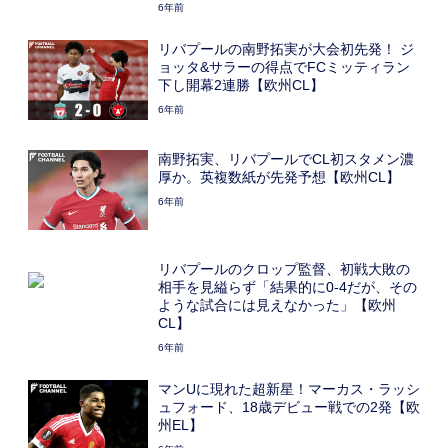
6年前
リバプールの南野拓実が大会初先発！ ジ
ョッタ&サラーの得点でFCミッティラン
下し開幕2連勝【欧州CL】
6年前
南野拓実、リバプールでCL初スタメン濃
厚か。英複数紙が先発予想【欧州CL】
6年前
リバプールのクロップ監督、初戦大敗の
相手を見縊らず「結果的に0-4だが、その
ような試合には見えなかった」【欧州
CL】
6年前
マンUに現れた超新星！マーカス・ラッシ
ュフォード、18歳デビュー戦での2発【欧
州EL】