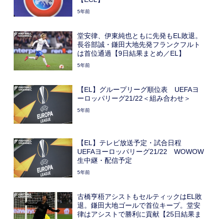
5年前
堂安律、伊東純也ともに先発もEL敗退。
長谷部誠・鎌田大地先発フランクフルト
は首位通過【9日結果まとめ／EL】
5年前
【EL】グループリーグ順位表 UEFAヨ
ーロッパリーグ21/22＜組み合わせ＞
5年前
【EL】テレビ放送予定・試合日程
UEFAヨーロッパリーグ21/22 WOWOW
生中継・配信予定
5年前
古橋亨梧アシストもセルティックはEL敗
退。鎌田大地ゴールで首位キープ。堂安
律はアシストで勝利に貢献【25日結果ま