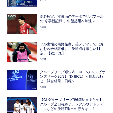
南野拓実、守備面のデータでリバプール
の“今季新記録”。中盤起用へ加速？
6年前
フル出場の南野拓実、英メディアではお
おむね合格評価。「決勝点は厳しい判
定」【欧州CL】
6年前
グループリーグ順位表 UEFAチャンピオ
ンズリーグ20/21（欧州CL）＜組み合わ
せ・試合結果・日程＞
6年前
【CLグループリーグ第6節結果まとめ】
グループ全日程終了。レアルやアトレテ
ィコなどの決勝T進出の行方は…？