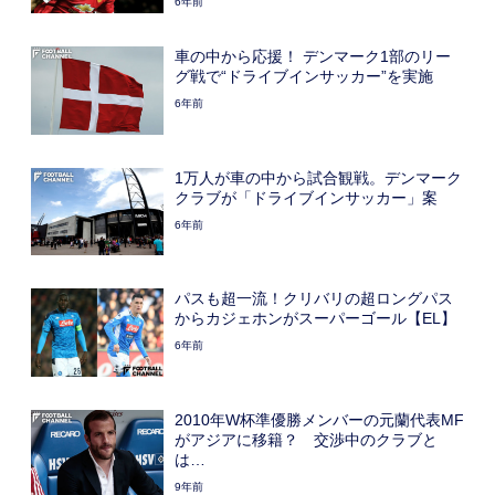
6年前
車の中から応援！ デンマーク1部のリー
グ戦で“ドライブインサッカー”を実施
6年前
1万人が車の中から試合観戦。デンマーク
クラブが「ドライブインサッカー」案
6年前
パスも超一流！クリバリの超ロングパス
からカジェホンがスーパーゴール【EL】
6年前
2010年W杯準優勝メンバーの元蘭代表MF
がアジアに移籍？ 交渉中のクラブと
は…
9年前