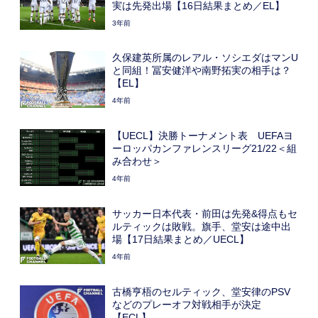
実は先発出場【16日結果まとめ／EL】
3年前
久保建英所属のレアル・ソシエダはマンU
と同組！冨安健洋や南野拓実の相手は？
【EL】
4年前
【UECL】決勝トーナメント表 UEFAヨ
ーロッパカンファレンスリーグ21/22＜組
み合わせ＞
4年前
サッカー日本代表・前田は先発&得点もセ
ルティックは敗戦。旗手、堂安は途中出
場【17日結果まとめ／UECL】
4年前
古橋亨梧のセルティック、堂安律のPSV
などのプレーオフ対戦相手が決定
【ECL】