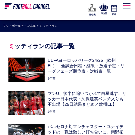
WEリーグ
なでしこジャパン
得点王
日程
順位表
海外サッカー
フットボールチャンネル
>
ミッティラン
プレミアリーグ
ラ・リーガ
ミッティランの記事一覧
セリエA
UEFAヨーロッパリーグ24/25（欧州
ブンデスリーガ
EL） 全試合日程・結果・放送予定・リ
ーグフェーズ順位表・対戦表一覧
UEFA
1年前
ナショナルチーム
マンU、後半に追いつかれて白星逃す。サ
高校サッカー
ッカー日本代表・久保建英ベンチ入りも
不出場【25日結果まとめ／欧州EL】
動画
2年前
バルセロナ対マンチェスター・ユナイテ
ッドの一戦は激しい打ち合いに。南野拓