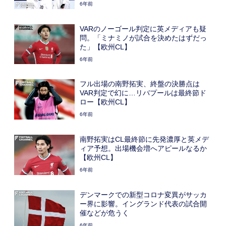
6年前
VARのノーゴール判定に英メディアも疑
問。「ミナミノが試合を決めたはずだっ
た」【欧州CL】
6年前
フル出場の南野拓実、終盤の決勝点は
VAR判定で幻に…リバプールは最終節ド
ロー【欧州CL】
6年前
南野拓実はCL最終節に先発濃厚と英メデ
ィア予想。出場機会増へアピールなるか
【欧州CL】
6年前
デンマークでの新型コロナ変異がサッカ
ー界に影響。イングランド代表の試合開
催などが危うく
6年前