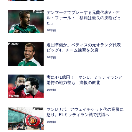
デンマークでプレーする元蘭代表V・デ
ル・ファールト「移籍は最良の決断だっ
た」
10年前
退団準備か。ベティスの元オランダ代表
ビッグ4、チーム練習を欠席
10年前
実に471億円！ マンU、ミッティランと
驚愕の戦力差も…痛恨の敗北
10年前
マンUサポ、アウェイチケット代の高騰に
怒り。ELミッティラン戦で抗議へ
10年前