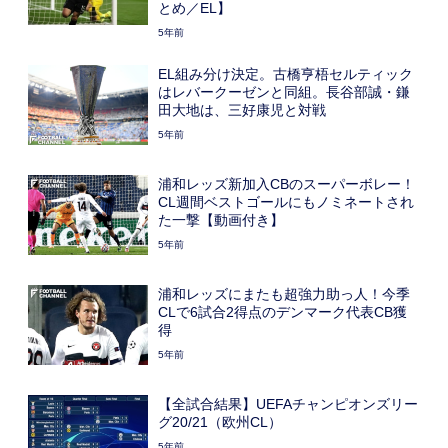
とめ／EL】
5年前
EL組み分け決定。古橋亨梧セルティック
はレバークーゼンと同組。長谷部誠・鎌
田大地は、三好康児と対戦
5年前
浦和レッズ新加入CBのスーパーボレー！
CL週間ベストゴールにもノミネートされ
た一撃【動画付き】
5年前
浦和レッズにまたも超強力助っ人！今季
CLで6試合2得点のデンマーク代表CB獲
得
5年前
【全試合結果】UEFAチャンピオンズリー
グ20/21（欧州CL）
5年前