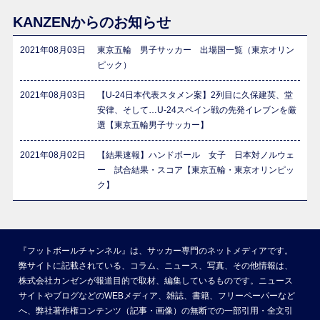
KANZENからのお知らせ
2021年08月03日
東京五輪 男子サッカー 出場国一覧（東京オリン
ピック）
2021年08月03日
【U-24日本代表スタメン案】2列目に久保建英、堂
安律、そして…U-24スペイン戦の先発イレブンを厳
選【東京五輪男子サッカー】
2021年08月02日
【結果速報】ハンドボール 女子 日本対ノルウェ
ー 試合結果・スコア【東京五輪・東京オリンピッ
ク】
『フットボールチャンネル』は、サッカー専門のネットメディアです。
弊サイトに記載されている、コラム、ニュース、写真、その他情報は、
株式会社カンゼンが報道目的で取材、編集しているものです。ニュース
サイトやブログなどのWEBメディア、雑誌、書籍、フリーペーパーなど
へ、弊社著作権コンテンツ（記事・画像）の無断での一部引用・全文引