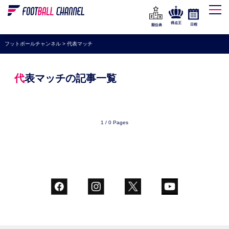
WEリーグ
なでしこジャパン
得点王
日程
順位表
海外サッカー
フットボールチャンネル
>
代表マッチ
プレミアリーグ
ラ・リーガ
代表マッチの記事一覧
セリエA
ブンデスリーガ
1 / 0 Pages
UEFA
ナショナルチーム
高校サッカー
動画