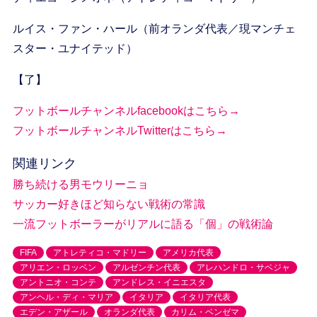
ルイス・ファン・ハール（前オランダ代表／現マンチェ
スター・ユナイテッド）
【了】
フットボールチャンネルfacebookはこちら→
フットボールチャンネルTwitterはこちら→
関連リンク
勝ち続ける男モウリーニョ
サッカー好きほど知らない戦術の常識
一流フットボーラーがリアルに語る「個」の戦術論
FIFA
アトレティコ・マドリー
アメリカ代表
アリエン・ロッベン
アルゼンチン代表
アレハンドロ・サベジャ
アントニオ・コンテ
アンドレス・イニエスタ
アンヘル・ディ・マリア
イタリア
イタリア代表
エデン・アザール
オランダ代表
カリム・ベンゼマ