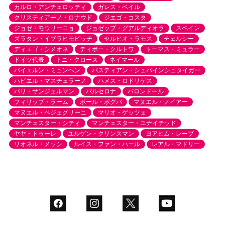
カルロ・アンチェロッティ
ガレス・ベイル
クリスティアーノ・ロナウド
ジエゴ・コスタ
ジョゼ・モウリーニョ
ジョゼップ・グアルディオラ
スペイン
ズラタン・イブラヒモビッチ
セルヒオ・ラモス
チェルシー
ディエゴ・シメオネ
ティボー・クルトワ
トーマス・ミュラー
ドイツ代表
トニ・クロース
ネイマール
バイエルン・ミュンヘン
バスティアン・シュバインシュタイガー
ハビエル・マスチェラーノ
ハメス・ロドリゲス
パリ・サンジェルマン
バルセロナ
バロンドール
フィリップ・ラーム
ポール・ポグバ
マヌエル・ノイアー
マヌエル・ペジェグリーニ
マリオ・ゲッツェ
マンチェスター・シティ
マンチェスター・ユナイテッド
ヤヤ・トゥーレ
ユルゲン・クリンスマン
ヨアヒム・レーブ
リオネル・メッシ
ルイス・ファン・ハール
レアル・マドリー