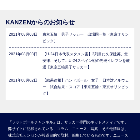
KANZENからのお知らせ
2021年08月03日
東京五輪 男子サッカー 出場国一覧（東京オリン
ピック）
2021年08月03日
【U-24日本代表スタメン案】2列目に久保建英、堂
安律、そして…U-24スペイン戦の先発イレブンを厳
選【東京五輪男子サッカー】
2021年08月02日
【結果速報】ハンドボール 女子 日本対ノルウェ
ー 試合結果・スコア【東京五輪・東京オリンピッ
ク】
『フットボールチャンネル』は、サッカー専門のネットメディアです。
弊サイトに記載されている、コラム、ニュース、写真、その他情報は、
株式会社カンゼンが報道目的で取材、編集しているものです。ニュース