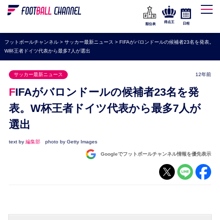
WEリーグ
なでしこジャパン
得点王
日程
順位表
海外サッカー
フットボールチャンネル
>
サッカー最新ニュース
>
FIFAがバロンドールの候補者23名を発表。
W杯王者ドイツ代表から最多7人が選出
プレミアリーグ
ラ・リーガ
サッカー最新ニュース
12年前
セリエA
FIFAがバロンドールの候補者23名を発
ブンデスリーガ
表。W杯王者ドイツ代表から最多7人が
選出
UEFA
ナショナルチーム
text by
編集部
photo by Getty Images
Googleでフットボールチャンネル情報を優先表示
高校サッカー
動画