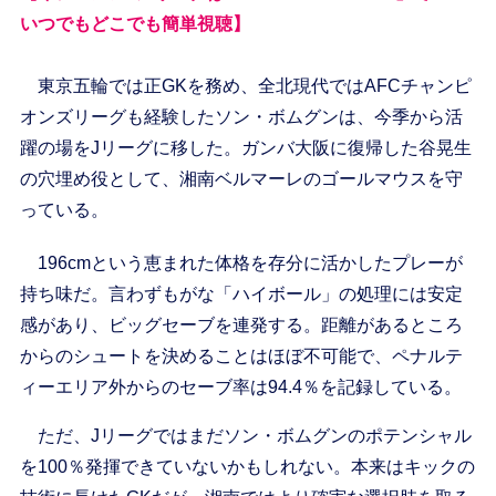
いつでもどこでも簡単視聴】
東京五輪では正GKを務め、全北現代ではAFCチャンピ
オンズリーグも経験したソン・ボムグンは、今季から活
躍の場をJリーグに移した。ガンバ大阪に復帰した谷晃生
の穴埋め役として、湘南ベルマーレのゴールマウスを守
っている。
196cmという恵まれた体格を存分に活かしたプレーが
持ち味だ。言わずもがな「ハイボール」の処理には安定
感があり、ビッグセーブを連発する。距離があるところ
からのシュートを決めることはほぼ不可能で、ペナルテ
ィーエリア外からのセーブ率は94.4％を記録している。
ただ、Jリーグではまだソン・ボムグンのポテンシャル
を100％発揮できていないかもしれない。本来はキックの