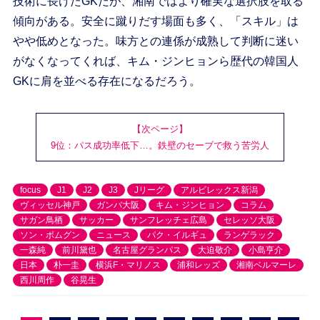
技術に長けたGKだが、湘南ではより確実な選択肢を取る
傾向がある。安全に蹴りだす場面も多く、「スキル」は
やや低めとなった。味方との連係が成熟して判断に迷い
がなくなってくれば、キム・ジンヒョンら歴代の韓国人
GKに肩を並べる存在になるだろう。
【次ページ】
9位：パス成功率低下…。鉄壁のセーブで救う苦労人
focus
J1
J2
J3
Jリーグ
アルビレックス新潟
ヴィッセル神戸
ガンバ大阪
キム・ジンヒョン
コラム
サガン鳥栖
サッカー
サンフレッチェ広島
セレッソ大阪
ソン・ボムグン
ニュース
パク・イルギュ
ランゲラック
一森純
前川黛也
名古屋グランパス
大迫敬介
小島亨介
日本
朴一圭
横浜F・マリノス
浦和レッズ
湘南ベルマーレ
西川周作
谷晃生