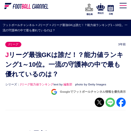
WEリーグ
なでしこジャパン
得点王
日程
順位表
海外サッカー
フットボールチャンネル
>
Jリーグ
>
Jリーグ最強GKは誰だ！？能力値ランキング1～10位。一
流の守護神の中で最も優れているのは？
プレミアリーグ
ラ・リーガ
Jリーグ
3年前
セリエA
Jリーグ最強GKは誰だ！？能力値ランキ
ブンデスリーガ
ング1～10位。一流の守護神の中で最も
優れているのは？
UEFA
ナショナルチーム
シリーズ：
Jリーグ能力値ランキング
text by
編集部
photo by Getty Images
Googleでフットボールチャンネル情報を優先表示
高校サッカー
動画