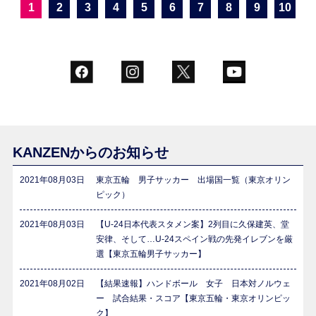
1
2
3
4
5
6
7
8
9
10
KANZENからのお知らせ
2021年08月03日
東京五輪 男子サッカー 出場国一覧（東京オリン
ピック）
2021年08月03日
【U-24日本代表スタメン案】2列目に久保建英、堂
安律、そして…U-24スペイン戦の先発イレブンを厳
選【東京五輪男子サッカー】
2021年08月02日
【結果速報】ハンドボール 女子 日本対ノルウェ
ー 試合結果・スコア【東京五輪・東京オリンピッ
ク】