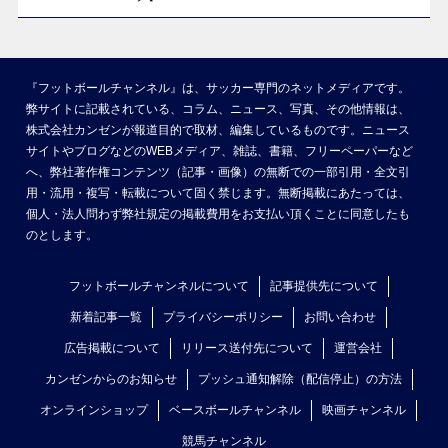
『フットボールチャンネル』は、サッカー専門のネットメディアです。
弊サイトに記載されている、コラム、ニュース、写真、その他情報は、
株式会社カンゼンが報道目的で取材、編集しているものです。ニュース
サイトやブログなどのWEBメディア、雑誌、書籍、フリーペーパーなど
へ、弊社著作権コンテンツ（記事・画像）の無断での一部引用・全文引
用・流用・複写・転載について固く禁じます。無断掲載にあたっては、
個人・法人問わず弊社規定の掲載費用をお支払い頂くことに同意したも
のとします。
フットボールチャンネルについて
記事提供先について
新着記事一覧
プライバシーポリシー
お問い合わせ
広告掲載について
リリース送付先について
運営会社
カンゼンからのお知らせ
プッシュ通知解除（配信停止）の方法
オンラインショップ
ベースボールチャンネル
映画チャンネル
競馬チャンネル