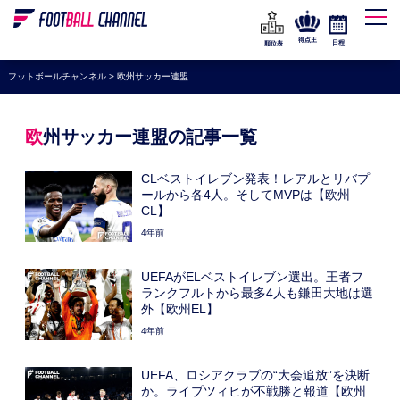
WEリーグ
なでしこジャパン
得点王
日程
順位表
海外サッカー
フットボールチャンネル
>
欧州サッカー連盟
プレミアリーグ
ラ・リーガ
欧州サッカー連盟の記事一覧
セリエA
CLベストイレブン発表！レアルとリバプ
ブンデスリーガ
ールから各4人。そしてMVPは【欧州
CL】
UEFA
4年前
ナショナルチーム
UEFAがELベストイレブン選出。王者フ
高校サッカー
ランクフルトから最多4人も鎌田大地は選
外【欧州EL】
動画
4年前
UEFA、ロシアクラブの“大会追放”を決断
か。ライプツィヒが不戦勝と報道【欧州