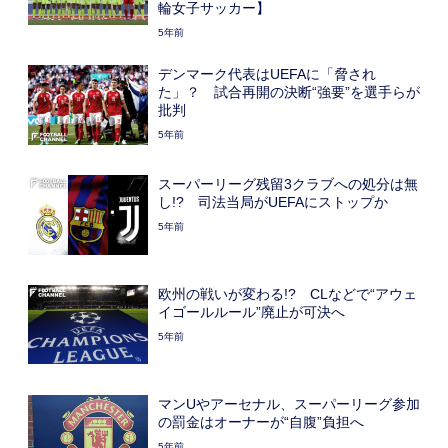
輪女子サッカー】
5年前
デンマーク代表はUEFAに「脅され
た」？ 試合再開の決断“強要”を選手らが
批判
5年前
スーパーリーグ残留3クラブへの処分は無
し!? 司法当局がUEFAにストップか
5年前
欧州の戦いが変わる!? CLなどで“アウェ
イゴールルール”廃止が可決へ
5年前
マンUやアーセナル、スーパーリーグ参加
の罰金はオーナーが“自腹”負担へ
5年前