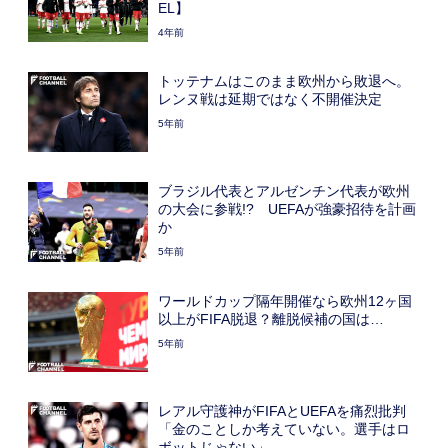
EL】
4年前
トッテナムはこのまま欧州から敗退へ。
レンヌ戦は延期ではなく不開催決定
5年前
ブラジル代表とアルゼンチン代表が欧州
の大会に参戦!? UEFAが強豪招待を計画
か
5年前
ワールドカップ隔年開催なら欧州12ヶ国
以上がFIFA脱退？離脱候補の国は…
5年前
レアル守護神がFIFAとUEFAを痛烈批判
「金のことしか考えていない。選手はロ
ボットじゃない」