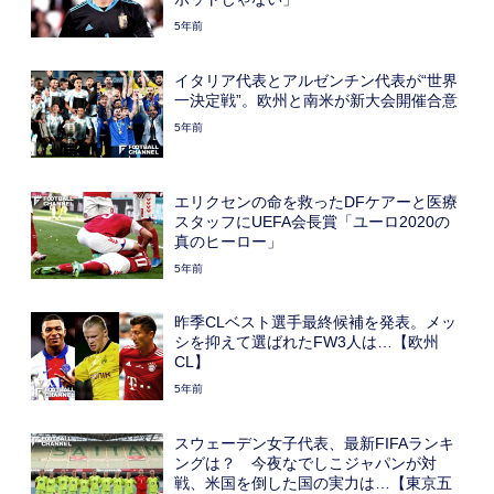
5年前
イタリア代表とアルゼンチン代表が“世界
一決定戦”。欧州と南米が新大会開催合意
5年前
エリクセンの命を救ったDFケアーと医療
スタッフにUEFA会長賞「ユーロ2020の
真のヒーロー」
5年前
昨季CLベスト選手最終候補を発表。メッ
シを抑えて選ばれたFW3人は…【欧州
CL】
5年前
スウェーデン女子代表、最新FIFAランキ
ングは？ 今夜なでしこジャパンが対
戦、米国を倒した国の実力は…【東京五