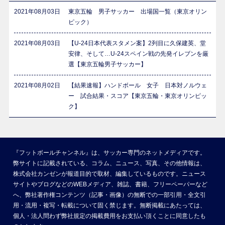
2021年08月03日
東京五輪 男子サッカー 出場国一覧（東京オリン
ピック）
2021年08月03日
【U-24日本代表スタメン案】2列目に久保建英、堂
安律、そして…U-24スペイン戦の先発イレブンを厳
選【東京五輪男子サッカー】
2021年08月02日
【結果速報】ハンドボール 女子 日本対ノルウェ
ー 試合結果・スコア【東京五輪・東京オリンピッ
ク】
『フットボールチャンネル』は、サッカー専門のネットメディアです。
弊サイトに記載されている、コラム、ニュース、写真、その他情報は、
株式会社カンゼンが報道目的で取材、編集しているものです。ニュース
サイトやブログなどのWEBメディア、雑誌、書籍、フリーペーパーなど
へ、弊社著作権コンテンツ（記事・画像）の無断での一部引用・全文引
用・流用・複写・転載について固く禁じます。無断掲載にあたっては、
個人・法人問わず弊社規定の掲載費用をお支払い頂くことに同意したも