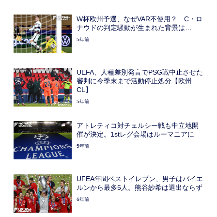
W杯欧州予選、なぜVAR不使用？ C・ロ
ナウドの判定騒動が生まれた背景は…
5年前
UEFA、人種差別発言でPSG戦中止させた
審判に今季末まで活動停止処分【欧州
CL】
5年前
アトレティコ対チェルシー戦も中立地開
催が決定。1stレグ会場はルーマニアに
5年前
UFEA年間ベストイレブン、男子はバイエ
ルンから最多5人。熊谷紗希は選出ならず
6年前