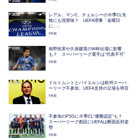
レアル、マンC、チェルシーの今季CL失
格にも現実味？ UEFA理事「金曜日
に…」
5年前
南野拓実や久保建英のW杯出場に影響
も？ スーパーリーグ選手は“代表不可”
5年前
ドルトムントとバイエルンは欧州スーパ
ーリーグ不参加。UEFA支持の立場を明言
5年前
不参加のPSGに今季CL“優勝認定”も？
スーパーリーグ創設にUEFAは断固反対姿
勢
5年前