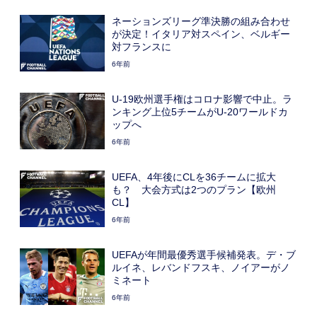
ネーションズリーグ準決勝の組み合わせ
が決定！イタリア対スペイン、ベルギー
対フランスに
6年前
U-19欧州選手権はコロナ影響で中止。ラ
ンキング上位5チームがU-20ワールドカ
ップへ
6年前
UEFA、4年後にCLを36チームに拡大
も？ 大会方式は2つのプラン【欧州
CL】
6年前
UEFAが年間最優秀選手候補発表。デ・ブ
ルイネ、レバンドフスキ、ノイアーがノ
ミネート
6年前