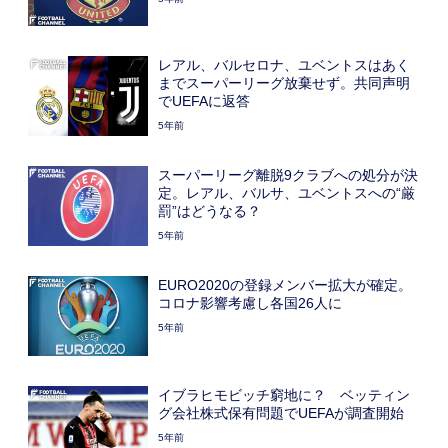
レアル、バルセロナ、ユベントスはあく
までスーパーリーグ放棄せず。共同声明
でUEFAに返答
5年前
スーパーリーグ離脱9クラブへの処分が決
定。レアル、バルサ、ユベントスへの“厳
罰”はどうなる？
5年前
EURO2020の登録メンバー拡大が確定。
コロナ影響考慮し各国26人に
5年前
イブラヒモビッチ窮地に？ ベッティン
グ会社株式保有問題でUEFAが調査開始
5年前