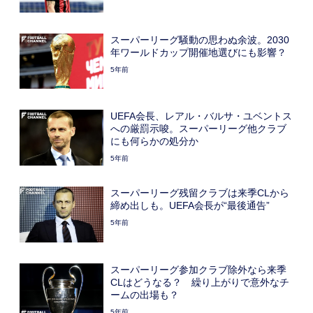
スーパーリーグ騒動の思わぬ余波。2030
年ワールドカップ開催地選びにも影響？
5年前
UEFA会長、レアル・バルサ・ユベントス
への厳罰示唆。スーパーリーグ他クラブ
にも何らかの処分か
5年前
スーパーリーグ残留クラブは来季CLから
締め出しも。UEFA会長が“最後通告”
5年前
スーパーリーグ参加クラブ除外なら来季
CLはどうなる？ 繰り上がりで意外なチ
ームの出場も？
5年前