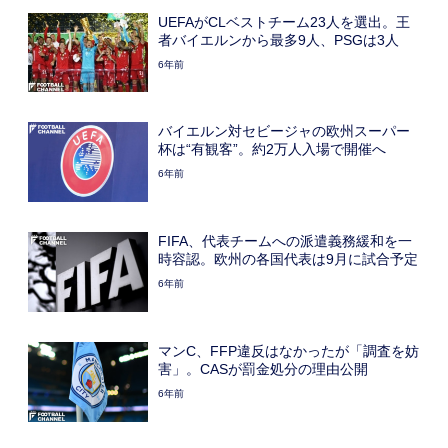
UEFAがCLベストチーム23人を選出。王
者バイエルンから最多9人、PSGは3人
6年前
バイエルン対セビージャの欧州スーパー
杯は“有観客”。約2万人入場で開催へ
6年前
FIFA、代表チームへの派遣義務緩和を一
時容認。欧州の各国代表は9月に試合予定
6年前
マンC、FFP違反はなかったが「調査を妨
害」。CASが罰金処分の理由公開
6年前