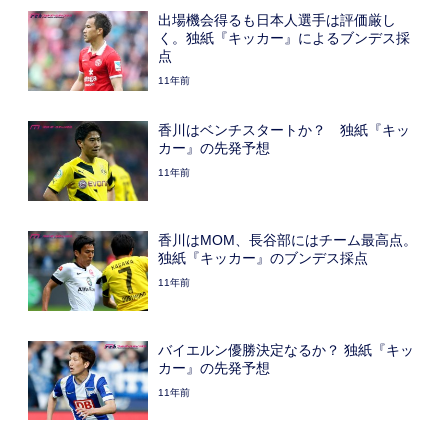
出場機会得るも日本人選手は評価厳し
く。独紙『キッカー』によるブンデス採
点
11年前
香川はベンチスタートか？ 独紙『キッ
カー』の先発予想
11年前
香川はMOM、長谷部にはチーム最高点。
独紙『キッカー』のブンデス採点
11年前
バイエルン優勝決定なるか？ 独紙『キッ
カー』の先発予想
11年前