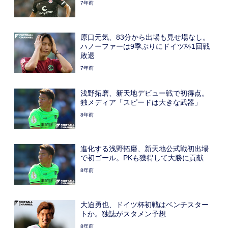
7年前
原口元気、83分から出場も見せ場なし。
ハノーファーは9季ぶりにドイツ杯1回戦
敗退
7年前
浅野拓磨、新天地デビュー戦で初得点。
独メディア「スピードは大きな武器」
8年前
進化する浅野拓磨、新天地公式戦初出場
で初ゴール。PKも獲得して大勝に貢献
8年前
大迫勇也、ドイツ杯初戦はベンチスター
トか。独誌がスタメン予想
8年前