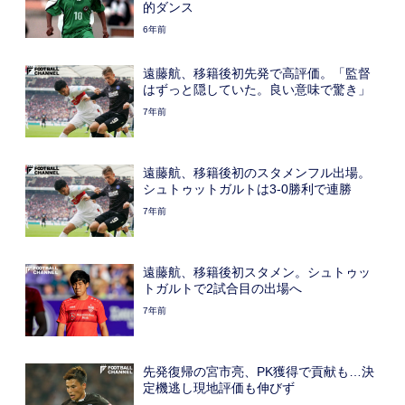
的ダンス
6年前
遠藤航、移籍後初先発で高評価。「監督
はずっと隠していた。良い意味で驚き」
7年前
遠藤航、移籍後初のスタメンフル出場。
シュトゥットガルトは3-0勝利で連勝
7年前
遠藤航、移籍後初スタメン。シュトゥッ
トガルトで2試合目の出場へ
7年前
先発復帰の宮市亮、PK獲得で貢献も…決
定機逃し現地評価も伸びず