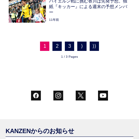
バイエルン戦に挑む香川は先発予想。独
紙『キッカー』による週末の予想メンバ
ー
11年前
1
2
3
⟩
⟩⟩
1 / 3 Pages
KANZENからのお知らせ