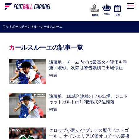
WEリーグ
なでしこジャパン
得点王
日程
順位表
海外サッカー
フットボールチャンネル
>
カールスルーエ
プレミアリーグ
ラ・リーガ
カールスルーエの記事一覧
セリエA
遠藤航、チーム内では最高タイ評価も手
ブンデスリーガ
痛い敗戦。次節は警告累積で出場停止
6年前
UEFA
ナショナルチーム
遠藤航、18試合連続のフル出場。シュト
高校サッカー
ゥットガルトは1-2敗戦で3位転落
6年前
動画
クロップが選んだ“ブンデス歴代ベストゴ
ール”。ナイジェリア10番オコチャの芸術