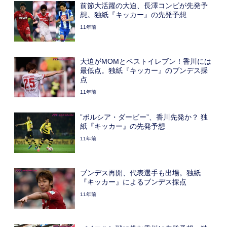
前節大活躍の大迫、長澤コンビが先発予
想。独紙『キッカー』の先発予想
11年前
大迫がMOMとベストイレブン！香川には
最低点。独紙『キッカー』のブンデス採
点
11年前
”ボルシア・ダービー”、香川先発か？ 独
紙『キッカー』の先発予想
11年前
ブンデス再開、代表選手も出場。独紙
『キッカー』によるブンデス採点
11年前