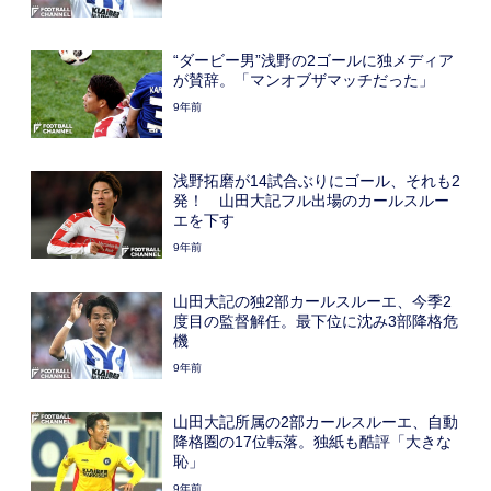
“ダービー男”浅野の2ゴールに独メディア
が賛辞。「マンオブザマッチだった」
9年前
浅野拓磨が14試合ぶりにゴール、それも2
発！ 山田大記フル出場のカールスルー
エを下す
9年前
山田大記の独2部カールスルーエ、今季2
度目の監督解任。最下位に沈み3部降格危
機
9年前
山田大記所属の2部カールスルーエ、自動
降格圏の17位転落。独紙も酷評「大きな
恥」
9年前