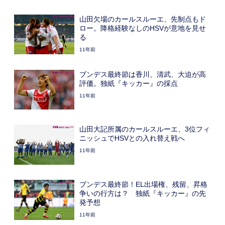
山田欠場のカールスルーエ、先制点もド
ロー。降格経験なしのHSVが意地を見せ
る
11年前
ブンデス最終節は香川、清武、大迫が高
評価。独紙『キッカー』の採点
11年前
山田大記所属のカールスルーエ、3位フィ
ニッシュでHSVとの入れ替え戦へ
11年前
ブンデス最終節！EL出場権、残留、昇格
争いの行方は？ 独紙『キッカー』の先
発予想
11年前