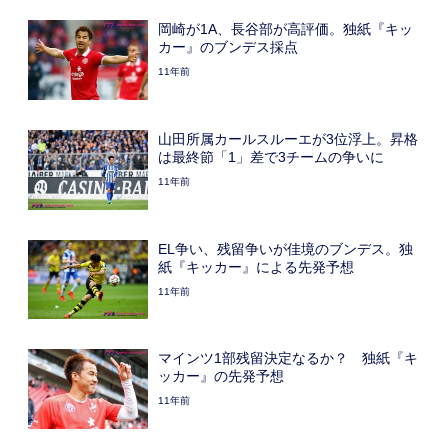
岡崎が1A、長谷部が高評価。独紙『キッ
カー』のブンデス採点
11年前
山田所属カールスルーエが3位浮上。昇格
は最終節「1」差で3チームの争いに
11年前
EL争い、残留争いが佳境のブンデス。独
紙『キッカー』による先発予想
11年前
マインツ1部残留決定なるか？ 独紙『キ
ッカー』の先発予想
11年前