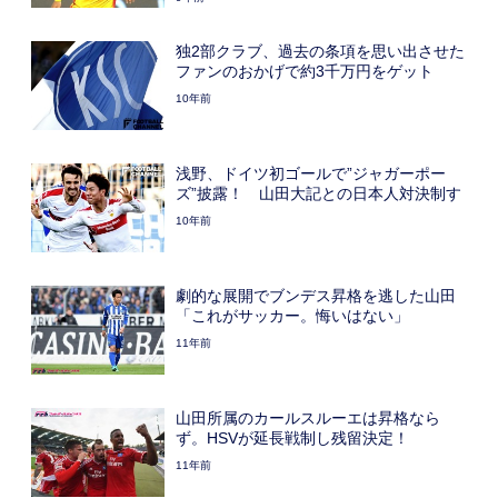
独2部クラブ、過去の条項を思い出させた
ファンのおかげで約3千万円をゲット
10年前
浅野、ドイツ初ゴールで”ジャガーポー
ズ”披露！ 山田大記との日本人対決制す
10年前
劇的な展開でブンデス昇格を逃した山田
「これがサッカー。悔いはない」
11年前
山田所属のカールスルーエは昇格なら
ず。HSVが延長戦制し残留決定！
11年前