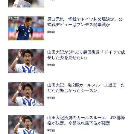
原口元気、怪我でドイツ杯欠場決定。公
式戦デビューはブンデス開幕戦か
8年前
山田大記が3年ぶり磐田復帰「ドイツで成
長した姿を見せたい」
9年前
山田大記、独2部カールスルーエ退団「た
だただ悔しかったシーズン」
9年前
山田大記所属のカールスルーエ、独3部降
格が決定。今節敗れ最下位が確定
9年前