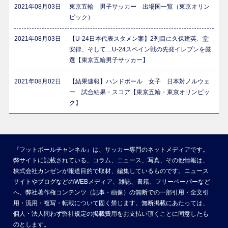
2021年08月03日
東京五輪 男子サッカー 出場国一覧（東京オリン
ピック）
2021年08月03日
【U-24日本代表スタメン案】2列目に久保建英、堂
安律、そして…U-24スペイン戦の先発イレブンを厳
選【東京五輪男子サッカー】
2021年08月02日
【結果速報】ハンドボール 女子 日本対ノルウェ
ー 試合結果・スコア【東京五輪・東京オリンピッ
ク】
『フットボールチャンネル』は、サッカー専門のネットメディアです。
弊サイトに記載されている、コラム、ニュース、写真、その他情報は、
株式会社カンゼンが報道目的で取材、編集しているものです。ニュース
サイトやブログなどのWEBメディア、雑誌、書籍、フリーペーパーなど
へ、弊社著作権コンテンツ（記事・画像）の無断での一部引用・全文引
用・流用・複写・転載について固く禁じます。無断掲載にあたっては、
個人・法人問わず弊社規定の掲載費用をお支払い頂くことに同意したも
のとします。