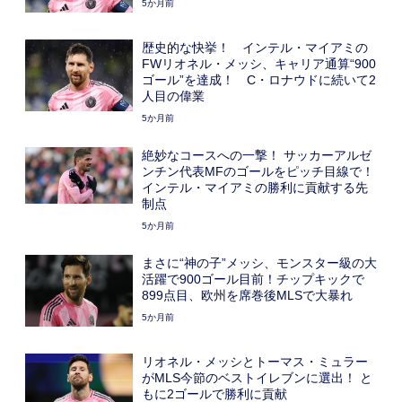
5か月前
歴史的な快挙！ インテル・マイアミの
FWリオネル・メッシ、キャリア通算“900
ゴール”を達成！ C・ロナウドに続いて2
人目の偉業
5か月前
絶妙なコースへの一撃！ サッカーアルゼ
ンチン代表MFのゴールをピッチ目線で！
インテル・マイアミの勝利に貢献する先
制点
5か月前
まさに“神の子”メッシ、モンスター級の大
活躍で900ゴール目前！チップキックで
899点目、欧州を席巻後MLSで大暴れ
5か月前
リオネル・メッシとトーマス・ミュラー
がMLS今節のベストイレブンに選出！ と
もに2ゴールで勝利に貢献