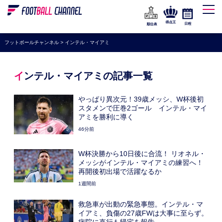
WEリーグ
なでしこジャパン
得点王
日程
順位表
海外サッカー
フットボールチャンネル
>
インテル・マイアミ
プレミアリーグ
ラ・リーガ
インテル・マイアミの記事一覧
セリエA
やっぱり異次元！39歳メッシ、W杯後初
ブンデスリーガ
スタメンで圧巻2ゴール インテル・マイ
アミを勝利に導く
UEFA
46分前
ナショナルチーム
W杯決勝から10日後に合流！ リオネル・
高校サッカー
メッシがインテル・マイアミの練習へ！
再開後初出場で活躍なるか
動画
1週間前
救急車が出動の緊急事態。インテル・マ
イアミ、負傷の27歳FWは大事に至らず。
病院に直行も帰宅を報告