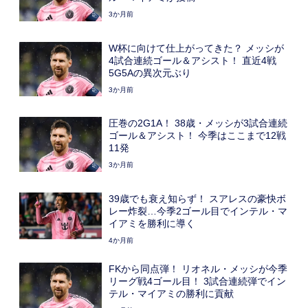
3か月前
W杯に向けて仕上がってきた？ メッシが
4試合連続ゴール＆アシスト！ 直近4戦
5G5Aの異次元ぶり
3か月前
圧巻の2G1A！ 38歳・メッシが3試合連続
ゴール＆アシスト！ 今季はここまで12戦
11発
3か月前
39歳でも衰え知らず！ スアレスの豪快ボ
レー炸裂…今季2ゴール目でインテル・マ
イアミを勝利に導く
4か月前
FKから同点弾！ リオネル・メッシが今季
リーグ戦4ゴール目！ 3試合連続弾でイン
テル・マイアミの勝利に貢献