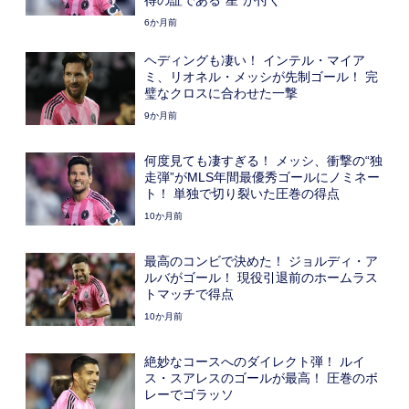
得の証である“星”が付く
6か月前
ヘディングも凄い！ インテル・マイア
ミ、リオネル・メッシが先制ゴール！ 完
璧なクロスに合わせた一撃
9か月前
何度見ても凄すぎる！ メッシ、衝撃の“独
走弾”がMLS年間最優秀ゴールにノミネー
ト！ 単独で切り裂いた圧巻の得点
10か月前
最高のコンビで決めた！ ジョルディ・ア
ルバがゴール！ 現役引退前のホームラス
トマッチで得点
10か月前
絶妙なコースへのダイレクト弾！ ルイ
ス・スアレスのゴールが最高！ 圧巻のボ
レーでゴラッソ