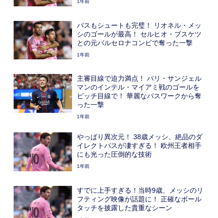
1年前
パスもシュートも完璧！ リオネル・メッ
シのゴールが最高！ セルヒオ・ブスケツ
との元バルセロナコンビで奪った一撃
1年前
主審目線で迫力満点！ パリ・サンジェル
マンのインテル・マイアミ戦のゴールを
ピッチ目線で！ 華麗なパスワークから奪
った一撃
1年前
やっぱり異次元！ 38歳メッシ、絶品のダ
イレクトパスが凄すぎる！ 欧州王者相手
にも光った圧倒的な技術
1年前
すでに上手すぎる！当時9歳、メッシのリ
フティング映像が話題に！ 正確なボール
タッチを披露した貴重なシーン