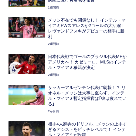
1週間前
メッシ不在でも関係なし！ インテル・マ
イアミFWスアレスが2ゴールの大活躍！
レヴァンドフスキがデビューの相手に勝
利
2週間前
日本代表戦でゴールのブラジル代表MFが
アメリカへ！ カゼミーロ、MLSのインテ
ル・マイアミ移籍が決定
2週間前
サッカーアルゼンチン代表に朗報！？ リ
オネル・メッシは大事に至らず。インテ
ル・マイアミ暫定指揮官は｢彼は疲れてい
る｣
2か月前
相手4人翻弄のドリブル…メッシの上手す
ぎるアシストをピッチレベルで！ インテ
ル・マイアミが投稿