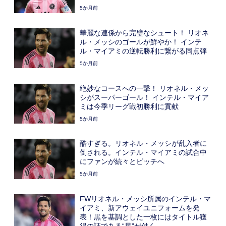
5か月前
華麗な連係から完璧なシュート！ リオネ
ル・メッシのゴールが鮮やか！ インテ
ル・マイアミの逆転勝利に繋がる同点弾
5か月前
絶妙なコースへの一撃！ リオネル・メッ
シがスーパーゴール！ インテル・マイア
ミは今季リーグ戦初勝利に貢献
5か月前
酷すぎる。リオネル・メッシが乱入者に
倒される。インテル・マイアミの試合中
にファンが続々とピッチへ
5か月前
FWリオネル・メッシ所属のインテル・マ
イアミ、新アウェイユニフォームを発
表！黒を基調とした一枚にはタイトル獲