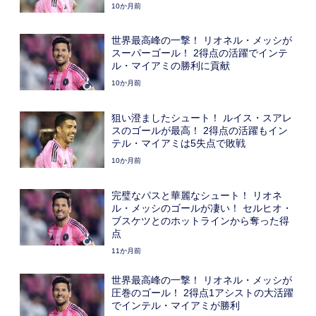
10か月前
世界最高峰の一撃！ リオネル・メッシが
スーパーゴール！ 2得点の活躍でインテ
ル・マイアミの勝利に貢献
10か月前
狙い澄ましたシュート！ ルイス・スアレ
スのゴールが最高！ 2得点の活躍もイン
テル・マイアミは5失点で敗戦
10か月前
完璧なパスと華麗なシュート！ リオネ
ル・メッシのゴールが凄い！ セルヒオ・
ブスケツとのホットラインから奪った得
点
11か月前
世界最高峰の一撃！ リオネル・メッシが
圧巻のゴール！ 2得点1アシストの大活躍
でインテル・マイアミが勝利