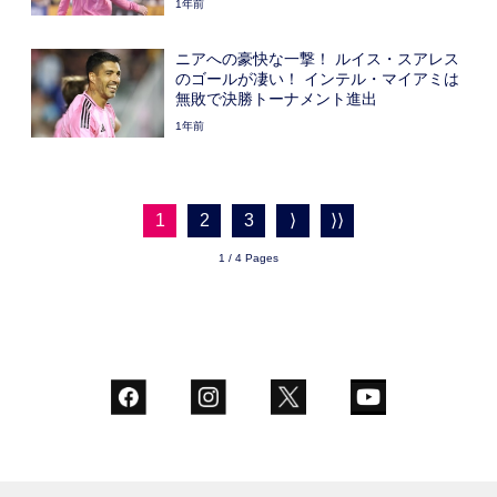
1年前
ニアへの豪快な一撃！ ルイス・スアレス
のゴールが凄い！ インテル・マイアミは
無敗で決勝トーナメント進出
1年前
1
2
3
⟩
⟩⟩
1 / 4 Pages