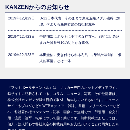
KANZENからのお知らせ
2019年12月29日
U-22日本代表、今のままで東京五輪メダル獲得は無
理。何よりも森保監督の負担軽減を
2019年12月23日
中島翔哉はポルトに不可欠な存在へ。戦術に組み込
まれた背番号10の明らかな進化
2019年12月23日
本田圭佑に突き付けられる2択。古巣戦欠場理由「個
人的事情」とは一体…
『フットボールチャンネル』は、サッカー専門のネットメディアです。
弊サイトに記載されている、コラム、ニュース、写真、その他情報は、
株式会社カンゼンが報道目的で取材、編集しているものです。ニュース
サイトやブログなどのWEBメディア、雑誌、書籍、フリーペーパーなど
へ、弊社著作権コンテンツ（記事・画像）の無断での一部引用・全文引
用・流用・複写・転載について固く禁じます。無断掲載にあたっては、
個人・法人問わず弊社規定の掲載費用をお支払い頂くことに同意したも