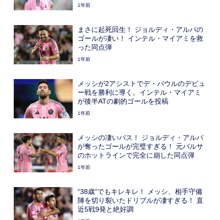
1年前
まさに起死回生！ ジョルディ・アルバの
ゴールが凄い！ インテル・マイアミを救
った同点弾
1年前
メッシが2アシストでデ・パウルのデビュ
ー戦を勝利に導く。インテル・マイアミ
が後半ATの劇的ゴールを投稿
1年前
メッシの凄いパス！ ジョルディ・アルバ
が奪ったゴールが完璧すぎる！ 元バルサ
のホットラインで完全に崩した同点弾
1年前
“38歳”でもキレキレ！ メッシ、相手守備
陣を切り裂いたドリブルが凄すぎる！ 直
近5戦9発と絶好調