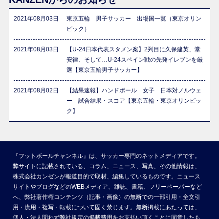
2021年08月03日
東京五輪 男子サッカー 出場国一覧（東京オリン
ピック）
2021年08月03日
【U-24日本代表スタメン案】2列目に久保建英、堂
安律、そして…U-24スペイン戦の先発イレブンを厳
選【東京五輪男子サッカー】
2021年08月02日
【結果速報】ハンドボール 女子 日本対ノルウェ
ー 試合結果・スコア【東京五輪・東京オリンピッ
ク】
『フットボールチャンネル』は、サッカー専門のネットメディアです。
弊サイトに記載されている、コラム、ニュース、写真、その他情報は、
株式会社カンゼンが報道目的で取材、編集しているものです。ニュース
サイトやブログなどのWEBメディア、雑誌、書籍、フリーペーパーなど
へ、弊社著作権コンテンツ（記事・画像）の無断での一部引用・全文引
用・流用・複写・転載について固く禁じます。無断掲載にあたっては、
個人・法人問わず弊社規定の掲載費用をお支払い頂くことに同意したも