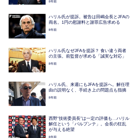
8年前
ハリル氏が提訴。被告は田嶋会長とJFAの
両名。1円の慰謝料と謝罪広告求める
8年前
ハリル氏なぜJFAを提訴？ 食い違う両者
の主張。前監督が求める「誠実な対応」
8年前
ハリル氏、来週にもJFAを提訴へ。解任理
由の説明なく、手続き上の問題点も指摘
8年前
西野“技術委員長”は一定の評価も…ハリル
解任という「パルプンテ」。会長の狂乱
が与える絶望
8年前