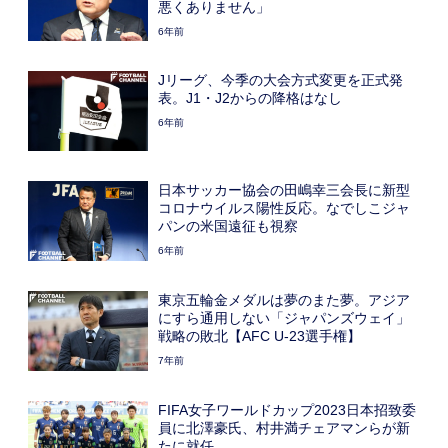
悪くありません」
6年前
Jリーグ、今季の大会方式変更を正式発
表。J1・J2からの降格はなし
6年前
日本サッカー協会の田嶋幸三会長に新型
コロナウイルス陽性反応。なでしこジャ
パンの米国遠征も視察
6年前
東京五輪金メダルは夢のまた夢。アジア
にすら通用しない「ジャパンズウェイ」
戦略の敗北【AFC U-23選手権】
7年前
FIFA女子ワールドカップ2023日本招致委
員に北澤豪氏、村井満チェアマンらが新
たに就任