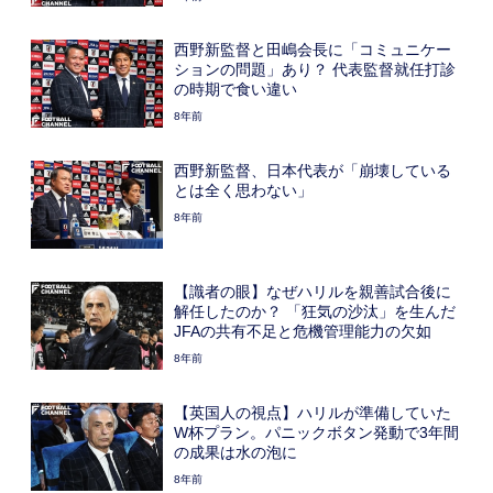
西野新監督と田嶋会長に「コミュニケー
ションの問題」あり？ 代表監督就任打診
の時期で食い違い
8年前
西野新監督、日本代表が「崩壊している
とは全く思わない」
8年前
【識者の眼】なぜハリルを親善試合後に
解任したのか？ 「狂気の沙汰」を生んだ
JFAの共有不足と危機管理能力の欠如
8年前
【英国人の視点】ハリルが準備していた
W杯プラン。パニックボタン発動で3年間
の成果は水の泡に
8年前