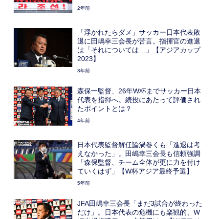
2年前
「浮かれたらダメ」サッカー日本代表敗
退に田嶋幸三会長が苦言。指揮官の進退
は「それについては…」【アジアカップ
2023】
3年前
森保一監督、26年W杯までサッカー日本
代表を指揮へ。続投にあたって評価され
たポイントとは？
4年前
日本代表監督解任論渦巻くも「進退は考
えなかった」。田嶋幸三会長も信頼強調
「森保監督、チーム全体が更に力を付け
ていくはず」【W杯アジア最終予選】
5年前
JFA田嶋幸三会長「まだ3試合が終わった
だけ」。日本代表の危機にも楽観的、W