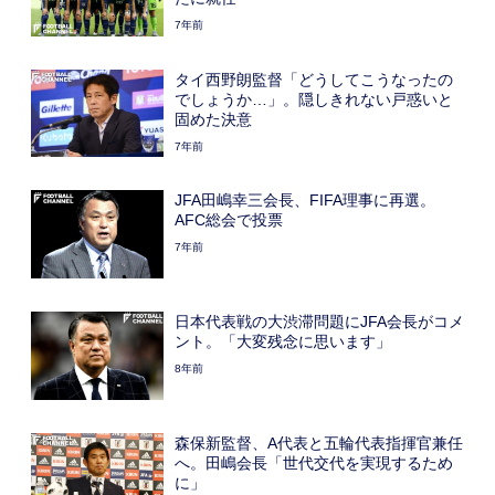
7年前
タイ西野朗監督「どうしてこうなったの
でしょうか…」。隠しきれない戸惑いと
固めた決意
7年前
JFA田嶋幸三会長、FIFA理事に再選。
AFC総会で投票
7年前
日本代表戦の大渋滞問題にJFA会長がコメ
ント。「大変残念に思います」
8年前
森保新監督、A代表と五輪代表指揮官兼任
へ。田嶋会長「世代交代を実現するため
に」