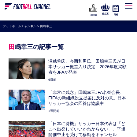
WEリーグ
なでしこジャパン
得点王
日程
順位表
海外サッカー
フットボールチャンネル
>
田嶋幸三
プレミアリーグ
ラ・リーガ
田嶋幸三の記事一覧
セリエA
澤穂希氏、今西和男氏、田嶋幸三氏が日
ブンデスリーガ
本サッカー殿堂入り決定 2026年度掲額
者をJFAが発表
UEFA
6日前
ナショナルチーム
「非常に残念」田嶋幸三JFA名誉会長、
FIFAの新組織設立提案に反対の意。日本
高校サッカー
サッカー協会の回答は協議中
動画
1週間前
「日本に待機」サッカー日本代表は「ど
こへ出発していいかわからない」。平壌
開催中止を受けて移動をキャンセル