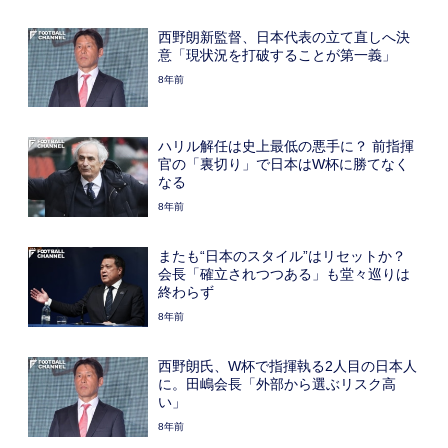
西野朗新監督、日本代表の立て直しへ決
意「現状況を打破することが第一義」
8年前
ハリル解任は史上最低の悪手に？ 前指揮
官の「裏切り」で日本はW杯に勝てなく
なる
8年前
またも“日本のスタイル”はリセットか？
会長「確立されつつある」も堂々巡りは
終わらず
8年前
西野朗氏、W杯で指揮執る2人目の日本人
に。田嶋会長「外部から選ぶリスク高
い」
8年前