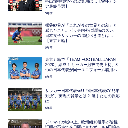
杯出場権獲得への皮算用は…【W杯アジ
ア最終予選】
5年前
熊谷紗希が「これが今の世界との差」と
感じたこと。ピッチ内外に認識のズレ、
日本女子サッカーの進むべき道とは…
【東京五輪】
5年前
東京五輪で「TEAM FOOTBALL JAPAN
2020」結成！ サッカー競技で史上初、3
つの日本代表が同一ユニフォーム着用へ
5年前
サッカー日本代表vsU-24日本代表の“兄弟
対決”、実現の背景とは？ 選手たちの反応
は…
5年前
ジャマイカ戦中止。欧州組10選手が陰性
証明の不備で来日間に合わず…JFA田嶋会