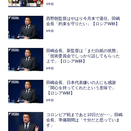
8年前
西野朗監督はやはり今月末で退任。田嶋
会長「約束を守りたい」【ロシアW杯】
8年前
田嶋会長、新監督は「まだ白紙の状態」
「技術委員会でしっかり話してもらった
上で」【ロシアW杯】
8年前
田嶋会長、日本代表嫌いの人にも感謝
「関心を持ってくれたという意味で」
【ロシアW杯】
8年前
コロンビア戦まであと10日だが･･･。田嶋
会長、準備期間は「十分だと思っていま
す」