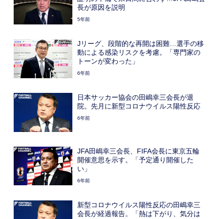
長が原因を説明
5年前
Jリーグ、段階的な再開は困難…選手の移
動による感染リスクを考慮。「専門家の
トーンが変わった」
6年前
日本サッカー協会の田嶋幸三会長が退
院。先月に新型コロナウイルス陽性反応
6年前
JFA田嶋幸三会長、FIFA会長に東京五輪
開催意思を示す。「予定通り開催した
い」
6年前
新型コロナウイルス陽性反応の田嶋幸三
会長が経過報告。「熱は下がり、気分は