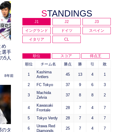
STANDINGS
J1
J2
J3
イングランド
ドイツ
スペイン
イタリア
CL
とめ
た選手
順位
スコア
得点王
の5人
順位
チーム名
勝点
勝
引
敗
Kashima
1
45
13
4
1
8年前
Antlers
2
FC Tokyo
37
9
6
3
Machida
3
37
8
8
2
Zelvia
Kawasaki
4
28
7
4
7
Frontale
5
Tokyo Verdy
28
7
4
7
Urawa Red
6
25
7
4
7
部のタ
Diamonds