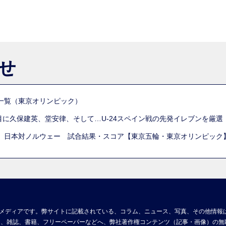
らせ
一覧（東京オリンピック）
列目に久保建英、堂安律、そして…U-24スペイン戦の先発イレブンを厳
 日本対ノルウェー 試合結果・スコア【東京五輪・東京オリンピック
メディアです。弊サイトに記載されている、コラム、ニュース、写真、その他情報
ア、雑誌、書籍、フリーペーパーなどへ、弊社著作権コンテンツ（記事・画像）の無