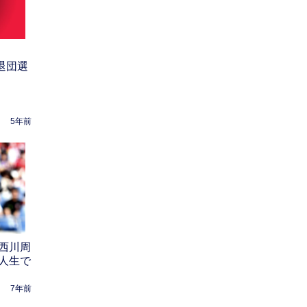
・退団選
5年前
西川周
人生で
7年前