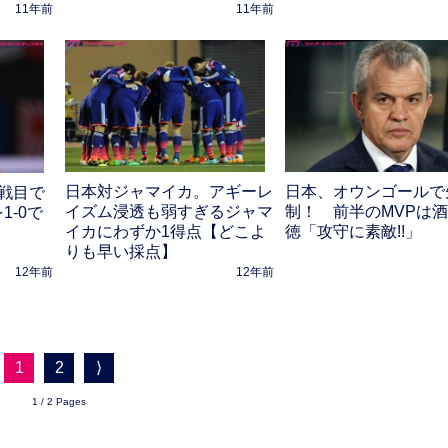
11年前
11年前
日本対ジャマイカ。アギーレ
日本、オウンゴールで
戦目で
イズム浸透も弱すぎるジャマ
制！ 前半のMVPは
1-0で
イカにわずか1得点【どこよ
徳「攻守に素敵!!」
りも早い採点】
12年前
12年前
1
2
⟩
1 / 2 Pages