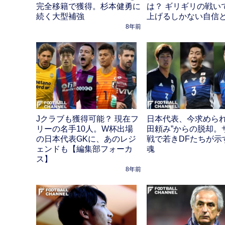
完全移籍で獲得。杉本健勇に
は？ ギリギリの戦い
続く大型補強
上げるしかない自信
8年前
Jクラブも獲得可能？ 現在フ
日本代表、今求められ
リーの名手10人。W杯出場
田頼み”からの脱却。
の日本代表GKに、あのレジ
戦で若きDFたちが示
ェンドも【編集部フォーカ
魂
ス】
8年前