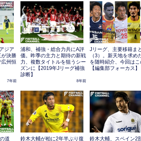
アジア
浦和、補強・総合力共にA評
Jリーグ、主要移籍ま
三が決勝
価。昨季の主力と期待の新戦
（3）。新天地を求め
で広州恒
力、複数タイトルを狙うシー
を随時紹介、今回はこ
ズンに【2019年Jリーグ補強
【編集部フォーカス】
診断】
7年前
8年前
復の道
鈴木大輔が柏に2年半ぶり復
鈴木大輔、スペイン2