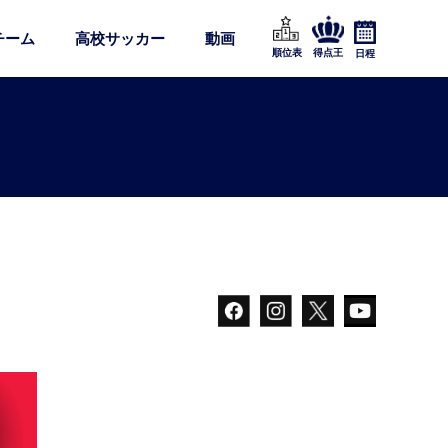
チーム
高校サッカー
動画
順位表
得点王
日程