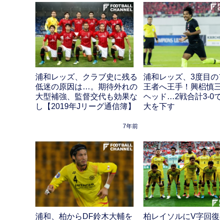
浦和レッズ、クラブ史に残る
浦和レッズ、3度目の
低迷の原因は…。期待外れの
王者へ王手！興梠慎
大型補強、監督交代も効果な
ヘッド…2戦合計3-0
し【2019年Jリーグ通信簿】
大を下す
7年前
浦和、柏からDF鈴木大輔を
柏レイソルにV字回