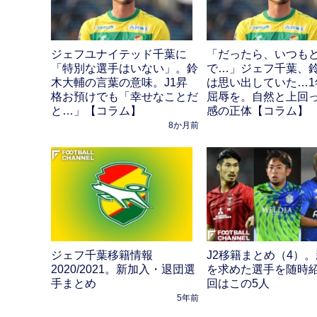
ジェフユナイテッド千葉に
「だったら、いつも
「特別な選手はいない」。鈴
で…」ジェフ千葉、
木大輔の言葉の意味。J1昇
は思い出していた…1
格お預けでも「幸せなことだ
屈辱を。自然と上回
と…」【コラム】
感の正体【コラム】
8か月前
ジェフ千葉移籍情報
J2移籍まとめ（4）
2020/2021。新加入・退団選
を求めた選手を随時
手まとめ
回はこの5人
5年前