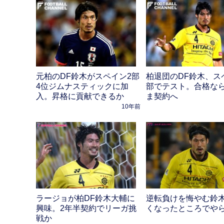
元柏のDF鈴木がスペイン2部
柏退団のDF鈴木、ス
4位ジムナスティックに加
部でテスト。合格な
入。昇格に貢献できるか
ま契約へ
10年前
ラージョが柏DF鈴木大輔に
逆転負けを悔やむ鈴
興味。2年半契約でリーガ挑
くなったところでや
戦か