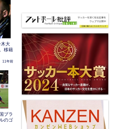
鈴木大
。移籍
11年前
国ブラ
ルのゴ