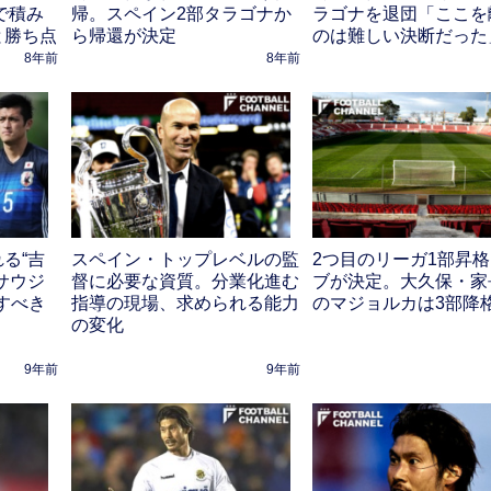
で積み
帰。スペイン2部タラゴナか
ラゴナを退団「ここを
と勝ち点
ら帰還が決定
のは難しい決断だった
8年前
8年前
る“吉
スペイン・トップレベルの監
2つ目のリーガ1部昇
サウジ
督に必要な資質。分業化進む
ブが決定。大久保・家
すべき
指導の現場、求められる能力
のマジョルカは3部降
の変化
9年前
9年前