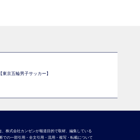
選【東京五輪男子サッカー】
】
は、株式会社カンゼンが報道目的で取材、編集している
断での一部引用・全文引用・流用・複写・転載について