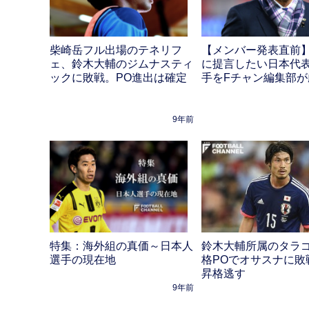
柴崎岳フル出場のテネリフ
【メンバー発表直前
ェ、鈴木大輔のジムナスティ
に提言したい日本代表
ックに敗戦。PO進出は確定
手をFチャン編集部が
9年前
特集：海外組の真価～日本人
鈴木大輔所属のタラ
選手の現在地
格POでオサスナに敗
昇格逃す
9年前