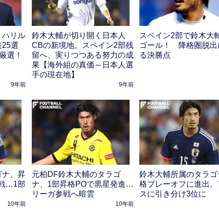
】ハリル
鈴木大輔が切り開く日本人
スペイン2部で鈴木大
25選
CBの新境地。スペイン2部残
ゴール！ 降格圏脱出
厳選！
留へ、実りつつある努力の成
る決勝点
果【海外組の真価～日本人選
手の現在地】
9年前
9年前
ゴナ、昇
元柏DF鈴木大輔のタラゴ
鈴木大輔所属のタラゴ
戦…1部
ナ、1部昇格POで黒星発進…
格プレーオフに進出。
リーガ参戦へ暗雲
スに引き分け3位に
10年前
10年前