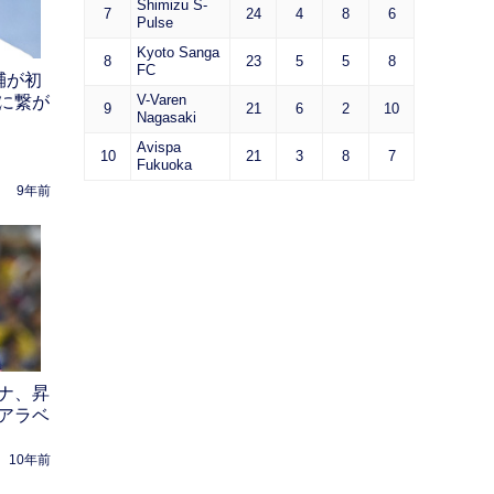
Shimizu S-
7
24
4
8
6
Pulse
Kyoto Sanga
8
23
5
5
8
FC
輔が初
V-Varen
に繋が
9
21
6
2
10
Nagasaki
Avispa
10
21
3
8
7
Fukuoka
9年前
ナ、昇
アラベ
10年前