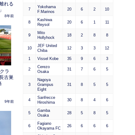
離れる
Yokohama
7
20
6
2
10
」
F.Marinos
8年前
Kashiwa
8
20
6
1
11
Reysol
Mito
9
18
2
8
8
Hollyhock
JEF United
10
12
3
3
12
Chiba
1
Vissel Kobe
35
9
6
3
Cerezo
2
31
7
6
5
格クラ
Osaka
長古巣
Nagoya
格
3
Grampus
31
8
5
5
Eight
Sanfrecce
4
30
8
4
6
9年前
Hiroshima
Gamba
5
28
5
8
5
Osaka
Fagiano
6
26
6
6
6
Okayama FC