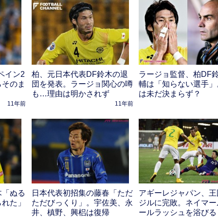
ペイン2
柏、元日本代表DF鈴木の退
ラージョ監督、柏DF
らそのま
団を発表。ラージョ関心の噂
輔は「知らない選手」
も…理由は明かされず
は未だ決まらず？
11年前
11年前
アギーレジャパン、王
木「ぬる
日本代表初招集の藤春「ただ
ジルに完敗。ネイマー
られた」
ただびっくり」。宇佐美、永
ールラッシュを浴びる
井、槙野、興梠は復帰