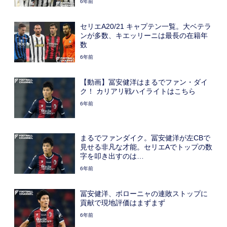
6年前
セリエA20/21 キャプテン一覧。大ベテラ
ンが多数、キエッリーニは最長の在籍年
数
6年前
【動画】冨安健洋はまるでファン・ダイ
ク！ カリアリ戦ハイライトはこちら
6年前
まるでファンダイク。冨安健洋が左CBで
見せる非凡な才能。セリエAでトップの数
字を叩き出すのは…
6年前
冨安健洋、ボローニャの連敗ストップに
貢献で現地評価はまずまず
6年前