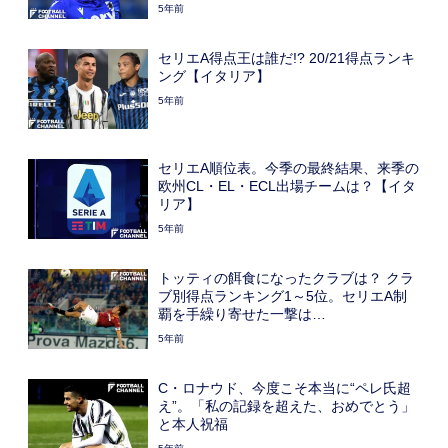
5年前
セリエA得点王は誰だ!? 20/21得点ランキ
ング【イタリア】
5年前
セリエA順位表。今季の最終結果、来季の
欧州CL・EL・ECL出場チームは？【イタ
リア】
5年前
トッティの餌食になったクラブは？ クラ
ブ別得点ランキング1～5位。セリエA制
覇を手繰り寄せた一撃は…
5年前
C・ロナウド、今度こそ本当に“ペレ氏超
え”。「私の記録を超えた、おめでとう」
と本人祝福