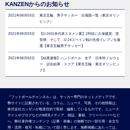
KANZENからのお知らせ
2021年08月03日
東京五輪 男子サッカー 出場国一覧（東京オリン
ピック）
2021年08月03日
【U-24日本代表スタメン案】2列目に久保建英、堂
安律、そして…U-24スペイン戦の先発イレブンを厳
選【東京五輪男子サッカー】
2021年08月02日
【結果速報】ハンドボール 女子 日本対ノルウェ
ー 試合結果・スコア【東京五輪・東京オリンピッ
ク】
『フットボールチャンネル』は、サッカー専門のネットメディアです。
弊サイトに記載されている、コラム、ニュース、写真、その他情報は、
株式会社カンゼンが報道目的で取材、編集しているものです。ニュース
サイトやブログなどのWEBメディア、雑誌、書籍、フリーペーパーなど
へ、弊社著作権コンテンツ（記事・画像）の無断での一部引用・全文引
用・流用・複写・転載について固く禁じます。無断掲載にあたっては、