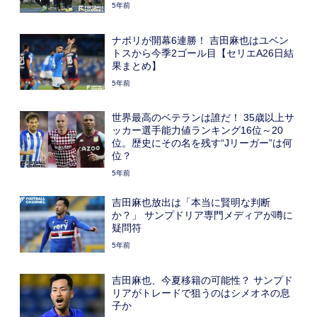
5年前
ナポリが開幕6連勝！ 吉田麻也はユベン
トスから今季2ゴール目【セリエA26日結
果まとめ】
5年前
世界最高のベテランは誰だ！ 35歳以上サ
ッカー選手能力値ランキング16位～20
位。歴史にその名を残す“Jリーガー”は何
位？
5年前
吉田麻也放出は「本当に賢明な判断
か？」 サンプドリア専門メディアが噂に
疑問符
5年前
吉田麻也、今夏移籍の可能性？ サンプド
リアがトレードで狙うのはシメオネの息
子か