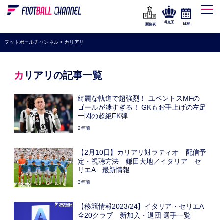
WEリーグ
なでしこジャパン
得点王
日程
順位表
海外サッカー
フットボールチャンネル
>
カリアリ
プレミアリーグ
ラ・リーガ
カリアリの記事一覧
セリエA
綺麗な軌道で超強烈！ ユベントスMFの
ブンデスリーガ
ゴールが凄すぎる！ GKもお手上げの左足
一閃の超絶FK弾
UEFA
2年前
ナショナルチーム
【2月10日】カリアリ対ラティオ 配信予
高校サッカー
定・視聴方法 鎌田大地／イタリア セ
リエA 最新情報
動画
3年前
【移籍情報2023/24】イタリア・セリエA
全20クラブ 新加入・退団 選手一覧