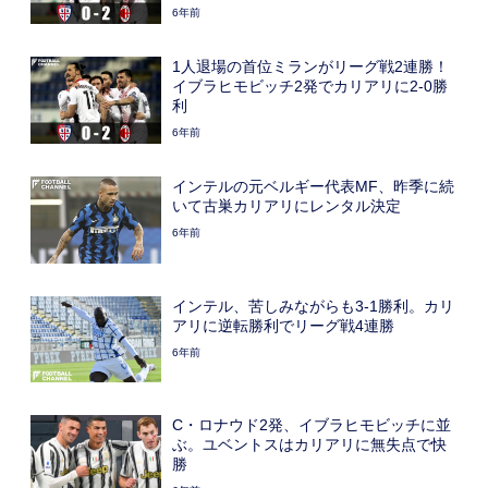
6年前
1人退場の首位ミランがリーグ戦2連勝！
イブラヒモビッチ2発でカリアリに2-0勝
利
6年前
インテルの元ベルギー代表MF、昨季に続
いて古巣カリアリにレンタル決定
6年前
インテル、苦しみながらも3-1勝利。カリ
アリに逆転勝利でリーグ戦4連勝
6年前
C・ロナウド2発、イブラヒモビッチに並
ぶ。ユベントスはカリアリに無失点で快
勝