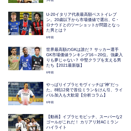
5年前
U-20イタリア代表最高額ベストイレブ
ン。20歳以下から市場価値で選出、C・
ロナウドとのツーショットが問題となっ
た男とは？
6年前
世界最高額のGKは誰だ？ サッカー選手
GK市場価値ランキング16～20位。強豪入
りも夢じゃない？ 中堅クラブを支える男
たち【2021最新版】
6年前
やっぱりイブラヒモヴィッチは“神”だっ
た。8戦12発で首位ミランをけん引、ライ
バル加入も大歓迎【分析コラム】
6年前
【動画】イブラヒモビッチ、スーパーな2
ゴールがこれだ！ カリアリ対ACミラン
ハイライト