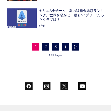
セリエA全チーム、夏の移籍金総額ランキ
ング。世界を騒がせ、最も“バブリー”だっ
たクラブは？
6年前
1
2
3
⟩
⟩⟩
1 / 5 Pages