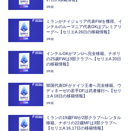
3年前
ミランがナイジェリア代表FWを獲得。イ
ンテルのルーマニア代表GKはプレミアリ
ーグへ【セリエA 26日の移籍情報】
3年前
インテルGKがマンUへ完全移籍。ナポリ
の25歳FWは3部クラブへ【セリエA 20日
の移籍情報】
3年前
韓国代表DFがドイツ王者へ完全移籍。ウ
ディネーゼの若手DFは武者修行へ【セリ
エA 18日の移籍情報】
3年前
ミランの19歳FWが2部クラブへレンタル
移籍。ナポリの22歳MFは3部クラブへ
【セリエA 16,17日の移籍情報】