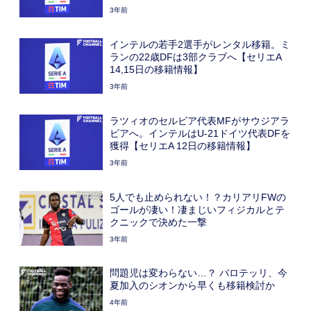
3年前
インテルの若手2選手がレンタル移籍。ミ
ランの22歳DFは3部クラブへ【セリエA
14,15日の移籍情報】
3年前
ラツィオのセルビア代表MFがサウジアラ
ビアへ。インテルはU-21ドイツ代表DFを
獲得【セリエA 12日の移籍情報】
3年前
5人でも止められない！？カリアリFWの
ゴールが凄い！凄まじいフィジカルとテ
クニックで決めた一撃
3年前
問題児は変わらない…？ バロテッリ、今
夏加入のシオンから早くも移籍検討か
4年前