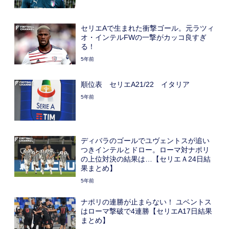
セリエAで生まれた衝撃ゴール。元ラツィ
オ・インテルFWの一撃がカッコ良すぎ
る！
5年前
順位表 セリエA21/22 イタリア
5年前
ディバラのゴールでユヴェントスが追い
つきインテルとドロー。ローマ対ナポリ
の上位対決の結果は…【セリエＡ24日結
果まとめ】
5年前
ナポリの連勝が止まらない！ ユベントス
はローマ撃破で4連勝【セリエA17日結果
まとめ】