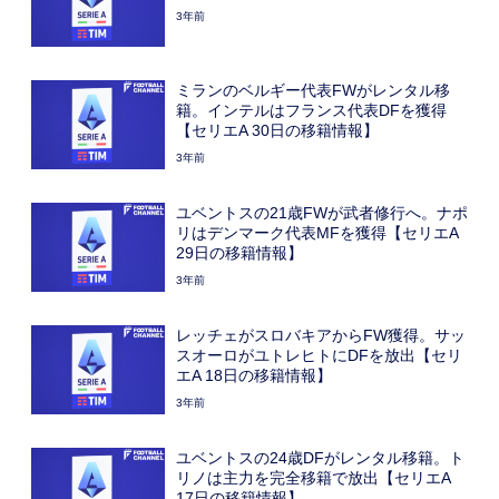
3年前
ミランのベルギー代表FWがレンタル移
籍。インテルはフランス代表DFを獲得
【セリエA 30日の移籍情報】
3年前
ユベントスの21歳FWが武者修行へ。ナポ
リはデンマーク代表MFを獲得【セリエA
29日の移籍情報】
3年前
レッチェがスロバキアからFW獲得。サッ
スオーロがユトレヒトにDFを放出【セリ
エA 18日の移籍情報】
3年前
ユベントスの24歳DFがレンタル移籍。ト
リノは主力を完全移籍で放出【セリエA
17日の移籍情報】