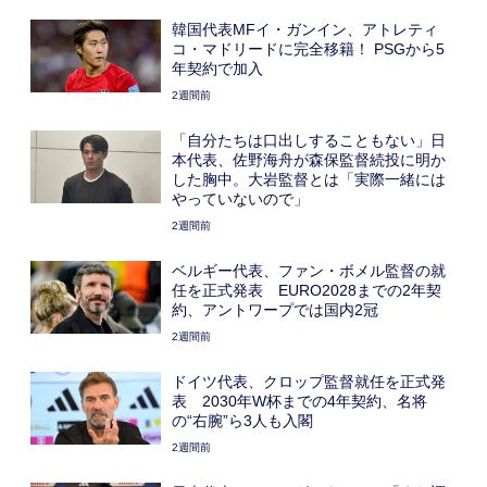
韓国代表MFイ・ガンイン、アトレティ
コ・マドリードに完全移籍！ PSGから5
年契約で加入
2週間前
「自分たちは口出しすることもない」日
本代表、佐野海舟が森保監督続投に明か
した胸中。大岩監督とは「実際一緒には
やっていないので」
2週間前
ベルギー代表、ファン・ボメル監督の就
任を正式発表 EURO2028までの2年契
約、アントワープでは国内2冠
2週間前
ドイツ代表、クロップ監督就任を正式発
表 2030年W杯までの4年契約、名将
の“右腕”ら3人も入閣
2週間前