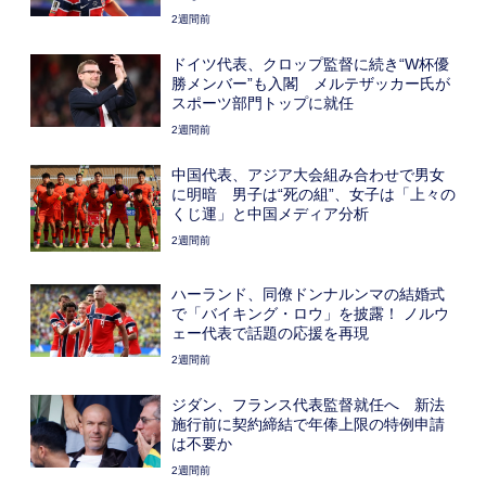
2週間前
ドイツ代表、クロップ監督に続き“W杯優
勝メンバー”も入閣 メルテザッカー氏が
スポーツ部門トップに就任
2週間前
中国代表、アジア大会組み合わせで男女
に明暗 男子は“死の組”、女子は「上々の
くじ運」と中国メディア分析
2週間前
ハーランド、同僚ドンナルンマの結婚式
で「バイキング・ロウ」を披露！ ノルウ
ェー代表で話題の応援を再現
2週間前
ジダン、フランス代表監督就任へ 新法
施行前に契約締結で年俸上限の特例申請
は不要か
2週間前