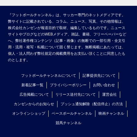
『フットボールチャンネル』は、サッカー専門のネットメディアです。
弊サイトに記載されている、コラム、ニュース、写真、その他情報は、
株式会社カンゼンが報道目的で取材、編集しているものです。ニュース
サイトやブログなどのWEBメディア、雑誌、書籍、フリーペーパーなど
へ、弊社著作権コンテンツ（記事・画像）の無断での一部引用・全文引
用・流用・複写・転載について固く禁じます。無断掲載にあたっては、
個人・法人問わず弊社規定の掲載費用をお支払い頂くことに同意したも
のとします。
フットボールチャンネルについて
記事提供先について
新着記事一覧
プライバシーポリシー
お問い合わせ
広告掲載について
リリース送付先について
運営会社
カンゼンからのお知らせ
プッシュ通知解除（配信停止）の方法
オンラインショップ
ベースボールチャンネル
映画チャンネル
競馬チャンネル