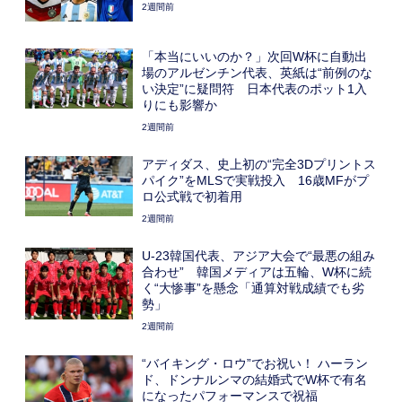
2週間前
「本当にいいのか？」次回W杯に自動出
場のアルゼンチン代表、英紙は“前例のな
い決定”に疑問符 日本代表のポット1入
りにも影響か
2週間前
アディダス、史上初の“完全3Dプリントス
パイク”をMLSで実戦投入 16歳MFがプ
ロ公式戦で初着用
2週間前
U-23韓国代表、アジア大会で“最悪の組み
合わせ” 韓国メディアは五輪、W杯に続
く“大惨事”を懸念「通算対戦成績でも劣
勢」
2週間前
“バイキング・ロウ”でお祝い！ ハーラン
ド、ドンナルンマの結婚式でW杯で有名
になったパフォーマンスで祝福