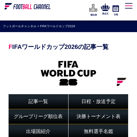
WEリーグ
なでしこジャパン
得点王
日程
順位表
海外サッカー
フットボールチャンネル
>
FIFAワールドカップ2026
プレミアリーグ
ラ・リーガ
FIFAワールドカップ2026の記事一覧
セリエA
ブンデスリーガ
UEFA
ナショナルチーム
高校サッカー
記事一覧
日程・放送予定
動画
グループリーグ順位表
決勝トーナメント表
出場国紹介
無料選手名鑑