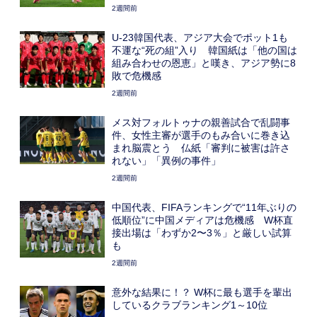
2週間前
U-23韓国代表、アジア大会でポット1も
不運な“死の組”入り 韓国紙は「他の国は
組み合わせの恩恵」と嘆き、アジア勢に8
敗で危機感
2週間前
メス対フォルトゥナの親善試合で乱闘事
件、女性主審が選手のもみ合いに巻き込
まれ脳震とう 仏紙「審判に被害は許さ
れない」「異例の事件」
2週間前
中国代表、FIFAランキングで“11年ぶりの
低順位”に中国メディアは危機感 W杯直
接出場は「わずか2〜3％」と厳しい試算
も
2週間前
意外な結果に！？ W杯に最も選手を輩出
しているクラブランキング1～10位