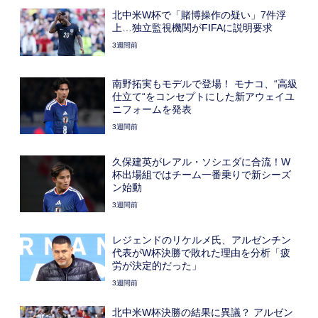
北中米W杯で「賭博操作の疑い」7件浮
上…独立監視機関がFIFAに説明要求
3週間前
南野拓実もモデルで登場！ モナコ、“高級
仕立て“をコンセプトにした新アウェイユ
ニフォームを発表
3週間前
久保建英がレアル・ソシエダに合流！W
杯出場組ではチーム一番乗りで新シーズ
ン始動
3週間前
レジェンドのリケルメ氏、アルゼンチン
代表がW杯決勝で敗れた理由を分析「疲
労が決定的だった」
3週間前
北中米W杯決勝の結果に異議？ アルゼン