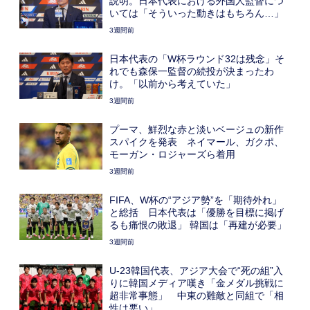
説明。日本代表における外国人監督につ
いては「そういった動きはもちろん…」
3週間前
日本代表の「W杯ラウンド32は残念」そ
れでも森保一監督の続投が決まったわ
け。「以前から考えていた」
3週間前
プーマ、鮮烈な赤と淡いベージュの新作
スパイクを発表 ネイマール、ガクポ、
モーガン・ロジャーズら着用
3週間前
FIFA、W杯の“アジア勢”を「期待外れ」
と総括 日本代表は「優勝を目標に掲げ
るも痛恨の敗退」 韓国は「再建が必要」
3週間前
U-23韓国代表、アジア大会で“死の組”入
りに韓国メディア嘆き「金メダル挑戦に
超非常事態」 中東の難敵と同組で「相
性は悪い」