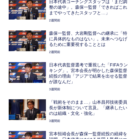
日本代表コーチングスタッフは「まだ調
整の途中」。森保一監督「できればこれ
までやってきたスタッフと…」
2週間前
森保一監督、大岩剛監督への継承に「特
に具体的なものはない」。未来へつなげ
るために重要視することとは
2週間前
日本代表監督選考で重視した「FIFAラン
キング」。宮本会長が明かした森保監督
続投の理由「アジアで結果を出せる監督
が誰なんだ」
3週間前
「戦術をそのまま…」山本昌邦技術委員
長が新体制について言及。「継承したい
のは組織・文化・強化」
3週間前
宮本恒靖会長が森保一監督続投の経緯を