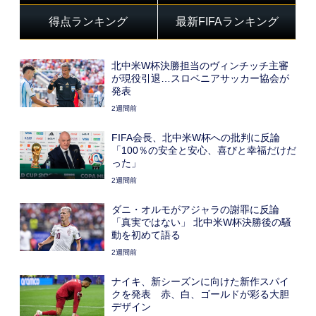
得点ランキング
最新FIFAランキング
北中米W杯決勝担当のヴィンチッチ主審
が現役引退…スロベニアサッカー協会が
発表
2週間前
FIFA会長、北中米W杯への批判に反論
「100％の安全と安心、喜びと幸福だけだ
った」
2週間前
ダニ・オルモがアジャラの謝罪に反論
「真実ではない」 北中米W杯決勝後の騒
動を初めて語る
2週間前
ナイキ、新シーズンに向けた新作スパイ
クを発表 赤、白、ゴールドが彩る大胆
デザイン