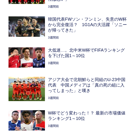
3週間前
韓国代表FWソン・フンミン、失意のW杯
から完全復活？ 1G1Aの大活躍「ソニー
が帰ってきた」
3週間前
大低迷…。北中米W杯でFIFAランキング
を下げた国1～10位
3週間前
アジア大会で北朝鮮らと同組のU-23中国
代表 中国メディアは「真の死の組に入
ってしまった」と嘆き
3週間前
W杯でどう変わった！？ 最新の市場価値
ランキング1～10位
3週間前