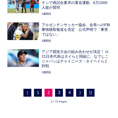
チンで再試合要求の署名運動…6万1500
人超が賛同
3週間前
アルゼンチンサッカー協会、会長へのFBI
事情聴取報道を否定 公式声明で「事実
ではない」
3週間前
アジア競技大会の組み合わせが決定！ U-
21日本代表はタイらと同組に。なでしこ
ジャパンはチャイニーズ・タイペイらと
対戦
3週間前
⟨
1
2
3
4
⟩
⟩⟩
2 / 72 Pages