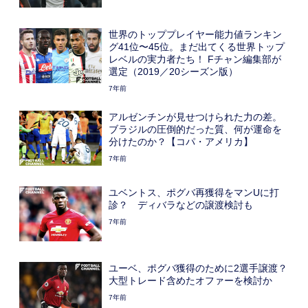
世界のトッププレイヤー能力値ランキン
グ41位〜45位。まだ出てくる世界トップ
レベルの実力者たち！ Fチャン編集部が
選定（2019／20シーズン版）
7年前
アルゼンチンが見せつけられた力の差。
ブラジルの圧倒的だった質、何が運命を
分けたのか？【コパ・アメリカ】
7年前
ユベントス、ポグバ再獲得をマンUに打
診？ ディバラなどの譲渡検討も
7年前
ユーベ、ポグバ獲得のために2選手譲渡？
大型トレード含めたオファーを検討か
7年前