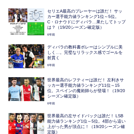
セリエA最高のプレーヤーは誰だ！ サッ
カー選手能力値ランキング1位～5位。
C・ロナウドにディバラ…果たしてトップ
は？（19/20シーズン確定版）
6年前
ディバラの教科書ボレーはシンプルに美
しく…。完璧なリラックス感でゴールを
射貫く
6年前
世界最高のレフティーは誰だ！ 左利きサ
ッカー選手能力値ランキング11位～15
位。スペインの魔術師らが登場！（19/20
シーズン確定版）
6年前
世界最高の左サイドバックは誰だ！ LSB
能力値ランキング1位～5位。4部から這い
上がった男が頂点に！（19/20シーズン確
定版）