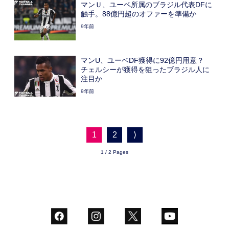
マンＵ、ユーベ所属のブラジル代表DFに
触手。88億円超のオファーを準備か
9年前
マンU、ユーベDF獲得に92億円用意？
チェルシーが獲得を狙ったブラジル人に
注目か
9年前
1
2
⟩
1 / 2 Pages