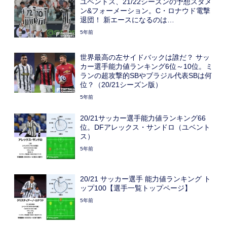
ユベントス、21/22シーズンの予想スタメ
ン&フォーメーション。C・ロナウド電撃
退団！ 新エースになるのは…
5年前
世界最高の左サイドバックは誰だ？ サッ
カー選手能力値ランキング6位～10位。ミ
ランの超攻撃的SBやブラジル代表SBは何
位？（20/21シーズン版）
5年前
20/21サッカー選手能力値ランキング66
位。DFアレックス・サンドロ（ユベント
ス）
5年前
20/21 サッカー選手 能力値ランキング ト
ップ100【選手一覧トップページ】
5年前