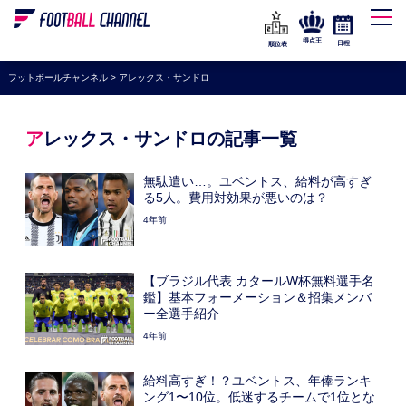
WEリーグ
なでしこジャパン
得点王
日程
順位表
海外サッカー
フットボールチャンネル
>
アレックス・サンドロ
プレミアリーグ
ラ・リーガ
アレックス・サンドロの記事一覧
セリエA
無駄遣い…。ユベントス、給料が高すぎ
ブンデスリーガ
る5人。費用対効果が悪いのは？
4年前
UEFA
ナショナルチーム
【ブラジル代表 カタールW杯無料選手名
高校サッカー
鑑】基本フォーメーション＆招集メンバ
ー全選手紹介
動画
4年前
給料高すぎ！？ユベントス、年俸ランキ
ング1〜10位。低迷するチームで1位とな