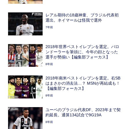
レアル期待の18歳神童、ブラジル代表初
選出。ネイマールは怪我で選外
7年前
2018年世界ベストイレブンを選定。バロ
ンドーラーを筆頭に、今年の顔となった
選手が勢揃い【編集部フォーカス】
8年前
2018年南米ベストイレブンを選定。右SB
はまさかの消去法…？ MSNが再結成も！
【編集部フォーカス】
8年前
ユーベのブラジル代表DF、2023年まで契
約延長。通算134試合で9G19A
8年前