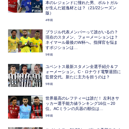
本のレジェンドに憧れた男、ポルトガル
が生んだ超逸材とは？（21/22シーズン
版）
4年前
ブラジル代表メンバーって誰がいるの？
現在のスタメン、フォーメーションは？
ネイマール最後のW杯へ。指揮官を悩ま
すポジションは…
5年前
ユベントス最新スタメン全選手紹介＆フ
ォーメーション。C・ロナウド電撃退団に
監督交代。新たに主力を担うのは？
5年前
世界最高のレフティーは誰だ！ 左利きサ
ッカー選手能力値ランキング16位～20
位。ACミランの兵器の順位は…
5年前