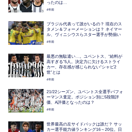
ったのは…
4年前
ブラジル代表って誰がいるの？ 現在のス
タメン＆フォーメーションは？ ネイマー
ル、ヴィニシウスらスター選手が勢揃い
4年前
最悪の無駄遣い…。ユベントス、“給料が
高すぎる”5人。決定力に欠けるストライ
カー、存在感が感じられない“シャビ2
世”とは
4年前
21/22シーズン、ユベントス全選手パフォ
ーマンス査定。ポジション別に5段階評
価、A評価となったのは？
4年前
世界最高の左サイドバックは誰だ？ サッ
カー選手能力値ランキング16～20位。日