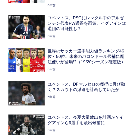
6年前
ユベントス、PSGにレンタル中のアルゼ
ンチン代表FW獲得を画策。イグアインは
退団の可能性も？
6年前
世界のサッカー選手能力値ランキング46
位～50位。未来のバロンドール候補に魔
法使いが登場!?（19/20シーズン確定版）
6年前
ユベントス、DFマルセロの獲得に再び動
く？スカウトの派遣を計画していたが…
6年前
ユベントス、今夏大量放出を計画か？イ
グアインら6選手を放出候補に
6年前