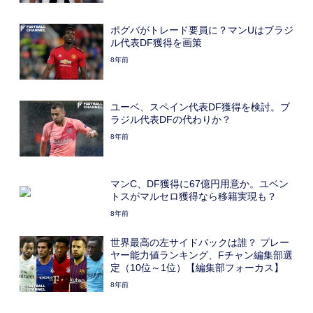
ポグバがトレード要員に？マンUはブラジ
ル代表DF獲得を画策
8年前
ユーベ、スペイン代表DF獲得を検討。ブ
ラジル代表DFの代わりか？
8年前
マンC、DF獲得に67億円用意か。ユベン
トスがマルセロ獲得なら移籍実現も？
8年前
世界最高の左サイドバックは誰？ プレー
ヤー能力値ランキング、Fチャン編集部選
定（10位～1位）【編集部フォーカス】
8年前