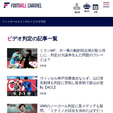
WEリーグ
なでしこジャパン
得点王
日程
順位表
海外サッカー
フットボールチャンネル
>
ビデオ判定
プレミアリーグ
ラ・リーガ
ビデオ判定の記事一覧
セリエA
ミランMF、大一番の劇的同点弾が取り消
ブンデスリーガ
しに…判定が大論争生んだ問題のプレー
とは？
UEFA
5年前
ナショナルチーム
ヴィッセル神戸決勝進出ならず。山口蛍
高校サッカー
先制弾も判定に苦戦し延長戦で蔚山が逆
転【ACL】
動画
6年前
VARのノーゴール判定に英メディアも疑
問。「ミナミノが試合を決めたはずだっ