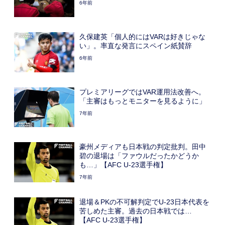
6年前
久保建英「個人的にはVARは好きじゃな
い」。率直な発言にスペイン紙賛辞
6年前
プレミアリーグではVAR運用法改善へ。
「主審はもっとモニターを見るように」
7年前
豪州メディアも日本戦の判定批判。田中
碧の退場は「ファウルだったかどうか
も…」【AFC U-23選手権】
7年前
退場＆PKの不可解判定でU-23日本代表を
苦しめた主審。過去の日本戦では…
【AFC U-23選手権】