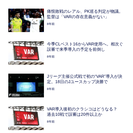
痛恨敗戦のレアル、PK巡る判定が物議。
監督は「VARの存在意義がない」
8年前
今季CLベスト16からVAR使用へ。相次ぐ
誤審で来季導入の予定を前倒し
8年前
Jリーグ主催公式戦で初の“VAR”導入が決
定。18日のJユースカップ決勝で
8年前
VAR導入後初のクラシコはどうなる？
過去10戦で誤審は20件以上か
8年前