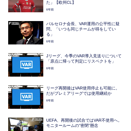
た」【欧州CL】
6年前
バルセロナ会長、VAR運用の公平性に疑
問。「いつも同じチームが得をしてい
る」
6年前
Jリーグ、今季のVAR導入見送りについて
「原点に帰って判定にリスペクトを」
6年前
リーグ再開後はVAR使用停止も可能に。
だがプレミアリーグでは使用継続か
6年前
UEFA、再開後の試合ではVAR不使用へ。
モニタールームの“密閉”懸念