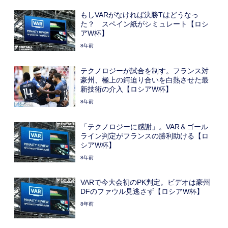
もしVARがなければ決勝Tはどうなっ
た？ スペイン紙がシミュレート【ロシ
アW杯】
8年前
テクノロジーが試合を制す。フランス対
豪州、極上の鍔迫り合いを白熱させた最
新技術の介入【ロシアW杯】
8年前
「テクノロジーに感謝」。VAR＆ゴール
ライン判定がフランスの勝利助ける【ロ
シアW杯】
8年前
VARで今大会初のPK判定。ビデオは豪州
DFのファウル見逃さず【ロシアW杯】
8年前