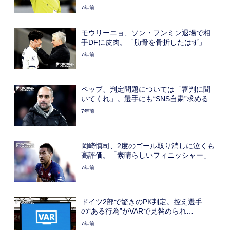
7年前
モウリーニョ、ソン・フンミン退場で相
手DFに皮肉。「肋骨を骨折したはず」
7年前
ペップ、判定問題については「審判に聞
いてくれ」。選手にも“SNS自粛”求める
7年前
岡崎慎司、2度のゴール取り消しに泣くも
高評価。「素晴らしいフィニッシャー」
7年前
ドイツ2部で驚きのPK判定。控え選手
の“ある行為”がVARで見咎められ…
7年前