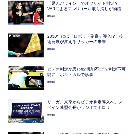
「歪んだライン」でオフサイド判定？
VARによるマンUゴール取り消しが物議
8年前
2030年には「ロボット副審」導入!? 技
術発展が変えるサッカーの未来
8年前
ビデオ判定が思わぬ“機能不全”で判定不可
能に…ポルトガルで珍事
8年前
リーガ、来季からビデオ判定導入へ。ス
ペイン連盟会長がラジオでポロリ
9年前