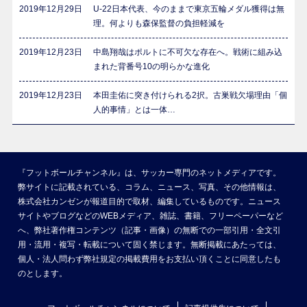
2019年12月29日
U-22日本代表、今のままで東京五輪メダル獲得は無
理。何よりも森保監督の負担軽減を
2019年12月23日
中島翔哉はポルトに不可欠な存在へ。戦術に組み込
まれた背番号10の明らかな進化
2019年12月23日
本田圭佑に突き付けられる2択。古巣戦欠場理由「個
人的事情」とは一体…
『フットボールチャンネル』は、サッカー専門のネットメディアです。
弊サイトに記載されている、コラム、ニュース、写真、その他情報は、
株式会社カンゼンが報道目的で取材、編集しているものです。ニュース
サイトやブログなどのWEBメディア、雑誌、書籍、フリーペーパーなど
へ、弊社著作権コンテンツ（記事・画像）の無断での一部引用・全文引
用・流用・複写・転載について固く禁じます。無断掲載にあたっては、
個人・法人問わず弊社規定の掲載費用をお支払い頂くことに同意したも
のとします。