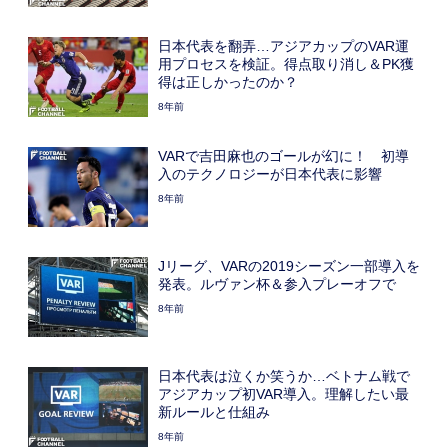
日本代表を翻弄…アジアカップのVAR運
用プロセスを検証。得点取り消し＆PK獲
得は正しかったのか？
8年前
VARで吉田麻也のゴールが幻に！ 初導
入のテクノロジーが日本代表に影響
8年前
Jリーグ、VARの2019シーズン一部導入を
発表。ルヴァン杯＆参入プレーオフで
8年前
日本代表は泣くか笑うか…ベトナム戦で
アジアカップ初VAR導入。理解したい最
新ルールと仕組み
8年前