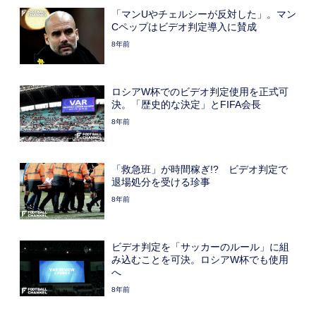
「マンUやチェルシーが反対した」。マン
Cペップはビデオ判定導入に賛成
8年前
ロシアW杯でのビデオ判定使用を正式可
決。「歴史的な決定」とFIFA会長
8年前
「救急班」が時間稼ぎ!? ビデオ判定で
退場処分を受ける珍事
8年前
ビデオ判定を「サッカーのルール」に組
み込むことを可決。ロシアW杯でも使用
へ
8年前