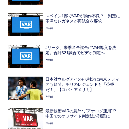
スペイン1部でVARが動作不良？ 判定に
不満なレガネスが再試合を要求
7年前
Jリーグ、来季J1全試合にVAR導入を決
定。合計321試合でビデオ判定へ
7年前
日本対ウルグアイのPK判定に南米メディ
アも疑問。チリのレジェンドも「茶番
だ！」【コパ・アメリカ】
7年前
最新技術VARの意外な“アナログ運用”!?
中国でのオフサイド判定法が話題に
7年前