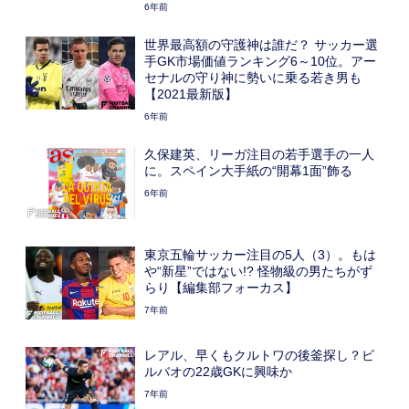
6年前
世界最高額の守護神は誰だ？ サッカー選
手GK市場価値ランキング6～10位。アー
セナルの守り神に勢いに乗る若き男も
【2021最新版】
6年前
久保建英、リーガ注目の若手選手の一人
に。スペイン大手紙の“開幕1面”飾る
6年前
東京五輪サッカー注目の5人（3）。もは
や“新星”ではない!? 怪物級の男たちがず
らり【編集部フォーカス】
7年前
レアル、早くもクルトワの後釜探し？ビ
ルバオの22歳GKに興味か
7年前