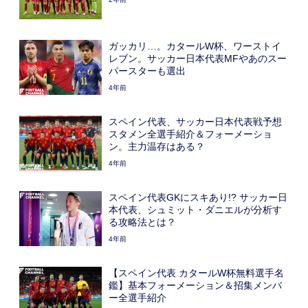
ガッカリ…。カタールW杯、ワーストイ
レブン。サッカー日本代表MFやあのスー
パースターも選出
4年前
スペイン代表、サッカー日本代表戦予想
スタメン全選手紹介＆フォーメーショ
ン。主力温存はある？
4年前
スペイン代表GKにスキあり!? サッカー日
本代表、シュミット・ダニエルが分析す
る攻略法とは？
4年前
【スペイン代表 カタールW杯無料選手名
鑑】基本フォーメーション＆招集メンバ
ー全選手紹介