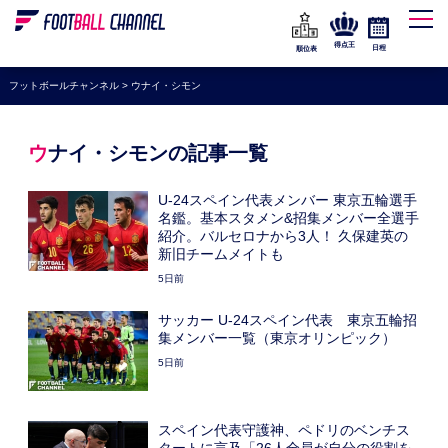
WEリーグ
なでしこジャパン
得点王
日程
順位表
海外サッカー
フットボールチャンネル
>
ウナイ・シモン
プレミアリーグ
ラ・リーガ
ウナイ・シモンの記事一覧
セリエA
U-24スペイン代表メンバー 東京五輪選手
ブンデスリーガ
名鑑。基本スタメン&招集メンバー全選手
紹介。バルセロナから3人！ 久保建英の
UEFA
新旧チームメイトも
5日前
ナショナルチーム
サッカー U-24スペイン代表 東京五輪招
高校サッカー
集メンバー一覧（東京オリンピック）
動画
5日前
スペイン代表守護神、ペドリのベンチス
タートに言及「26人全員が自分の役割を