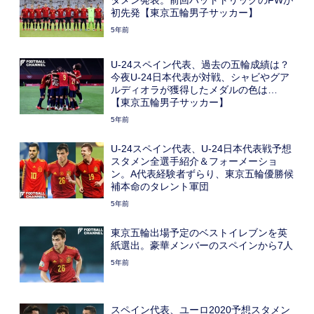
タメン発表。前回ハットトリックのFWが
初先発【東京五輪男子サッカー】
5年前
U-24スペイン代表、過去の五輪成績は？
今夜U-24日本代表が対戦、シャビやグア
ルディオラが獲得したメダルの色は…
【東京五輪男子サッカー】
5年前
U-24スペイン代表、U-24日本代表戦予想
スタメン全選手紹介＆フォーメーショ
ン。A代表経験者ずらり、東京五輪優勝候
補本命のタレント軍団
5年前
東京五輪出場予定のベストイレブンを英
紙選出。豪華メンバーのスペインから7人
5年前
スペイン代表、ユーロ2020予想スタメン