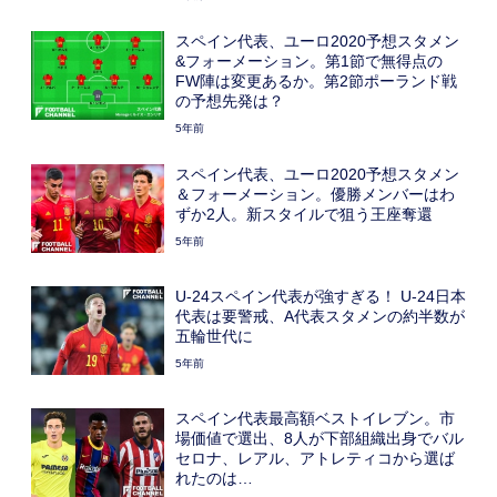
スペイン代表、ユーロ2020予想スタメン
&フォーメーション。第1節で無得点の
FW陣は変更あるか。第2節ポーランド戦
の予想先発は？
5年前
スペイン代表、ユーロ2020予想スタメン
＆フォーメーション。優勝メンバーはわ
ずか2人。新スタイルで狙う王座奪還
5年前
U-24スペイン代表が強すぎる！ U-24日本
代表は要警戒、A代表スタメンの約半数が
五輪世代に
5年前
スペイン代表最高額ベストイレブン。市
場価値で選出、8人が下部組織出身でバル
セロナ、レアル、アトレティコから選ば
れたのは…