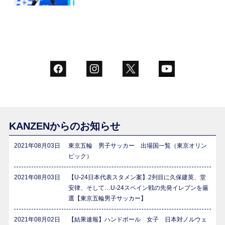
KANZENからのお知らせ
2021年08月03日
東京五輪 男子サッカー 出場国一覧（東京オリン
ピック）
2021年08月03日
【U-24日本代表スタメン案】2列目に久保建英、堂
安律、そして…U-24スペイン戦の先発イレブンを厳
選【東京五輪男子サッカー】
2021年08月02日
【結果速報】ハンドボール 女子 日本対ノルウェ