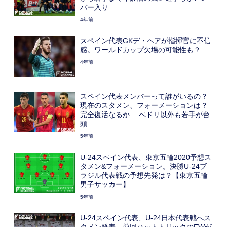
バー入り
4年前
スペイン代表GKデ・ヘアが指揮官に不信
感。ワールドカップ欠場の可能性も？
4年前
スペイン代表メンバーって誰がいるの？
現在のスタメン、フォーメーションは？
完全復活なるか… ペドリ以外も若手が台
頭
5年前
U-24スペイン代表、東京五輪2020予想ス
タメン&フォーメーション。決勝U-24ブ
ラジル代表戦の予想先発は？【東京五輪
男子サッカー】
5年前
U-24スペイン代表、U-24日本代表戦へス