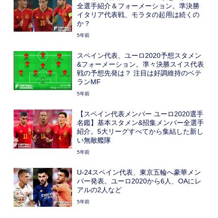
全選手紹介＆フォーメーション。準決勝
イタリア代表戦、モラタの起用は続くの
か？
5年前
スペイン代表、ユーロ2020予想スタメン
&フォーメーション。準々決勝スイス代表
戦の予想先発は？ 注目は好調維持のベテ
ランMF
5年前
【スペイン代表メンバー ユーロ2020選手
名鑑】基本スタメン&招集メンバー全選手
紹介。5大リーグすべてから集結した新し
い無敵艦隊
5年前
U-24スペイン代表、東京五輪へ豪華メン
バー発表。ユーロ2020から6人、OAにレ
アルの2人など
5年前