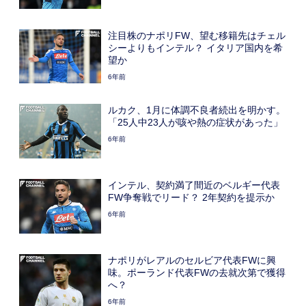
注目株のナポリFW、望む移籍先はチェル
シーよりもインテル？ イタリア国内を希
望か
6年前
ルカク、1月に体調不良者続出を明かす。
「25人中23人が咳や熱の症状があった」
6年前
インテル、契約満了間近のベルギー代表
FW争奪戦でリード？ 2年契約を提示か
6年前
ナポリがレアルのセルビア代表FWに興
味。ポーランド代表FWの去就次第で獲得
へ？
6年前