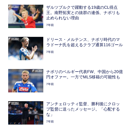
ザルツブルクで躍動する19歳のCL得点
王。南野拓実との抜群の連係、ナポリも
止められない理由
7年前
ドリース・メルテンス、ナポリ時代のマ
ラドーナ氏を超えるクラブ通算116ゴール
7年前
ナポリのベルギー代表FW、中国から20億
円オファー。一方でMLS移籍の可能性も
7年前
アンチェロッティ監督、勝利後にクロッ
プ監督に送ったメッセージ。「心配する
な」
7年前