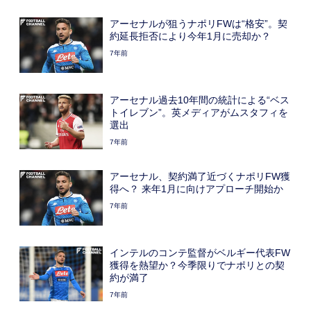
アーセナルが狙うナポリFWは“格安”。契
約延長拒否により今年1月に売却か？
7年前
アーセナル過去10年間の統計による“ベス
トイレブン”。英メディアがムスタフィを
選出
7年前
アーセナル、契約満了近づくナポリFW獲
得へ？ 来年1月に向けアプローチ開始か
7年前
インテルのコンテ監督がベルギー代表FW
獲得を熱望か？今季限りでナポリとの契
約が満了
7年前