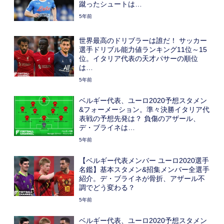
蹴ったシュートは…
5年前
世界最高のドリブラーは誰だ！ サッカー
選手ドリブル能力値ランキング11位～15
位。イタリア代表の天才パサーの順位
は…
5年前
ベルギー代表、ユーロ2020予想スタメン
&フォーメーション。準々決勝イタリア代
表戦の予想先発は？ 負傷のアザール、
デ・ブライネは…
5年前
【ベルギー代表メンバー ユーロ2020選手
名鑑】基本スタメン&招集メンバー全選手
紹介。デ・ブライネが骨折、アザール不
調でどう変わる？
5年前
ベルギー代表、ユーロ2020予想スタメン