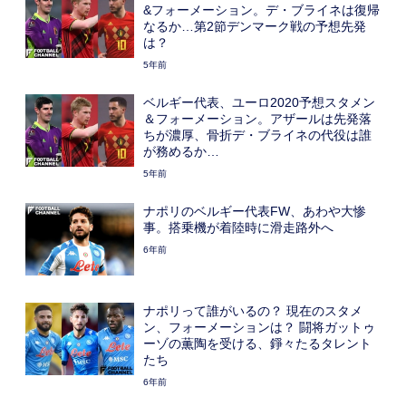
&フォーメーション。デ・ブライネは復帰
なるか…第2節デンマーク戦の予想先発
は？
5年前
ベルギー代表、ユーロ2020予想スタメン
＆フォーメーション。アザールは先発落
ちが濃厚、骨折デ・ブライネの代役は誰
が務めるか…
5年前
ナポリのベルギー代表FW、あわや大惨
事。搭乗機が着陸時に滑走路外へ
6年前
ナポリって誰がいるの？ 現在のスタメ
ン、フォーメーションは？ 闘将ガットゥ
ーゾの薫陶を受ける、錚々たるタレント
たち
6年前