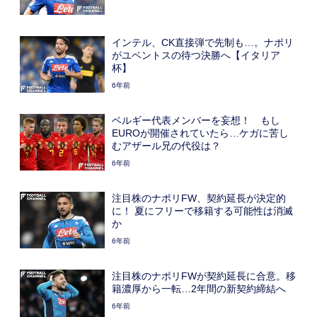
インテル、CK直接弾で先制も…。ナポリ
がユベントスの待つ決勝へ【イタリア
杯】
6年前
ベルギー代表メンバーを妄想！ もし
EUROが開催されていたら…ケガに苦し
むアザール兄の代役は？
6年前
注目株のナポリFW、契約延長が決定的
に！ 夏にフリーで移籍する可能性は消滅
か
6年前
注目株のナポリFWが契約延長に合意。移
籍濃厚から一転…2年間の新契約締結へ
6年前