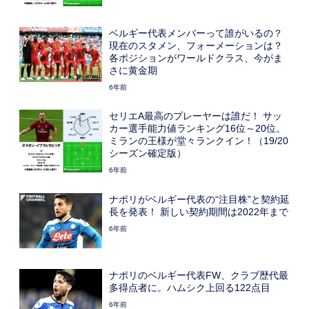
ベルギー代表メンバーって誰がいるの？
現在のスタメン、フォーメーションは？
各ポジションがワールドクラス、今がま
さに黄金期
6年前
セリエA最高のプレーヤーは誰だ！ サッ
カー選手能力値ランキング16位～20位。
ミランの王様が堂々ランクイン！（19/20
シーズン確定版）
6年前
ナポリがベルギー代表の“注目株”と契約延
長を発表！ 新しい契約期間は2022年まで
6年前
ナポリのベルギー代表FW、クラブ歴代最
多得点者に。ハムシク上回る122点目
6年前