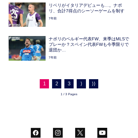
リベリがイタリアデビューも…。ナポ
リ、合計7得点のシーソーゲームを制す
7年前
ナポリのベルギー代表FW、来季はMLSで
プレーか？スペイン代表FWも今季限りで
退団か…
7年前
1
2
3
⟩
⟩⟩
1 / 3 Pages