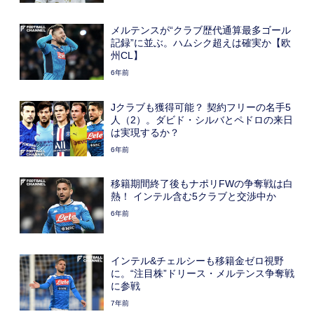
メルテンスが“クラブ歴代通算最多ゴール
記録”に並ぶ。ハムシク超えは確実か【欧
州CL】
6年前
Jクラブも獲得可能？ 契約フリーの名手5
人（2）。ダビド・シルバとペドロの来日
は実現するか？
6年前
移籍期間終了後もナポリFWの争奪戦は白
熱！ インテル含む5クラブと交渉中か
6年前
インテル&チェルシーも移籍金ゼロ視野
に。“注目株”ドリース・メルテンス争奪戦
に参戦
7年前