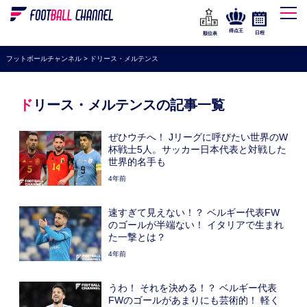
WEリーグ
なでしこジャパン
得点王
日程
順位表
海外サッカー
フットボールチャンネル
>
ドリース・メルテンス
プレミアリーグ
ラ・リーガ
ドリース・メルテンスの記事一覧
セリエA
ぜひウチへ！ Jリーグに呼びたい世界のW
ブンデスリーガ
杯戦士5人。サッカー日本代表と対戦した
世界的名手も
UEFA
4年前
ナショナルチーム
速すぎて見えない！？ ベルギー代表FW
高校サッカー
のゴールが半端ない！ イタリアで生まれ
た一撃とは？
動画
4年前
うわ！ それを決める！？ ベルギー代表
FWのゴールがあまりにも芸術的！ 軽く