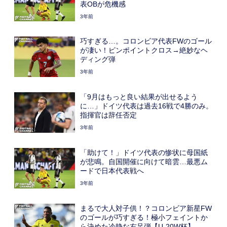
表OBが危機感
3年前
巧すぎる…。コロンビア代表FWのゴール
が凄い！ピンポイントクロス→絶妙なヘ
ディング弾
3年前
「9月はもっと良い結果が出せるよう
に…」ドイツ代表は過去16戦で4勝のみ。
指揮官は辞任否定
3年前
「助けて！」ドイツ代表の惨状に母国紙
が悲鳴。自国開催に向けて暗雲…最悪ム
ードで日本代表戦へ
3年前
まるで大人対子供！？コロンビア新星FW
のゴールが巧すぎる！極小フェイントか
ら決めた冷静な右足弾【U-20W杯】