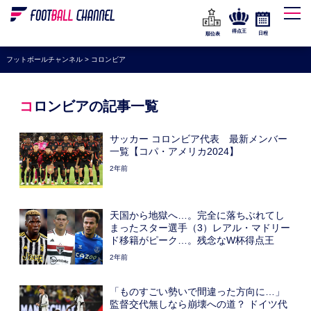
WEリーグ
なでしこジャパン
得点王
日程
順位表
海外サッカー
フットボールチャンネル
>
コロンビア
プレミアリーグ
ラ・リーガ
コロンビアの記事一覧
セリエA
サッカー コロンビア代表 最新メンバー
ブンデスリーガ
一覧【コパ・アメリカ2024】
2年前
UEFA
ナショナルチーム
天国から地獄へ…。完全に落ちぶれてし
高校サッカー
まったスター選手（3）レアル・マドリー
ド移籍がピーク…。残念なW杯得点王
動画
2年前
「ものすごい勢いで間違った方向に…」
監督交代無しなら崩壊への道？ ドイツ代