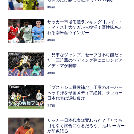
3年前
サッカー市場価値ランキング【ルイス・
ディアス】大ケガから復活！野性味あふ
れる南米産ウインガー
3年前
「見事なジャンプ。セーブは不可能だっ
た」三笘薫のヘディング弾にコロンビア
メディアが脱帽
3年前
「プスカシュ賞候補だ」圧巻のオーバー
ヘッド弾を母国メディア絶賛。サッカー
日本代表は逆転負け
3年前
サッカー日本代表は変わった？「とても
目を引く試合になるだろう」元Jリーガー
が印象語る