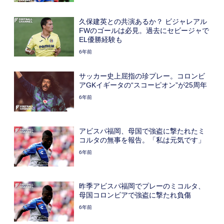
久保建英との共演あるか？ ビジャレアル
FWのゴールは必見。過去にセビージャで
EL優勝経験も
6年前
サッカー史上屈指の珍プレー。コロンビ
アGKイギータの“スコーピオン”が25周年
6年前
アビスパ福岡、母国で強盗に撃たれたミ
コルタの無事を報告。「私は元気です」
6年前
昨季アビスパ福岡でプレーのミコルタ、
母国コロンビアで強盗に撃たれ負傷
6年前