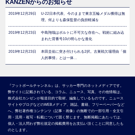
KANZENからのお知らせ
2019年12月29日
U-22日本代表、今のままで東京五輪メダル獲得は無
理。何よりも森保監督の負担軽減を
2019年12月23日
中島翔哉はポルトに不可欠な存在へ。戦術に組み込
まれた背番号10の明らかな進化
2019年12月23日
本田圭佑に突き付けられる2択。古巣戦欠場理由「個
人的事情」とは一体…
『フットボールチャンネル』は、サッカー専門のネットメディアです。
弊サイトに記載されている、コラム、ニュース、写真、その他情報は、
株式会社カンゼンが報道目的で取材、編集しているものです。ニュース
サイトやブログなどのWEBメディア、雑誌、書籍、フリーペーパーなど
へ、弊社著作権コンテンツ（記事・画像）の無断での一部引用・全文引
用・流用・複写・転載について固く禁じます。無断掲載にあたっては、
個人・法人問わず弊社規定の掲載費用をお支払い頂くことに同意したも
のとします。