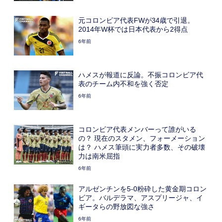
元コロンビア代表FWが34歳で引退。
2014年W杯では日本代表から2得点
6年前
ハメスが報道に反論。不振コロンビア代
表のチーム内不和を強く否定
6年前
コロンビア代表メンバーって誰がいる
の？ 現在のスタメン、フォーメーション
は？ ハメス筆頭に実力者多数、その破壊
力は南米屈指
6年前
アルゼンチンを5-0粉砕した黄金期コロン
ビア。バルデラマ、アスプリージャ、イ
ギータらの野放図な強さ
6年前