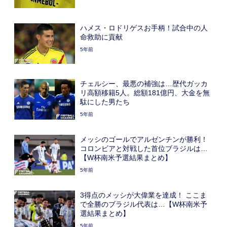
ハメス・ロドリゲスお手柄！試合中の人
命救助に貢献
5年前
チェルシー、最悪の補強は…歴代ガッカ
リ高額移籍5人。総額181億円、大金を無
駄にした男たち
5年前
メッシのゴールでアルゼンチンが勝利！
コロンビアと対戦した首位ブラジルは…
【W杯南米予選結果まとめ】
5年前
3得点のメッシが大偉業を達成！ ここま
で全勝のブラジル代表は…【W杯南米予
選結果まとめ】
5年前