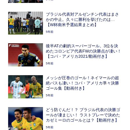
ブラジル代表対アルゼンチン代表はまさ
かの中止。久々に勝利を挙げたのは…
【W杯南米予選結果まとめ】
5年前
後半ATの劇的スーパーゴール。3位を決
めたコロンビア代表FWの決勝点が凄い！
【コパ・アメリカ2021/動画付き】
5年前
メッシが圧巻のゴール！ネイマールの超
絶パスも凄い！コパ・アメリカ準々決勝
ゴール集【動画付き】
5年前
どう防ぐんだ！？ ブラジル代表の決勝ゴ
ールが凄まじい！ ラストプレーで決めた
カゼミーロのゴールとは？【動画付き】
5年前