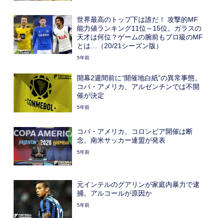
世界最高のトップ下は誰だ！ 攻撃的MF
能力値ランキング11位～15位。ガラスの
天才は何位？ゲームの腕前もプロ級のMF
とは…（20/21シーズン版）
5年前
開幕2週間前に“開催地白紙”の異常事態。
コパ・アメリカ、アルゼンチンでは不開
催が決定
5年前
コパ・アメリカ、コロンビア開催は断
念。南米サッカー連盟が発表
5年前
元インテルのグアリンが家庭内暴力で逮
捕。アルコールが原因か
5年前