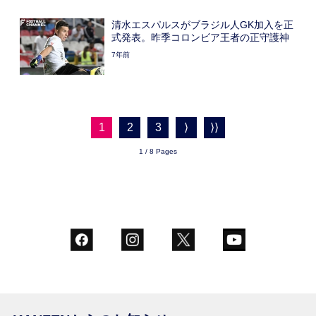
清水エスパルスがブラジル人GK加入を正
式発表。昨季コロンビア王者の正守護神
7年前
1
2
3
⟩
⟩⟩
1 / 8 Pages