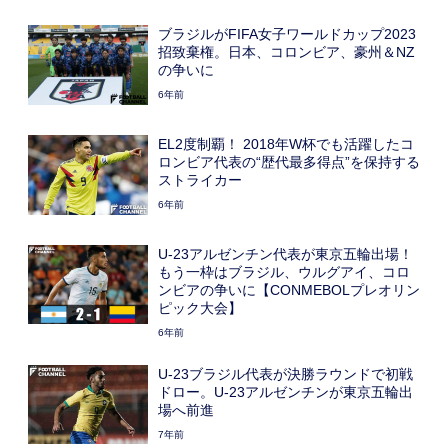
ブラジルがFIFA女子ワールドカップ2023
招致棄権。日本、コロンビア、豪州＆NZ
の争いに
6年前
EL2度制覇！ 2018年W杯でも活躍したコ
ロンビア代表の“歴代最多得点”を保持する
ストライカー
6年前
U-23アルゼンチン代表が東京五輪出場！
もう一枠はブラジル、ウルグアイ、コロ
ンビアの争いに【CONMEBOLプレオリン
ピック大会】
6年前
U-23ブラジル代表が決勝ラウンドで初戦
ドロー。U-23アルゼンチンが東京五輪出
場へ前進
7年前