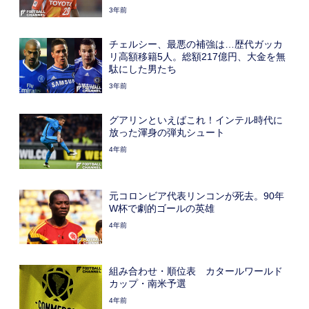
3年前
チェルシー、最悪の補強は…歴代ガッカ
リ高額移籍5人。総額217億円、大金を無
駄にした男たち
3年前
グアリンといえばこれ！インテル時代に
放った渾身の弾丸シュート
4年前
元コロンビア代表リンコンが死去。90年
W杯で劇的ゴールの英雄
4年前
組み合わせ・順位表 カタールワールド
カップ・南米予選
4年前