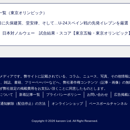
一覧（東京オリンピック）
列目に久保建英、堂安律、そして…U-24スペイン戦の先発イレブンを厳
 日本対ノルウェー 試合結果・スコア【東京五輪・東京オリンピック
メディアです。弊サイトに記載されている、コラム、ニュース、写真、その他情報
ア、雑誌、書籍、フリーペーパーなどへ、弊社著作権コンテンツ（記事・画像）の無
ず弊社規定の掲載費用をお支払い頂くことに同意したものとします。
について
新着記事一覧
プライバシーポリシー
お問い合わせ
広告掲載
ュ通知解除（配信停止）の方法
オンラインショップ
ベースボールチャンネル
Copyright © 2026 kanzen Ltd. All Right Reserved.