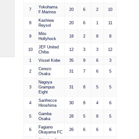
Yokohama
7
20
6
2
10
F.Marinos
Kashiwa
8
20
6
1
11
Reysol
Mito
9
18
2
8
8
Hollyhock
JEF United
10
12
3
3
12
Chiba
1
Vissel Kobe
35
9
6
3
Cerezo
2
31
7
6
5
Osaka
Nagoya
3
Grampus
31
8
5
5
Eight
Sanfrecce
4
30
8
4
6
Hiroshima
Gamba
5
28
5
8
5
Osaka
Fagiano
6
26
6
6
6
Okayama FC