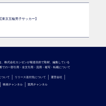
選【東京五輪男子サッカー】
】
は、株式会社カンゼンが報道目的で取材、編集している
断での一部引用・全文引用・流用・複写・転載について
について
リリース送付先について
運営会社
映画チャンネル
競馬チャンネル