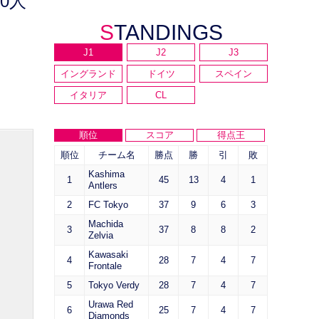
0人
STANDINGS
J1
J2
J3
イングランド
ドイツ
スペイン
イタリア
CL
順位
スコア
得点王
順位
チーム名
勝点
勝
引
敗
Kashima
1
45
13
4
1
Antlers
2
FC Tokyo
37
9
6
3
Machida
3
37
8
8
2
Zelvia
Kawasaki
4
28
7
4
7
Frontale
5
Tokyo Verdy
28
7
4
7
Urawa Red
6
25
7
4
7
Diamonds