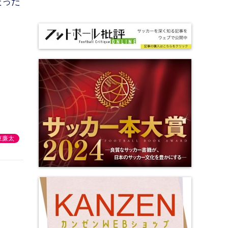
だった
東廉太