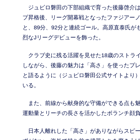
ジュビロ磐田の下部組織で育った後藤啓介は
プ昇格後、リーグ開幕戦となったファジアーノ
と、89分、92分と連続ゴール。高原直泰氏
烈なJリーグデビューを飾った。
クラブ史に残る活躍を見せた18歳のストライ
しながら、後藤の魅力は「高さ」を使ったプ
と語るように（ジュビロ磐田公式サイトより
いる。
また、前線から献身的な守備ができる点も魅
運動量とリーチの長さを活かしたボランチ顔
日本人離れした「高さ」がありながらスピー