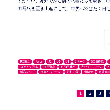
ずがない。海外で持ち前の武器たちを磨き上
J1昇格を置き土産にして、世界へ羽ばたく日
FC東京
focus
J1
J2
J3
Jリーグ
SC相模原
ロアッソ熊本
保田堅心
名和田我空
大分トリニータ
浦和レッズ
湘南ベルマーレ
神村学園
道脇豊
高井幸
1
2
3