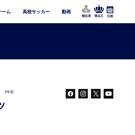
チーム
高校サッカー
動画
順位表
得点王
日程
3年前