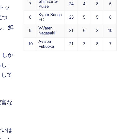
Shimizu S-
7
24
4
8
6
Pulse
トッ
Kyoto Sanga
立つ
8
23
5
5
8
FC
し、鮮
V-Varen
9
21
6
2
10
Nagasaki
Avispa
10
21
3
8
7
Fukuoka
。しか
出し」
として
豊富な
ないは