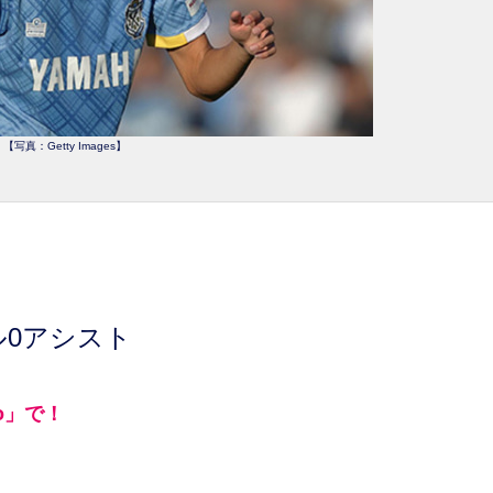
【写真：Getty Images】
ル0アシスト
mo」で！