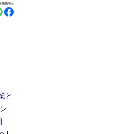
報を優先表示
業と
ズン
回