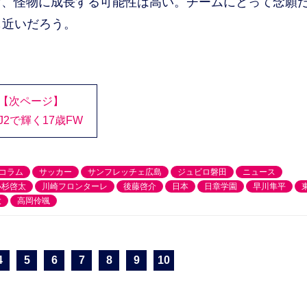
げ、怪物に成長する可能性は高い。チームにとって念願
も近いだろう。
【次ページ】
J2で輝く17歳FW
コラム
サッカー
サンフレッチェ広島
ジュビロ磐田
ニュース
小杉啓太
川崎フロンターレ
後藤啓介
日本
日章学園
早川隼平
大
高岡伶颯
4
5
6
7
8
9
10