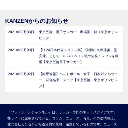
KANZENからのお知らせ
2021年08月03日
東京五輪 男子サッカー 出場国一覧（東京オリン
ピック）
2021年08月03日
【U-24日本代表スタメン案】2列目に久保建英、堂
安律、そして…U-24スペイン戦の先発イレブンを厳
選【東京五輪男子サッカー】
2021年08月02日
【結果速報】ハンドボール 女子 日本対ノルウェ
ー 試合結果・スコア【東京五輪・東京オリンピッ
ク】
『フットボールチャンネル』は、サッカー専門のネットメディアです。
弊サイトに記載されている、コラム、ニュース、写真、その他情報は、
株式会社カンゼンが報道目的で取材、編集しているものです。ニュース