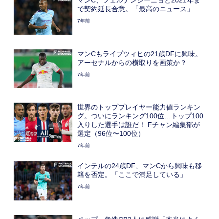
で契約延長合意。「最高のニュース」
7年前
マンCもライプツィヒの21歳DFに興味。
アーセナルからの横取りを画策か？
7年前
世界のトッププレイヤー能力値ランキン
グ。ついにランキング100位…トップ100
入りした選手は誰だ！ Fチャン編集部が
選定（96位〜100位）
7年前
インテルの24歳DF、マンCから興味も移
籍を否定。「ここで満足している」
7年前