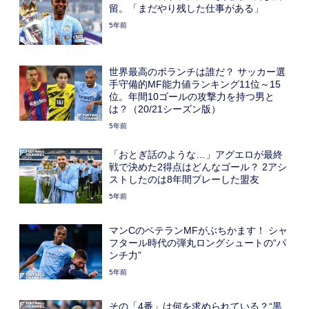
留。「まだやり残した仕事がある」
5年前
世界最高のボランチは誰だ？ サッカー選
手守備的MF能力値ランキング11位～15
位。年間10ゴールの攻撃力を持つ男と
は？（20/21シーズン版）
5年前
「おとぎ話のような…」アグエロが最終
戦で決めた2得点はどんなゴール？ 2アシ
ストしたのは8年間プレーした盟友
5年前
マンCのベテランMFがぶちかます！ シャ
フタール時代の弾丸ロングシュートの“パ
ンチ力”
5年前
その「4番」は何を求められている？“黒