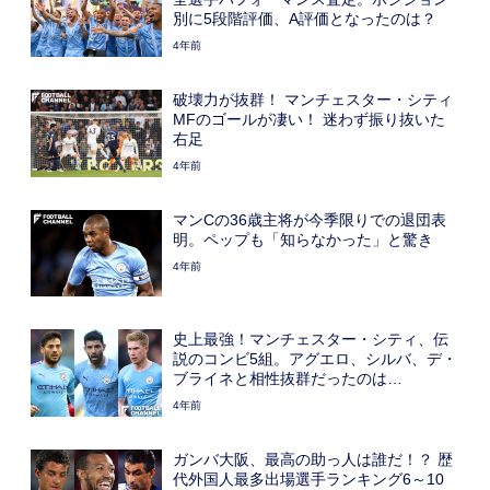
別に5段階評価、A評価となったのは？
4年前
破壊力が抜群！ マンチェスター・シティ
MFのゴールが凄い！ 迷わず振り抜いた
右足
4年前
マンCの36歳主将が今季限りでの退団表
明。ペップも「知らなかった」と驚き
4年前
史上最強！マンチェスター・シティ、伝
説のコンビ5組。アグエロ、シルバ、デ・
ブライネと相性抜群だったのは…
4年前
ガンバ大阪、最高の助っ人は誰だ！？ 歴
代外国人最多出場選手ランキング6～10