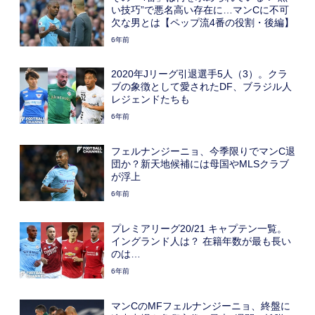
い技巧”で悪名高い存在に…マンCに不可
欠な男とは【ペップ流4番の役割・後編】
6年前
2020年Jリーグ引退選手5人（3）。クラ
ブの象徴として愛されたDF、ブラジル人
レジェンドたちも
6年前
フェルナンジーニョ、今季限りでマンC退
団か？新天地候補には母国やMLSクラブ
が浮上
6年前
プレミアリーグ20/21 キャプテン一覧。
イングランド人は？ 在籍年数が最も長い
のは…
6年前
マンCのMFフェルナンジーニョ、終盤に