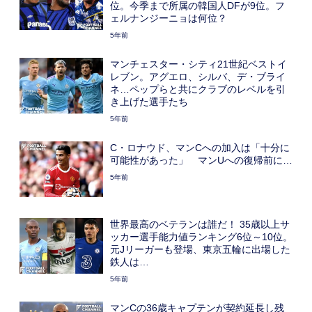
位。今季まで所属の韓国人DFが9位。フ
ェルナンジーニョは何位？
5年前
マンチェスター・シティ21世紀ベストイ
レブン。アグエロ、シルバ、デ・ブライ
ネ…ペップらと共にクラブのレベルを引
き上げた選手たち
5年前
C・ロナウド、マンCへの加入は「十分に
可能性があった」 マンUへの復帰前に…
5年前
世界最高のベテランは誰だ！ 35歳以上サ
ッカー選手能力値ランキング6位～10位。
元Jリーガーも登場、東京五輪に出場した
鉄人は…
5年前
マンCの36歳キャプテンが契約延長し残