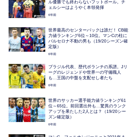
ル優勝でも終わらないフットボール。チ
ェルシーはようやく本領発揮
6年前
世界最高のセンターバックは誰だ！ CB能
力値ランキング6位～10位。マンCの柱に
バルセロナ不動の男も（19/20シーズン確
定版）
6年前
ブラジル代表、歴代ボランチの系譜。Jリ
ーグのレジェンドや世界一の守備職人
も…王国の中盤を支配せし者たち
6年前
世界のサッカー選手能力値ランキング61
位～65位。前回選出外も…驚異のランク
アップを果たした2人とは？（19/20シー
ズン確定版）
6年前
マンC、フェルナンジーニョと2021年ま