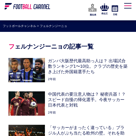
WEリーグ
なでしこジャパン
得点王
日程
順位表
海外サッカー
フットボールチャンネル
>
フェルナンジーニョ
プレミアリーグ
ラ・リーガ
フェルナンジーニョの記事一覧
セリエA
ガンバ大阪歴代最高助っ人は？ 出場試合
ブンデスリーガ
数ランキング1〜10位。クラブの歴史を築
き上げた外国籍選手たち
UEFA
2年前
ナショナルチーム
中国代表の要注意人物は？ 秘密兵器！？
高校サッカー
スピード自慢の帰化選手。今夜サッカー
日本代表と対戦
動画
2年前
「サッカーがまったく違っている」ブラ
ジル人がぶち当たる欧州の壁。それを助