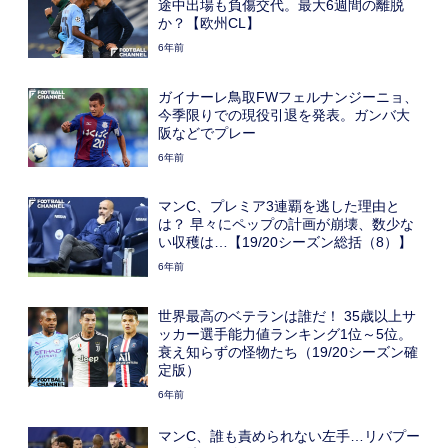
途中出場も負傷交代。最大6週間の離脱
か？【欧州CL】
6年前
ガイナーレ鳥取FWフェルナンジーニョ、
今季限りでの現役引退を発表。ガンバ大
阪などでプレー
6年前
マンC、プレミア3連覇を逃した理由と
は？ 早々にペップの計画が崩壊、数少な
い収穫は…【19/20シーズン総括（8）】
6年前
世界最高のベテランは誰だ！ 35歳以上サ
ッカー選手能力値ランキング1位～5位。
衰え知らずの怪物たち（19/20シーズン確
定版）
6年前
マンC、誰も責められない左手…リバプー