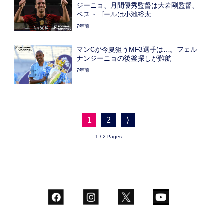
ジーニョ、月間優秀監督は大岩剛監督、
ベストゴールは小池裕太
7年前
マンCが今夏狙うMF3選手は…。フェル
ナンジーニョの後釜探しが難航
7年前
1
2
⟩
1 / 2 Pages