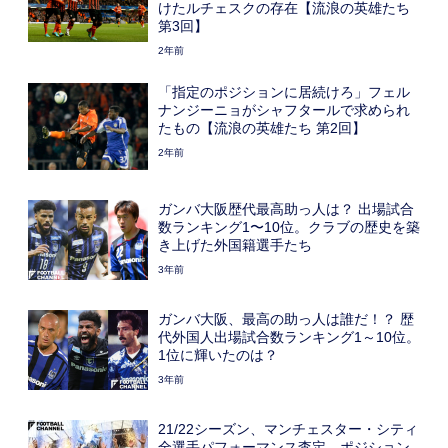
けたルチェスクの存在【流浪の英雄たち
第3回】
2年前
「指定のポジションに居続けろ」フェル
ナンジーニョがシャフタールで求められ
たもの【流浪の英雄たち 第2回】
2年前
ガンバ大阪歴代最高助っ人は？ 出場試合
数ランキング1〜10位。クラブの歴史を築
き上げた外国籍選手たち
3年前
ガンバ大阪、最高の助っ人は誰だ！？ 歴
代外国人出場試合数ランキング1～10位。
1位に輝いたのは？
3年前
21/22シーズン、マンチェスター・シティ
全選手パフォーマンス査定。ポジション