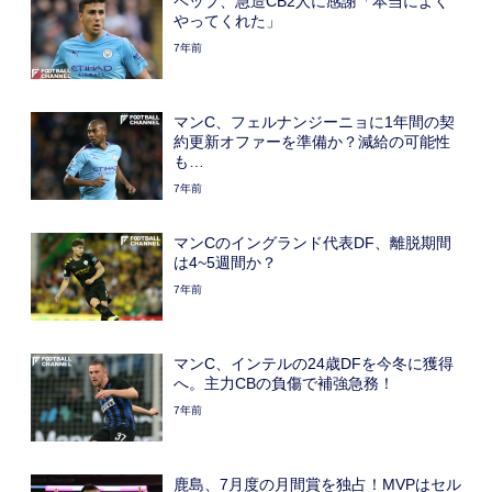
ペップ、急造CB2人に感謝「本当によく
やってくれた」
7年前
マンC、フェルナンジーニョに1年間の契
約更新オファーを準備か？減給の可能性
も…
7年前
マンCのイングランド代表DF、離脱期間
は4~5週間か？
7年前
マンC、インテルの24歳DFを今冬に獲得
へ。主力CBの負傷で補強急務！
7年前
鹿島、7月度の月間賞を独占！MVPはセル