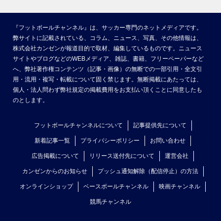
『フットボールチャンネル』は、サッカー専門のネットメディアです。
弊サイトに記載されている、コラム、ニュース、写真、その他情報は、
株式会社カンゼンが報道目的で取材、編集しているものです。ニュース
サイトやブログなどのWEBメディア、雑誌、書籍、フリーペーパーなど
へ、弊社著作権コンテンツ（記事・画像）の無断での一部引用・全文引
用・流用・複写・転載について固く禁じます。無断掲載にあたっては、
個人・法人問わず弊社規定の掲載費用をお支払い頂くことに同意したも
のとします。
フットボールチャンネルについて
記事提供先について
新着記事一覧
プライバシーポリシー
お問い合わせ
広告掲載について
リリース送付先について
運営会社
カンゼンからのお知らせ
プッシュ通知解除（配信停止）の方法
オンラインショップ
ベースボールチャンネル
映画チャンネル
競馬チャンネル