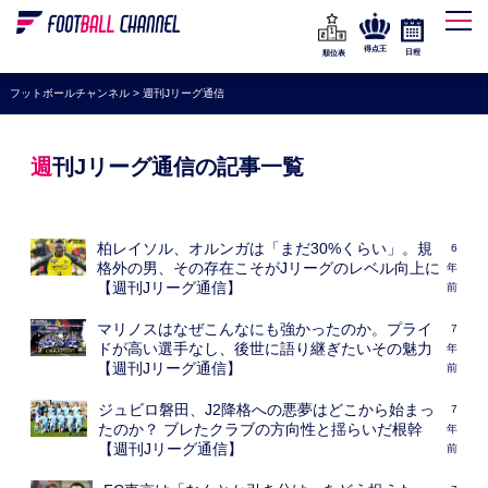
WEリーグ
なでしこジャパン
得点王
日程
順位表
海外サッカー
フットボールチャンネル
>
週刊Jリーグ通信
プレミアリーグ
ラ・リーガ
週刊Jリーグ通信の記事一覧
セリエA
ブンデスリーガ
柏レイソル、オルンガは「まだ30%くらい」。規
6
格外の男、その存在こそがJリーグのレベル向上に
年
UEFA
【週刊Jリーグ通信】
前
ナショナルチーム
マリノスはなぜこんなにも強かったのか。プライ
7
ドが高い選手なし、後世に語り継ぎたいその魅力
年
高校サッカー
【週刊Jリーグ通信】
前
動画
ジュビロ磐田、J2降格への悪夢はどこから始まっ
7
たのか？ ブレたクラブの方向性と揺らいだ根幹
年
【週刊Jリーグ通信】
前