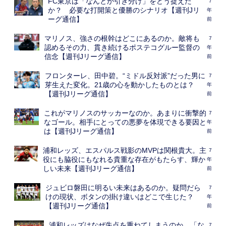
FC東京は「なんとか引き分け」をどう捉えた
7
か？ 必要な打開策と優勝のシナリオ【週刊Jリ
年
ーグ通信】
前
マリノス、強さの根幹はどこにあるのか。敵将も
7
認めるその力、貫き続けるポステコグルー監督の
年
信念【週刊Jリーグ通信】
前
フロンターレ、田中碧。“ミドル反対派”だった男に
7
芽生えた変化。21歳の心を動かしたものとは？
年
【週刊Jリーグ通信】
前
これがマリノスのサッカーなのか。あまりに衝撃的
7
なゴール。相手にとっての悪夢を体現できる要因と
年
は【週刊Jリーグ通信】
前
浦和レッズ、エスパルス戦影のMVPは関根貴大。主
7
役にも脇役にもなれる貴重な存在がもたらす、輝か
年
しい未来【週刊Jリーグ通信】
前
ジュビロ磐田に明るい未来はあるのか。疑問だら
7
けの現状、ボタンの掛け違いはどこで生じた？
年
【週刊Jリーグ通信】
前
浦和レッズはなぜ失点を重ねてしまうのか。「な
7