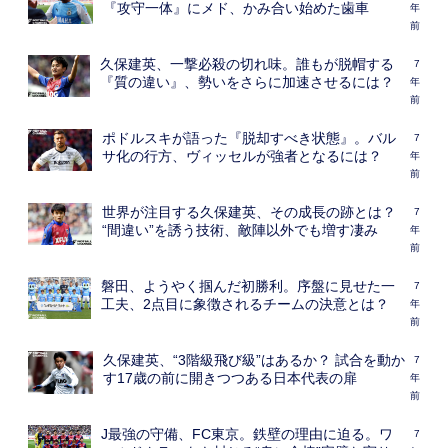
『攻守一体』にメド、かみ合い始めた歯車
年
前
久保建英、一撃必殺の切れ味。誰もが脱帽する
7
『質の違い』、勢いをさらに加速させるには？
年
前
ポドルスキが語った『脱却すべき状態』。バル
7
サ化の行方、ヴィッセルが強者となるには？
年
前
世界が注目する久保建英、その成長の跡とは？
7
“間違い”を誘う技術、敵陣以外でも増す凄み
年
前
磐田、ようやく掴んだ初勝利。序盤に見せた一
7
工夫、2点目に象徴されるチームの決意とは？
年
前
久保建英、“3階級飛び級”はあるか？ 試合を動か
7
す17歳の前に開きつつある日本代表の扉
年
前
J最強の守備、FC東京。鉄壁の理由に迫る。ワ
7