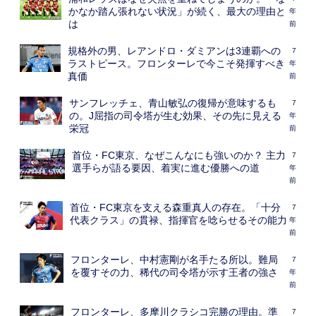
かなか踏ん張れない状況」が続く、最大の理由と
年
は
前
規格外の男、レアンドロ・ダミアンは3連覇への
7
ラストピース。フロンターレで今こそ発揮すべき
年
真価
前
サンフレッチェ、青山敏弘の復帰が意味するも
7
の。J屈指の司令塔が生む効果、その先に見える
年
栄冠
前
首位・FC東京、なぜこんなにも強いのか？ 主力
7
選手らが語る要因、着実に進む優勝への道
年
前
首位・FC東京を支える森重真人の存在。「十分
7
代表クラス」の貫禄、指揮官を唸らせるその能力
年
前
フロンターレ、中村憲剛が名手たる所以。難局
7
を覆すその力、稀代の司令塔が示す王者の強さ
年
前
フロンターレ、多摩川クラシコ完勝の理由。準
7