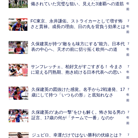
備されていた完璧な狙い、見えた3連覇への道筋
年
前
FC東京、永井謙佑。ストライカーとして増す怖
7
さと貫禄。成長の理由、日の丸を背負う効果とは
年
前
久保建英が持つ“敵をも味方にする”能力。日本代
7
表の中心へ、天才の前に切り拓く欧州への道
年
前
サンフレッチェ、柏好文がすごすぎる！ 今まさ
7
に迎える円熟期、抱き続ける日本代表への思い
年
前
久保建英の図抜けた感覚。名手から2戦連発、17
7
歳にして持つ「いつもの形」と底知れなさ
年
前
久保建英の“あの一撃”をひも解く。怖さ知る男の
7
証言、17歳の何が「チームで一番」なのか
年
前
ジュビロ、幸運だけではない勝利の伏線とは？
7