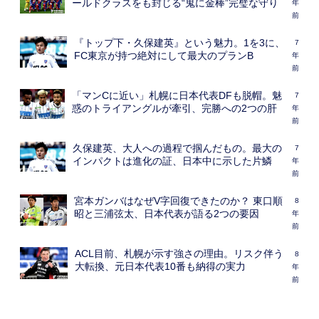
ールドクラスをも封じる“鬼に金棒”完璧な守り
年
前
『トップ下・久保建英』という魅力。1を3に、
7
FC東京が持つ絶対にして最大のプランB
年
前
「マンCに近い」札幌に日本代表DFも脱帽。魅
7
惑のトライアングルが牽引、完勝への2つの肝
年
前
久保建英、大人への過程で掴んだもの。最大の
7
インパクトは進化の証、日本中に示した片鱗
年
前
宮本ガンバはなぜV字回復できたのか？ 東口順
8
昭と三浦弦太、日本代表が語る2つの要因
年
前
ACL目前、札幌が示す強さの理由。リスク伴う
8
大転換、元日本代表10番も納得の実力
年
前